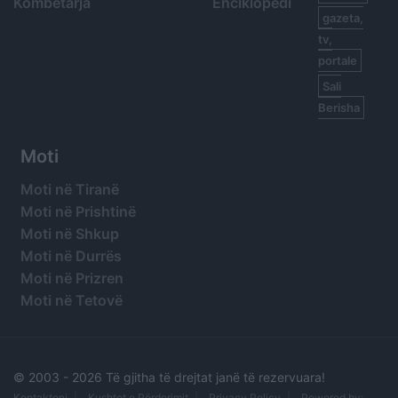
Kombëtarja
Enciklopedi
gazeta,
tv,
portale
Sali
Berisha
Moti
Moti në Tiranë
Moti në Prishtinë
Moti në Shkup
Moti në Durrës
Moti në Prizren
Moti në Tetovë
© 2003 -
2026 Të gjitha të drejtat janë të rezervuara!
Kontaktoni
Kushtet e Përdorimit
Privacy Policy
Powered by: