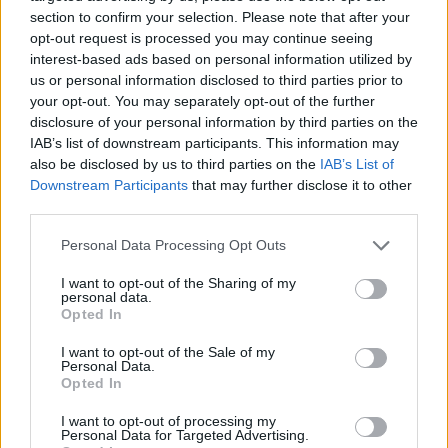
section to confirm your selection. Please note that after your
opt-out request is processed you may continue seeing
interest-based ads based on personal information utilized by
us or personal information disclosed to third parties prior to
your opt-out. You may separately opt-out of the further
disclosure of your personal information by third parties on the
IAB’s list of downstream participants. This information may
also be disclosed by us to third parties on the
IAB’s List of
Downstream Participants
that may further disclose it to other
third parties.
Personal Data Processing Opt Outs
I want to opt-out of the Sharing of my
personal data.
Opted In
I want to opt-out of the Sale of my
Personal Data.
Esim for Global
|
Esim for Europe
|
Esim for Caribbean
Opted In
|
Esim for USA
|
Esim for Italy
|
Esim for Spain
|
Esim
I want to opt-out of processing my
for Turkey
|
Esim for Germany
|
Esim for Greece
|
Esim
Personal Data for Targeted Advertising.