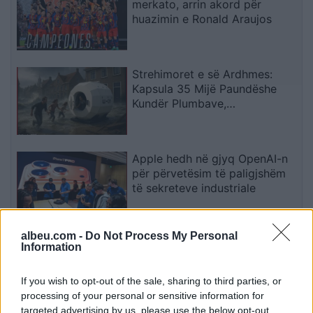
merkato, arrin akord për
huazimin e Ronald Araujos
Strehimoret e së Ardhmes:
Kapsula 35 Mijë Paundëshe
Kundër Plumbave,
Shpërthimeve dhe Fatkeqësive
Natyrore
Apple hedh në gjyq OpenAI-n
për përvetësim të paligjshëm
të sekreteve industriale
albeu.com -
Do Not Process My Personal
Ndeshja Argjentinë–Egjipt
Information
vendos rekord historik në
Google, kërkimet arrijnë nivele
If you wish to opt-out of the sale, sharing to third parties, or
të papara
processing of your personal or sensitive information for
targeted advertising by us, please use the below opt-out