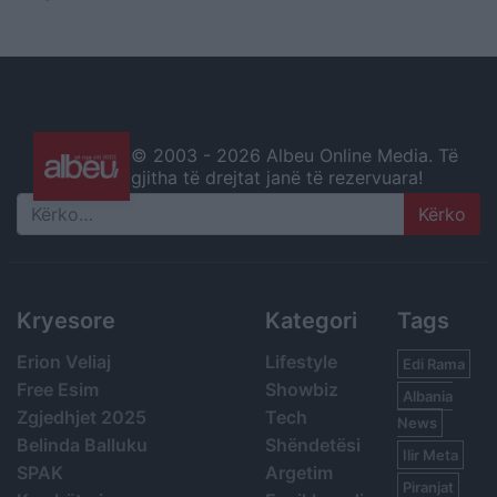
© 2003 -
2026 Albeu Online Media. Të
gjitha të drejtat janë të rezervuara!
Search
Kryesore
Kategori
Tags
Erion Veliaj
Lifestyle
Edi Rama
Free Esim
Showbiz
Albania
Zgjedhjet 2025
Tech
News
Belinda Balluku
Shëndetësi
Ilir Meta
SPAK
Argetim
Piranjat