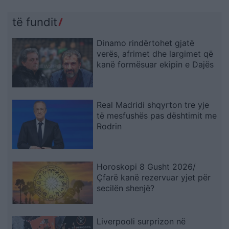
të fundit
Dinamo rindërtohet gjatë
verës, afrimet dhe largimet që
kanë formësuar ekipin e Dajës
Real Madridi shqyrton tre yje
të mesfushës pas dështimit me
Rodrin
Horoskopi 8 Gusht 2026/
Çfarë kanë rezervuar yjet për
secilën shenjë?
Liverpooli surprizon në