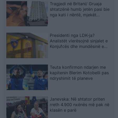
Tragjedi në Britani/ Gruaja
shtatzënë humb jetën pasi bie
nga kati i nëntë, mjekët
shpëtojnë foshnjën
Presidenti nga LDK-ja?
Analistët vlerësojnë sinjalet e
Konjufcës dhe mundësinë e
marrëveshjes me LVV-në
Teuta konfirmon ndarjen me
kapitenin Blerim Kotobelli pas
ndryshimit të planeve
Janevska: Në shtator priten
rreth 4.900 nxënës më pak në
klasën e parë