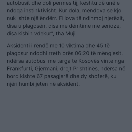
autobusit dhe doli përmes tij, kështu që unë e
ndoqa instinktivisht. Kur dola, mendova se kjo
nuk ishte një ëndërr. Fillova të ndihmoj njerëzit,
disa u plagosën, disa me dëmtime më serioze,
disa kishin vdekur”, tha Muji.
Aksidenti i rëndë me 10 viktima dhe 45 të
plagosur ndodhi rreth orës 06:20 të mëngjesit,
ndërsa autobusi me targa të Kosovës vinte nga
Frankfurti, Gjermani, drejt Prishtinës, ndërsa në
bord kishte 67 pasagjerë dhe dy shoferë, ku
njëri humbi jetën në aksident.