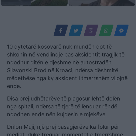
10 qytetarë kosovarë nuk mundën dot të
shkonin në vendlindje pas aksidentit tragjik të
ndodhur ditën e djeshme në autostradën
Sllavonski Brod në Kroaci, ndërsa dëshmitë
rrëqethëse nga ky aksident i tmerrshëm vijojnë
ende.
Disa prej udhëtarëve të plagosur lehtë dolën
nga spitali, ndërsa të tjerë të lënduar rëndë
ndodhen ende nën kujdesin e mjekëve.
Drilon Muji, një prej pasagjerëve ka folur për
mediat, duke treguar momentet e tmerrshme