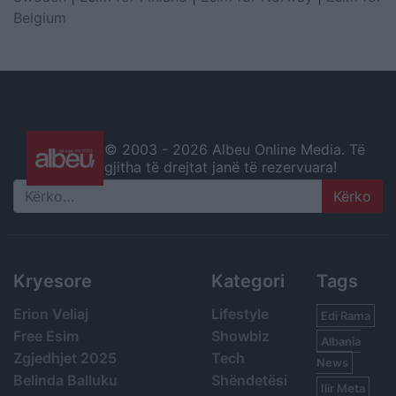
Belgium
© 2003 -
2026 Albeu Online Media. Të
gjitha të drejtat janë të rezervuara!
Search
Kryesore
Kategori
Tags
Erion Veliaj
Lifestyle
Edi Rama
Free Esim
Showbiz
Albania
Zgjedhjet 2025
Tech
News
Belinda Balluku
Shëndetësi
Ilir Meta