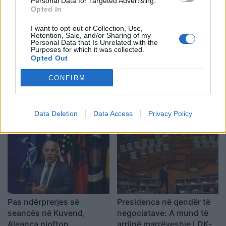
Personal Data for Targeted Advertising.
Opted In
I want to opt-out of Collection, Use,
Retention, Sale, and/or Sharing of my
Personal Data that Is Unrelated with the
Purposes for which it was collected.
Opted Out
CONFIRM
Presidenti nga LDK-ja?
Prokuroria serbe mbledh
Analistët vlerësojnë
prova pas ndalimit të një
sinjalet e Konjufcës dhe
të dyshuari për krime lufte
Data Deletion
Data Access
Privacy Policy
mundësinë e
në Kosovë
marrëveshjes me LVV-në
Pas ndërprerjes së
Presidenca në qendër të
seancës në Kuvend,
negociatave: A mund të
Aleanca njofton
arrijnë marrëveshje LDK-ja