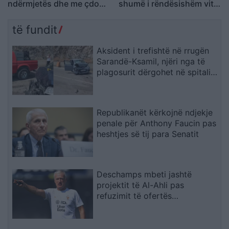
ndërmjetës dhe me çdo
shumë i rëndësishëm vitin
përpjekje për të evituar
e kaluar, presidenti duhet
zgjedhjet e reja
të zgjidhet me konsensus
të fundit
Aksident i trefishtë në rrugën
Sarandë-Ksamil, njëri nga të
plagosurit dërgohet në spitalin
e Traumës në Tiranë
Republikanët kërkojnë ndjekje
penale për Anthony Faucin pas
heshtjes së tij para Senatit
Deschamps mbeti jashtë
projektit të Al-Ahli pas
refuzimit të ofertës
multimilionëshe