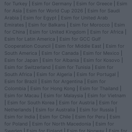
for Turkey
|
Esim for Germany
|
Esim for Greece
|
Esim
for Asia
|
Esim for World Cup 2026
|
Esim for Saudi
Arabia
|
Esim for Egypt
|
Esim for United Arab
Emirates
|
Esim for Balkans
|
Esim for Morocco
|
Esim
for China
|
Esim for United Kingdom
|
Esim for Africa
|
Esim for Latin America
|
Esim for GCC Gulf
Cooperation Council
|
Esim for Middle East
|
Esim for
South America
|
Esim for Canada
|
Esim for Mexico
|
Esim for Japan
|
Esim for Albania
|
Esim for Kosovo
|
Esim for Switzerland
|
Esim for Tunisia
|
Esim for
South Africa
|
Esim for Algeria
|
Esim for Portugal
|
Esim for Brazil
|
Esim for Argentina
|
Esim for
Colombia
|
Esim for Hong Kong
|
Esim for Thailand
|
Esim for Macau
|
Esim for Malaysia
|
Esim for Vietnam
|
Esim for South Korea
|
Esim for Austria
|
Esim for
Netherlands
|
Esim for Australia
|
Esim for Russia
|
Esim for India
|
Esim for Chile
|
Esim for Peru
|
Esim
for Poland
|
Esim for North Macedonia
|
Esim for
Sweden
|
Esim for Finland
|
Esim for Norway
|
Esim for