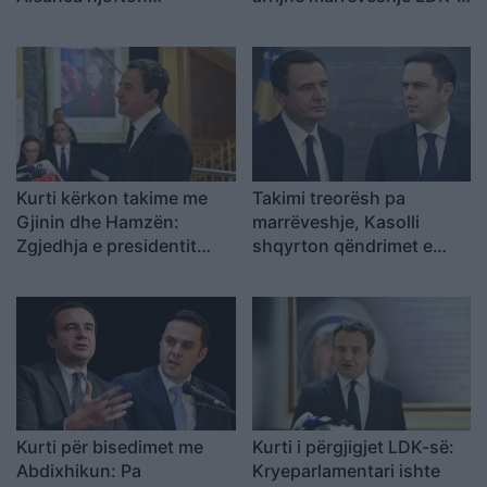
konferencë të
dhe LVV-ja?
jashtëzakonshme
Kurti kërkon takime me
Takimi treorësh pa
Gjinin dhe Hamzën:
marrëveshje, Kasolli
Zgjedhja e presidentit
shqyrton qëndrimet e
është edhe përgjegjësi e
Abdixhikut para dhe pas
opozitës
mocionit: Ia lehtësoi
pozicionin LVV-së
Kurti për bisedimet me
Kurti i përgjigjet LDK-së:
Abdixhikun: Pa
Kryeparlamentari ishte