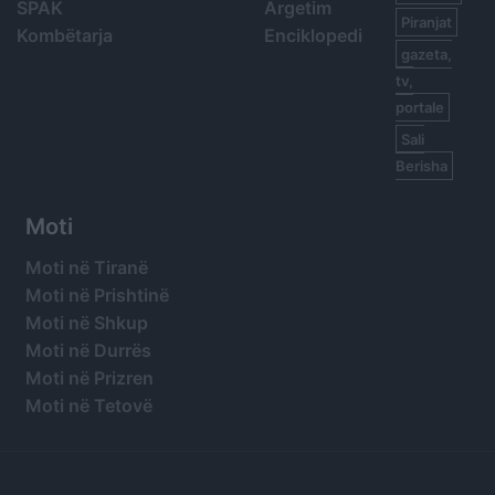
SPAK
Argetim
Piranjat
Kombëtarja
Enciklopedi
gazeta,
tv,
portale
Sali
Berisha
Moti
Moti në Tiranë
Moti në Prishtinë
Moti në Shkup
Moti në Durrës
Moti në Prizren
Moti në Tetovë