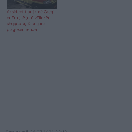
Aksident tragjik në Greqi,
ndërrojnë jetë vëllezërit
shqiptarë, 3 të tjerë
plagosen rëndë
Shtuar
më
26.07.2021 22:10