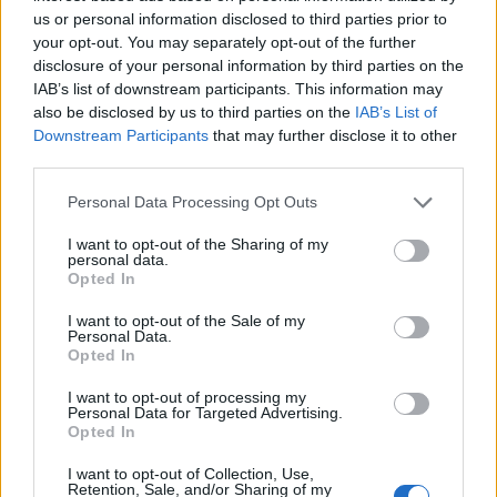
us or personal information disclosed to third parties prior to
Protestuesit marshojnë
Tërmeti 7.4 ballë godet
your opt-out. You may separately opt-out of the further
drejt Kryeministrisë: “Edi
Kolumbinë, pezullohen
disclosure of your personal information by third parties on the
Rama o tradhtar!”,
mësimet dhe shemben
IAB’s list of downstream participants. This information may
also be disclosed by us to third parties on the
IAB’s List of
kërkohet dorëheqja e tij
pjesë spitalesh; SHBA
Downstream Participants
that may further disclose it to other
ofron mbështetje
third parties.
Personal Data Processing Opt Outs
I want to opt-out of the Sharing of my
personal data.
Opted In
Ukraina paralajmëron
Banorët protestojnë në
sulm të mundshëm me
Orikum, kërkojnë që
I want to opt-out of the Sale of my
Personal Data.
200 raketa, pas ofensivës
njësia administrative të
Opted In
së rëndë me dronë në
bëhet sërish bashki
Rusi
të fundit
I want to opt-out of processing my
Personal Data for Targeted Advertising.
Opted In
Trump pritet të firmosë urdhrin
ekzekutiv për reduktimin e
I want to opt-out of Collection, Use,
Retention, Sale, and/or Sharing of my
vaksinave të rekomanduara