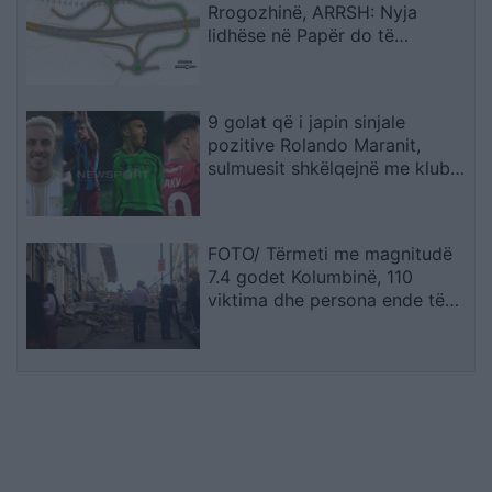
Rrogozhinë, ARRSH: Nyja
lidhëse në Papër do të
ndërtohet në një fazë të dytë
9 golat që i japin sinjale
pozitive Rolando Maranit,
sulmuesit shkëlqejnë me klubet
e tyre (STATISTIKAT)
FOTO/ Tërmeti me magnitudë
7.4 godet Kolumbinë, 110
viktima dhe persona ende të
bllokuar nën rrënoja