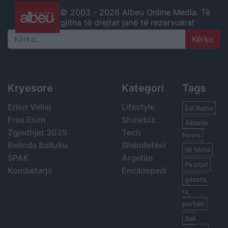
© 2003 -
2026 Albeu Online Media. Të
gjitha të drejtat janë të rezervuara!
Search
Kryesore
Kategori
Tags
Erion Veliaj
Lifestyle
Edi Rama
Free Esim
Showbiz
Albania
Zgjedhjet 2025
Tech
News
Belinda Balluku
Shëndetësi
Ilir Meta
SPAK
Argetim
Piranjat
Kombëtarja
Enciklopedi
gazeta,
tv,
portale
Sali