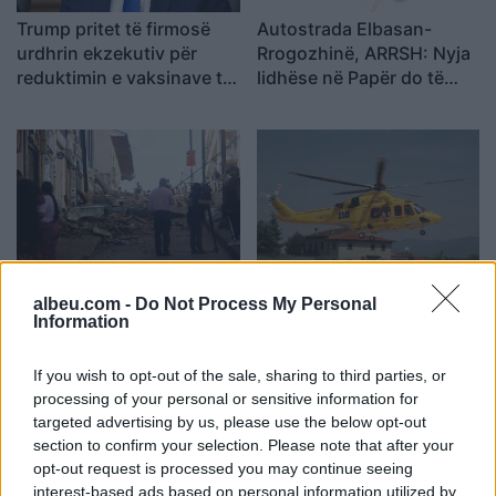
Trump pritet të firmosë
Autostrada Elbasan-
urdhrin ekzekutiv për
Rrogozhinë, ARRSH: Nyja
reduktimin e vaksinave të
lidhëse në Papër do të
rekomanduara për fëmijët
ndërtohet në një fazë të
dytë
FOTO/ Tërmeti me
Panik në Torino, automjeti
albeu.com -
Do Not Process My Personal
magnitudë 7.4 godet
godet disa persona pranë
Information
Kolumbinë, 110 viktima
një lokali, dy të lënduar në
dhe persona ende të
gjendje të rëndë
If you wish to opt-out of the sale, sharing to third parties, or
bllokuar nën rrënoja
processing of your personal or sensitive information for
targeted advertising by us, please use the below opt-out
section to confirm your selection. Please note that after your
opt-out request is processed you may continue seeing
interest-based ads based on personal information utilized by