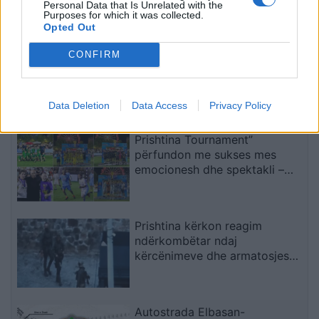
Personal Data that Is Unrelated with the
për fëmijët
Purposes for which it was collected.
Opted Out
Përplasen katër automjete
CONFIRM
pranë HEC Kozjakut, lëndohen
shtatë persona
Data Deletion
Data Access
Privacy Policy
Prishtina Tournament”
përfundon me sukses mes
emocionesh dhe spektakli –
Trofeu i takon ‘Mercedes Getit’
Prishtina kërkon reagim
ndërkombëtar ndaj
kërcënimeve dhe armatosjes
së Serbisë
Autostrada Elbasan-