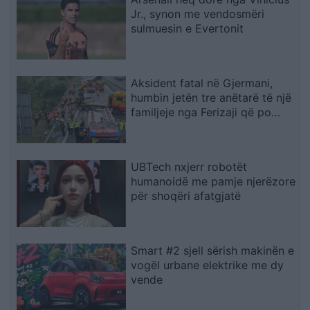
Jr., synon me vendosmëri
sulmuesin e Evertonit
Aksident fatal në Gjermani,
humbin jetën tre anëtarë të një
familjeje nga Ferizaji që po
ktheheshin nga Kosova
UBTech nxjerr robotët
humanoidë me pamje njerëzore
për shoqëri afatgjatë
Smart #2 sjell sërish makinën e
vogël urbane elektrike me dy
vende