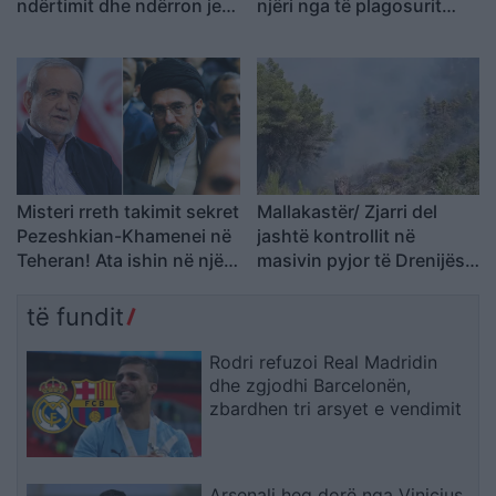
ndërtimit dhe ndërron jetë
njëri nga të plagosurit
në spital
dërgohet në spitalin e
Traumës në Tiranë
Misteri rreth takimit sekret
Mallakastër/ Zjarri del
Pezeshkian-Khamenei në
jashtë kontrollit në
Teheran! Ata ishin në një
masivin pyjor të Drenijës!
makinë me xhama të errët,
Pas Ngrëçanit, pritet
duke e dëgjuar njëri-
ndërhyrja nga ajri (VIDEO)
të fundit
tjetrin, por pa e parë
Rodri refuzoi Real Madridin
dhe zgjodhi Barcelonën,
zbardhen tri arsyet e vendimit
Arsenali heq dorë nga Vinicius