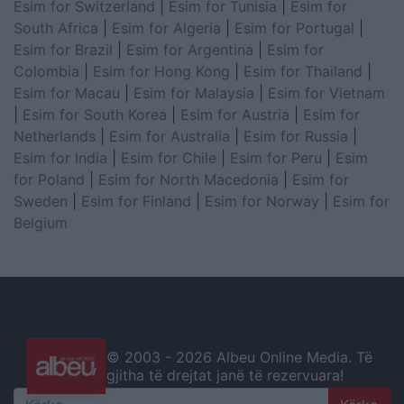
Esim for Switzerland
|
Esim for Tunisia
|
Esim for
South Africa
|
Esim for Algeria
|
Esim for Portugal
|
Esim for Brazil
|
Esim for Argentina
|
Esim for
Colombia
|
Esim for Hong Kong
|
Esim for Thailand
|
Esim for Macau
|
Esim for Malaysia
|
Esim for Vietnam
|
Esim for South Korea
|
Esim for Austria
|
Esim for
Netherlands
|
Esim for Australia
|
Esim for Russia
|
Esim for India
|
Esim for Chile
|
Esim for Peru
|
Esim
for Poland
|
Esim for North Macedonia
|
Esim for
Sweden
|
Esim for Finland
|
Esim for Norway
|
Esim for
Belgium
© 2003 -
2026 Albeu Online Media. Të
gjitha të drejtat janë të rezervuara!