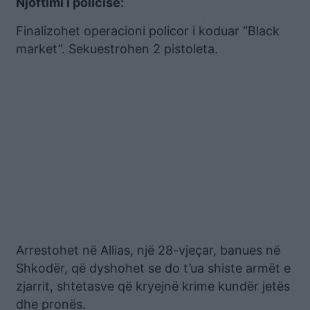
Njoftimi i policisë:
Finalizohet operacioni policor i koduar “Black
market”. Sekuestrohen 2 pistoleta.
Arrestohet në Allias, një 28-vjeçar, banues në
Shkodër, që dyshohet se do t’ua shiste armët e
zjarrit, shtetasve që kryejnë krime kundër jetës
dhe pronës.