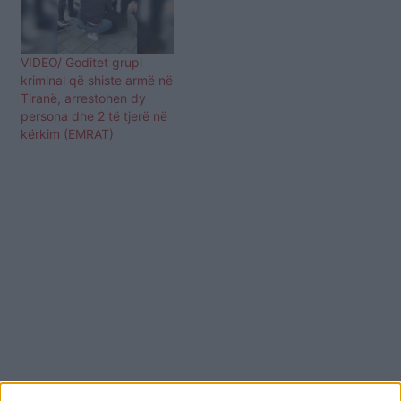
VIDEO/ Goditet grupi
kriminal që shiste armë në
Tiranë, arrestohen dy
persona dhe 2 të tjerë në
kërkim (EMRAT)