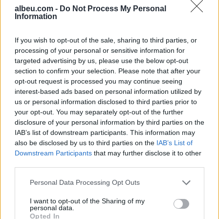
albeu.com -
Do Not Process My Personal
Information
Shtuar
më
8.08.2025 11:53
Tags:
,
,
If you wish to opt-out of the sale, sharing to third parties, or
28 vjeçari
arrestohet
grup
processing of your personal or sensitive information for
,
kriminal
tirane
targeted advertising by us, please use the below opt-out
section to confirm your selection. Please note that after your
opt-out request is processed you may continue seeing
interest-based ads based on personal information utilized by
us or personal information disclosed to third parties prior to
your opt-out. You may separately opt-out of the further
disclosure of your personal information by third parties on the
IAB’s list of downstream participants. This information may
also be disclosed by us to third parties on the
IAB’s List of
Downstream Participants
that may further disclose it to other
third parties.
Personal Data Processing Opt Outs
Aksident fatal në
Konflikt për shërbimin në
I want to opt-out of the Sharing of my
Gjermani, humbin jetën
një hotel në Dhërmi, ish-
personal data.
tre anëtarë të një familjeje
zyrtari i Policisë dyshohet
Opted In