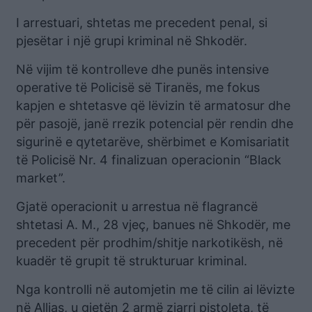
I arrestuari, shtetas me precedent penal, si
pjesëtar i një grupi kriminal në Shkodër.
Në vijim të kontrolleve dhe punës intensive
operative të Policisë së Tiranës, me fokus
kapjen e shtetasve që lëvizin të armatosur dhe
për pasojë, janë rrezik potencial për rendin dhe
sigurinë e qytetarëve, shërbimet e Komisariatit
të Policisë Nr. 4 finalizuan operacionin “Black
market”.
Gjatë operacionit u arrestua në flagrancë
shtetasi A. M., 28 vjeç, banues në Shkodër, me
precedent për prodhim/shitje narkotikësh, në
kuadër të grupit të strukturuar kriminal.
Nga kontrolli në automjetin me të cilin ai lëvizte
në Allias, u gjetën 2 armë zjarri pistoleta, të