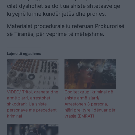
cilat dyshohet se do t’ua shiste shtetasve që
kryejnë krime kundër jetës dhe pronës.
Materialet procedurale iu referuan Prokurorisë
së Tiranës, për veprime të mëtejshme.
Lajme të ngjashme:
VIDEO/ Tritol, granata dhe
Goditet grupi kriminal që
armë zjarri, arrestohet
shiste armë zjarri/
shkodrani: Ua shiste
Arrestohen 3 persona,
personave me precedent
njëri prej tyre i dënuar për
kriminal
vrasje (EMRAT)