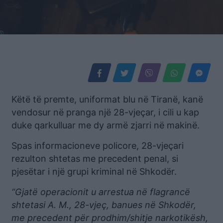
Këtë të premte, uniformat blu në Tiranë, kanë
vendosur në pranga një 28-vjeçar, i cili u kap
duke qarkulluar me dy armë zjarri në makinë.
Spas informacioneve policore, 28-vjeçari
rezulton shtetas me precedent penal, si
pjesëtar i një grupi kriminal në Shkodër.
“Gjatë operacionit u arrestua në flagrancë
shtetasi A. M., 28-vjeç, banues në Shkodër,
me precedent për prodhim/shitje narkotikësh,