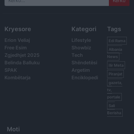
Search
Kryesore
Kategori
Tags
Erion Veliaj
Lifestyle
Edi Rama
Free Esim
Showbiz
Albania
Zgjedhjet 2025
Tech
News
Belinda Balluku
Shëndetësi
Ilir Meta
SPAK
Argetim
Piranjat
Kombëtarja
Enciklopedi
gazeta,
tv,
portale
Sali
Berisha
Moti