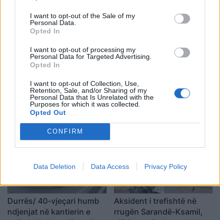
nga Ferizaji që po
se kërcënoi kamerierin
I want to opt-out of the Sale of my
ktheheshin nga Kosova
dhe administratorin
Personal Data.
Opted In
I want to opt-out of processing my
Personal Data for Targeted Advertising.
Opted In
I want to opt-out of Collection, Use,
Raportohen 25 vatra zjarri
Analiza: Një shqiptar ka
Retention, Sale, and/or Sharing of my
Personal Data that Is Unrelated with the
në 12 orë, 10 mbeten
nevojë për 28 mijë dollarë
Purposes for which it was collected.
aktive dhe ndërhyrjet
në vit për të arritur
Opted Out
vijojnë nga toka e ajri
“pragun e lumturisë”
CONFIRM
Data Deletion
Data Access
Privacy Policy
Durrës/ 40-vjeçari humb
Aksident i trefishtë në
ndjenjat në kantierin e
rrugën Sarandë-Ksamil,