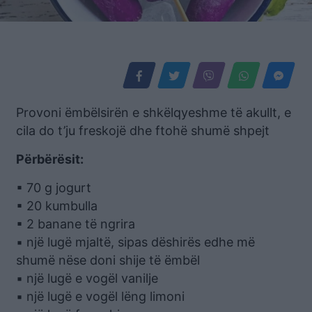
Provoni ëmbëlsirën e shkëlqyeshme të akullt, e
cila do t’ju freskojë dhe ftohë shumë shpejt
Përbërësit:
▪ 70 g jogurt
▪ 20 kumbulla
▪ 2 banane të ngrira
▪ një lugë mjaltë, sipas dëshirës edhe më
shumë nëse doni shije të ëmbël
▪ një lugë e vogël vanilje
▪ një lugë e vogël lëng limoni