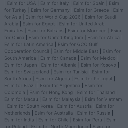
|
Esim for USA
|
Esim for Italy
|
Esim for Spain
|
Esim
for Turkey
|
Esim for Germany
|
Esim for Greece
|
Esim
for Asia
|
Esim for World Cup 2026
|
Esim for Saudi
Arabia
|
Esim for Egypt
|
Esim for United Arab
Emirates
|
Esim for Balkans
|
Esim for Morocco
|
Esim
for China
|
Esim for United Kingdom
|
Esim for Africa
|
Esim for Latin America
|
Esim for GCC Gulf
Cooperation Council
|
Esim for Middle East
|
Esim for
South America
|
Esim for Canada
|
Esim for Mexico
|
Esim for Japan
|
Esim for Albania
|
Esim for Kosovo
|
Esim for Switzerland
|
Esim for Tunisia
|
Esim for
South Africa
|
Esim for Algeria
|
Esim for Portugal
|
Esim for Brazil
|
Esim for Argentina
|
Esim for
Colombia
|
Esim for Hong Kong
|
Esim for Thailand
|
Esim for Macau
|
Esim for Malaysia
|
Esim for Vietnam
|
Esim for South Korea
|
Esim for Austria
|
Esim for
Netherlands
|
Esim for Australia
|
Esim for Russia
|
Esim for India
|
Esim for Chile
|
Esim for Peru
|
Esim
for Poland
|
Esim for North Macedonia
|
Esim for