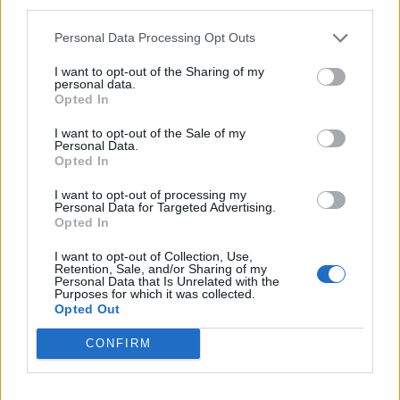
third parties.
se të rrëzohet dhe
rruga dhe përfundon në
thumbon Biden: Nuk dua
nënkalim, plagoset
Personal Data Processing Opt Outs
të bëhet si ai
drejtuesi
I want to opt-out of the Sharing of my
personal data.
Opted In
I want to opt-out of the Sale of my
Personal Data.
Opted In
NATO synon furnizim
VIDEO/ Momenti kur Sokol
I want to opt-out of processing my
urgjent me mbrojtje ajrore
Hoxha zbret në Rinas!
Personal Data for Targeted Advertising.
për Ukrainën, ndërsa
Policia: I akuzuar për tre
Opted In
Rusia shton sulmet para
vrasje, u deportua nga
I want to opt-out of Collection, Use,
dimrit
SHBA në Shqipëri
Retention, Sale, and/or Sharing of my
Personal Data that Is Unrelated with the
Purposes for which it was collected.
Opted Out
CONFIRM
Vrasja e britanikes në
Zjarret në vendin tonë, 5