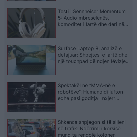
Testi i Sennheiser Momentum
5: Audio mbresëlënës,
komoditet i lartë dhe deri në
57 orë autonomi
Surface Laptop 8, analizë e
detajuar: Shpejtësi e lartë dhe
një touchpad që ndjen lëvizjen
e gishtave
Spektakël në “MMA-në e
robotëve”: Humanoidi lufton
edhe pasi goditja i nxjerr
kokën nga vendi
Shkenca shpjegon si të silleni
në trafik: Ndërrimi i korsisë
mund ta rëndojë kolonën