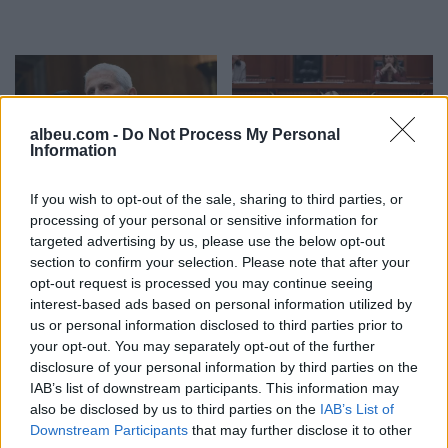
albeu.com -
Do Not Process My Personal
Information
Hetimi për transparencën
Ina Zhupa kundërshton
If you wish to opt-out of the sale, sharing to third parties, or
gjatë Covid-19,
projektin në Sarandë:
processing of your personal or sensitive information for
nënkomisioni i Senatit
Oborri i gjimnazit “Hasan
targeted advertising by us, please use the below opt-out
siguron kopjen e telefonit
Tahsini” të mos
section to confirm your selection. Please note that after your
zyrtar të Fauci-t
shndërrohet në parking
opt-out request is processed you may continue seeing
publik
interest-based ads based on personal information utilized by
us or personal information disclosed to third parties prior to
your opt-out. You may separately opt-out of the further
disclosure of your personal information by third parties on the
IAB’s list of downstream participants. This information may
also be disclosed by us to third parties on the
IAB’s List of
Video/ Trump ndalon
Aksident në aksin Fier-
Downstream Participants
that may further disclose it to other
vogëlushin në skenë para
Lushnje/ Makina del nga