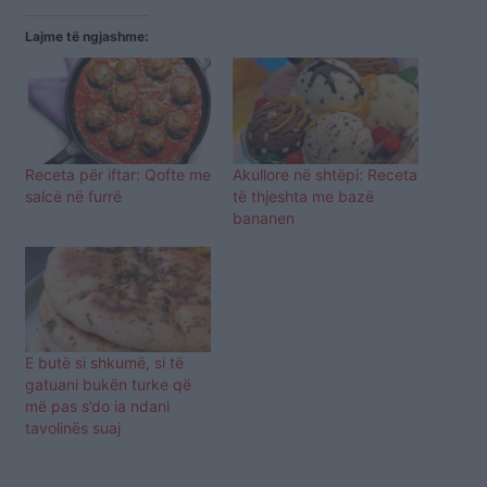
Lajme të ngjashme:
Receta për iftar: Qofte me
Akullore në shtëpi: Receta
salcë në furrë
të thjeshta me bazë
bananen
E butë si shkumë, si të
gatuani bukën turke që
më pas s’do ia ndani
tavolinës suaj