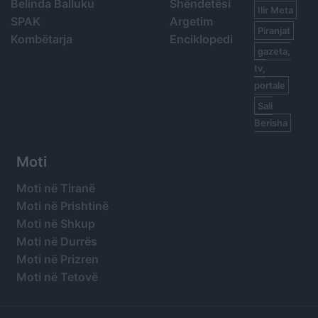
Belinda Balluku
Shëndetësi
Ilir Meta
SPAK
Argetim
Piranjat
Kombëtarja
Enciklopedi
gazeta,
tv,
portale
Sali
Berisha
Moti
Moti në Tiranë
Moti në Prishtinë
Moti në Shkup
Moti në Durrës
Moti në Prizren
Moti në Tetovë