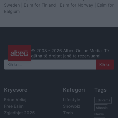
Sweden
|
Esim for Finland
|
Esim for Norway
|
Esim for
Belgium
© 2003 -
2026 Albeu Online Media. Të
gjitha të drejtat janë të rezervuara!
Search
Kryesore
Kategori
Tags
Erion Veliaj
Lifestyle
Edi Rama
Free Esim
Showbiz
Albania
Zgjedhjet 2025
Tech
News