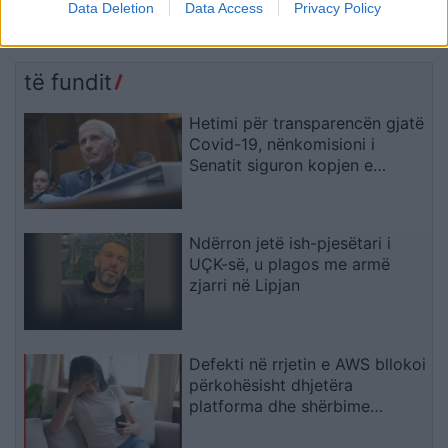
Athinë, 27-vjeçari mohon
vatra janë aktive!
Data Deletion
Data Access
Privacy Policy
krimin dhe zbulon kush e
Evakuohen 4 familje në
ndihmoi me trupin
Mallakastër! Ja si
paraqitet situata në zonat
të fundit
e tjera
Hetimi për transparencën gjatë
Covid-19, nënkomisioni i
Senatit siguron kopjen e
telefonit zyrtar të Fauci-t
Ndërron jetë ish-pjesëtari i
UÇK-së, u plagos me armë
zjarri në Lipjan
Defekti në rrjetin e AWS bllokoi
përkohësisht dhjetëra
platforma dhe shërbime
digjitale