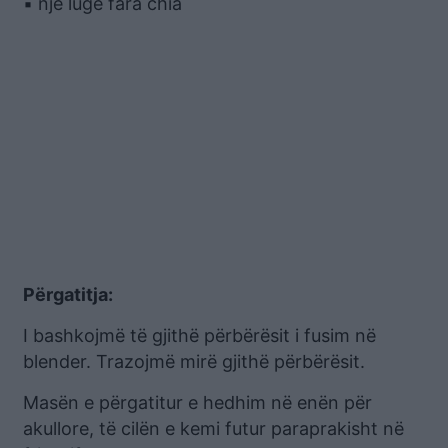
▪ një lugë fara chia
Përgatitja:
I bashkojmë të gjithë përbërësit i fusim në
blender. Trazojmë mirë gjithë përbërësit.
Masën e përgatitur e hedhim në enën për
akullore, të cilën e kemi futur paraprakisht në