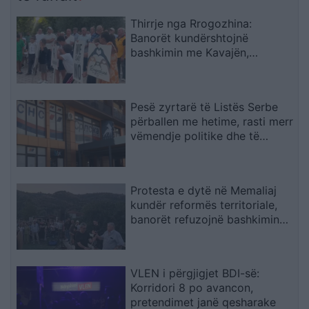
Thirrje nga Rrogozhina:
Banorët kundërshtojnë
bashkimin me Kavajën,
kërkojnë ruajtjen e bashkisë së
tyre
Pesë zyrtarë të Listës Serbe
përballen me hetime, rasti merr
vëmendje politike dhe të
sigurisë
Protesta e dytë në Memaliaj
kundër reformës territoriale,
banorët refuzojnë bashkimin
me Tepelenën
VLEN i përgjigjet BDI-së:
Korridori 8 po avancon,
pretendimet janë qesharake