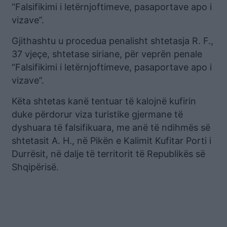
“Falsifikimi i letërnjoftimeve, pasaportave apo i
vizave”.
Gjithashtu u procedua penalisht shtetasja R. F.,
37 vjeçe, shtetase siriane, për veprën penale
“Falsifikimi i letërnjoftimeve, pasaportave apo i
vizave”.
Këta shtetas kanë tentuar të kalojnë kufirin
duke përdorur viza turistike gjermane të
dyshuara të falsifikuara, me anë të ndihmës së
shtetasit A. H., në Pikën e Kalimit Kufitar Porti i
Durrësit, në dalje të territorit të Republikës së
Shqipërisë.