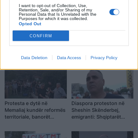
I want to opt-out of Collection, Use,
Retention, Sale, and/or Sharing of my
Personal Data that Is Unrelated with the
Purposes for which it was collected.
Opted Out
Second Protest in
Thirrje nga Rrogozhina:
CONFIRM
Memaliaj Against
Banorët kundërshtojnë
Territorial Reform as
bashkimin me Kavajën,
Residents Reject Merger
kërkojnë ruajtjen e
Data Deletion
Data Access
Privacy Policy
with Tepelena
bashkisë së tyre
Protesta e dytë në
Diaspora proteston në
Memaliaj kundër reformës
Sheshin Skënderbej,
territoriale, banorët
emigranti: Shqiptarët
refuzojnë bashkimin me
meritojnë meritokraci dhe
Tepelenën
një qeveri europiane