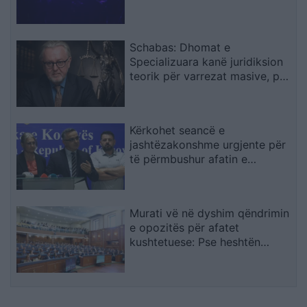
Schabas: Dhomat e
Specializuara kanë juridiksion
teorik për varrezat masive, por
drejtësia duhet të vijë nga
gjykatat e Kosovës
Kërkohet seancë e
jashtëzakonshme urgjente për
të përmbushur afatin e
konstituimit të Kuvendit
Murati vë në dyshim qëndrimin
e opozitës për afatet
kushtetuese: Pse heshtën
atëherë e flasin tani?