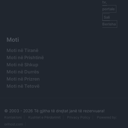
tv,
portale
Sali
Berisha
Moti
Moti në Tiranë
Moti në Prishtinë
Moti në Shkup
Moti në Durrës
Moti në Prizren
Moti në Tetovë
© 2003 -
2026 Të gjitha të drejtat janë të rezervuara!
Kontaktoni
Kushtet e Përdorimit
Privacy Policy
Powered by:
orihost.com