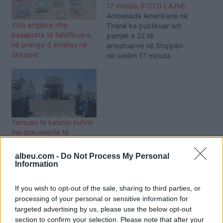
17 minuta (FOTO LAJM)
Ambasada Amerikane në
Viza angleze dhe
Tiranë ka publikuar sot
pasaporta të falsifikuara,
pamjet e 22 të
në pranga 3 shtetas në
arrestuarve në Shqipëri
Shkodër
në vetëm 17 minuta.
Pamjet që shihni në galeri
dolën pasi dje u arrestuan
22 persona, të cilët ishin
pjesë e një grupi që
merrej me falsifikim
dokumentesh. Sipas
Tentuan të kalonin kufirin
ambasadës amerikane,
me dokumente të
ky operacion është bërë
falsifikuara, arrestohen 3
në…
turqit në Portin e Durrësit
albeu.com -
Do Not Process My Personal
Information
If you wish to opt-out of the sale, sharing to third parties, or
processing of your personal or sensitive information for
targeted advertising by us, please use the below opt-out
section to confirm your selection. Please note that after your