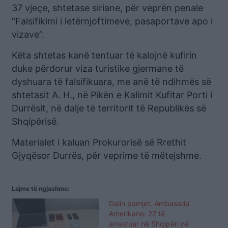
37 vjeçe, shtetase siriane, për veprën penale
“Falsifikimi i letërnjoftimeve, pasaportave apo i
vizave”.
Këta shtetas kanë tentuar të kalojnë kufirin
duke përdorur viza turistike gjermane të
dyshuara të falsifikuara, me anë të ndihmës së
shtetasit A. H., në Pikën e Kalimit Kufitar Porti i
Durrësit, në dalje të territorit të Republikës së
Shqipërisë.
Materialet i kaluan Prokurorisë së Rrethit
Gjyqësor Durrës, për veprime të mëtejshme.
Lajme të ngjashme:
Dalin pamjet, Ambasada
Amerikane: 22 të
arrestuar në Shqipëri në