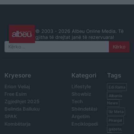
© 2003 -
2026 Albeu Online Media. Të
gjitha të drejtat janë të rezervuara!
Search
Kryesore
Kategori
Tags
Erion Veliaj
Lifestyle
Edi Rama
Free Esim
Showbiz
Albania
Zgjedhjet 2025
Tech
News
Belinda Balluku
Shëndetësi
Ilir Meta
SPAK
Argetim
Piranjat
Kombëtarja
Enciklopedi
gazeta,