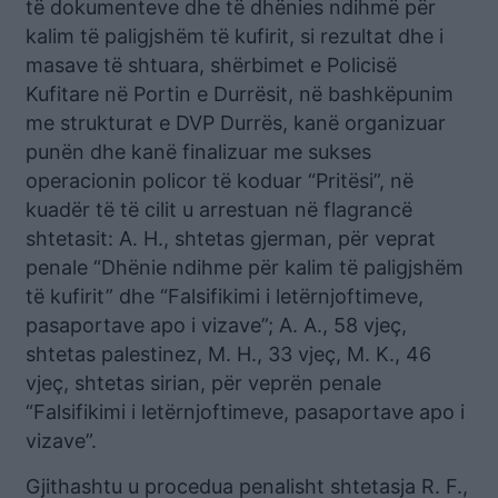
të dokumenteve dhe të dhënies ndihmë për
kalim të paligjshëm të kufirit, si rezultat dhe i
masave të shtuara, shërbimet e Policisë
Kufitare në Portin e Durrësit, në bashkëpunim
me strukturat e DVP Durrës, kanë organizuar
punën dhe kanë finalizuar me sukses
operacionin policor të koduar “Pritësi”, në
kuadër të të cilit u arrestuan në flagrancë
shtetasit: A. H., shtetas gjerman, për veprat
penale “Dhënie ndihme për kalim të paligjshëm
të kufirit” dhe “Falsifikimi i letërnjoftimeve,
pasaportave apo i vizave”; A. A., 58 vjeç,
shtetas palestinez, M. H., 33 vjeç, M. K., 46
vjeç, shtetas sirian, për veprën penale
“Falsifikimi i letërnjoftimeve, pasaportave apo i
vizave”.
Gjithashtu u procedua penalisht shtetasja R. F.,