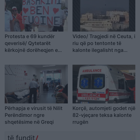
Protesta e 69 kundër
Video/ Tragjedi në Ceuta, i
qeverisë/ Qytetarët
riu që po tentonte të
kërkojnë dorëheqjen e
kalonte ilegalisht nga
Ramës, nis grumbullimi në
Maroku me parashutë bie
sheshin “Skënderbej”:
në det dhe vdes
Fuqia qëndron te
bashkimi
Përhapja e virusit të Nilit
Korçë, automjeti godet një
Perëndimor ngre
82-vjeçare teksa kalonte
shqetësime në Greqi
rrugën
të fundit