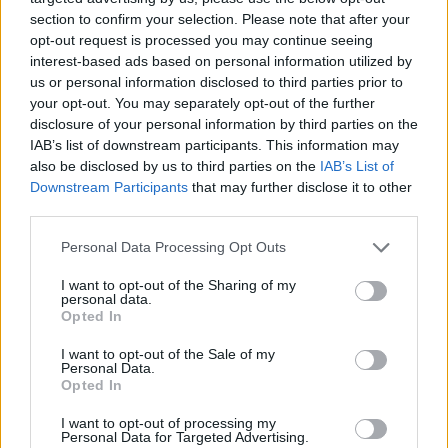
section to confirm your selection. Please note that after your
opt-out request is processed you may continue seeing
interest-based ads based on personal information utilized by
us or personal information disclosed to third parties prior to
your opt-out. You may separately opt-out of the further
disclosure of your personal information by third parties on the
IAB’s list of downstream participants. This information may
also be disclosed by us to third parties on the
IAB’s List of
Downstream Participants
that may further disclose it to other
third parties.
Personal Data Processing Opt Outs
I want to opt-out of the Sharing of my
personal data.
Opted In
I want to opt-out of the Sale of my
Personal Data.
Opted In
Esim for Global
|
Esim for Europe
|
Esim for Caribbean
|
Esim for USA
|
Esim for Italy
|
Esim for Spain
|
Esim
I want to opt-out of processing my
Personal Data for Targeted Advertising.
for Turkey
|
Esim for Germany
|
Esim for Greece
|
Esim