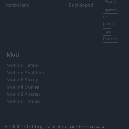
Piranjat
Kombëtarja
Enciklopedi
gazeta,
tv,
portale
Sali
Berisha
Moti
Moti në Tiranë
Moti në Prishtinë
Moti në Shkup
Moti në Durrës
Moti në Prizren
Moti në Tetovë
© 2003 -
2026 Të gjitha të drejtat janë të rezervuara!