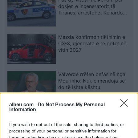
dosjen e inceneratorit të
Tiranës, arrestohet Renardo
Nallbani në Palasë
Mazda konfirmon rikthimin e
CX-3, gjenerata e re pritet në
vitin 2027
Valverde rrëfen befasinë nga
Mourinho: Nuk e mendoja se
do të ishte kështu
albeu.com -
Do Not Process My Personal
Information
Arrestohet 73-vjeçari në Krujë,
ndezi zjarr për të djegur barin
dhe flakët u përhapën drejt
If you wish to opt-out of the sale, sharing to third parties, or
malit
processing of your personal or sensitive information for
targeted advertising by us, please use the below opt-out