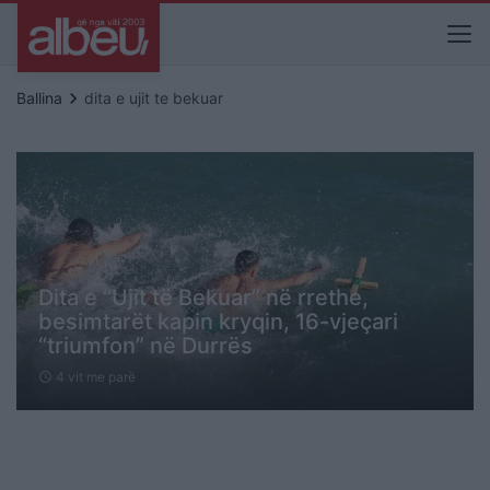
keyboard_arrow_right
Ballina
dita e ujit te bekuar
Dita e “Ujit të Bekuar” në rrethe,
besimtarët kapin kryqin, 16-vjeçari
“triumfon” në Durrës
4 vit me parë
schedule