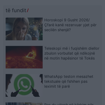
të fundit
Horoskopi 9 Gusht 2026/
Çfarë kanë rezervuar yjet për
secilën shenjë?
Teleskopi më i fuqishëm diellor
zbulon vorbullat që ndikojnë
në motin hapësinor të Tokës
WhatsApp teston mesazhet
tekstuale që fshihen pas
leximit të parë
Pas dy vitesh në kërkim për