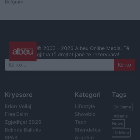
Belgium
© 2003 -
2026 Albeu Online Media. Të
gjitha të drejtat janë të rezervuara!
Search
Kryesore
Kategori
Tags
Erion Veliaj
Lifestyle
Edi Rama
Free Esim
Showbiz
Albania
Zgjedhjet 2025
Tech
News
Belinda Balluku
Shëndetësi
Ilir Meta
SPAK
Argetim