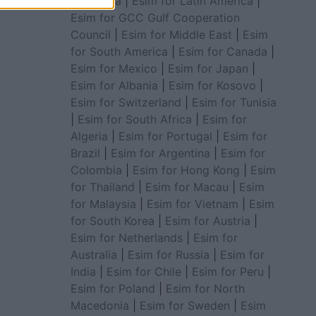
for Africa
|
Esim for Latin America
|
Esim for GCC Gulf Cooperation
Council
|
Esim for Middle East
|
Esim
for South America
|
Esim for Canada
|
Esim for Mexico
|
Esim for Japan
|
Esim for Albania
|
Esim for Kosovo
|
Esim for Switzerland
|
Esim for Tunisia
|
Esim for South Africa
|
Esim for
Algeria
|
Esim for Portugal
|
Esim for
Brazil
|
Esim for Argentina
|
Esim for
Colombia
|
Esim for Hong Kong
|
Esim
for Thailand
|
Esim for Macau
|
Esim
for Malaysia
|
Esim for Vietnam
|
Esim
for South Korea
|
Esim for Austria
|
Esim for Netherlands
|
Esim for
Australia
|
Esim for Russia
|
Esim for
India
|
Esim for Chile
|
Esim for Peru
|
Esim for Poland
|
Esim for North
Macedonia
|
Esim for Sweden
|
Esim