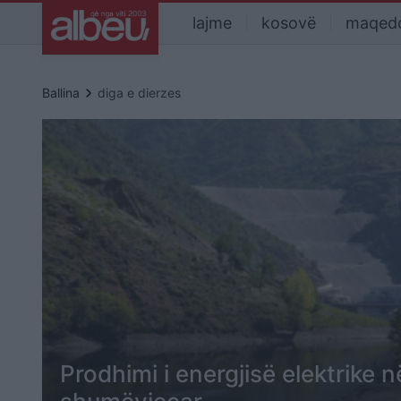
lajme
kosovë
maqed
keyboard_arrow_right
Ballina
diga e dierzes
Prodhimi i energjisë elektrike n