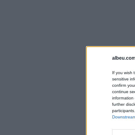
albeu.com
If you wish 
sensitive in
confirm you
continue se
information 
further disc
participants
Downstream 