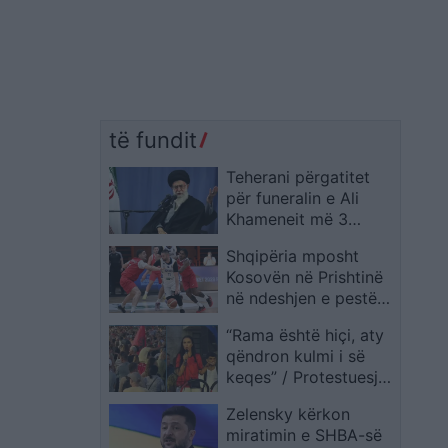
të fundit
Teherani përgatitet
për funeralin e Ali
Khameneit më 3
korrik, Irani publikon
Shqipëria mposht
axhendën zyrtare dhe
Kosovën në Prishtinë
pret delegacione nga
në ndeshjen e pestë
rreth 100 shtete
të kualifikueseve për
“Rama është hiçi, aty
“Eurobasket”
qëndron kulmi i së
keqes” / Protestuesja:
Mos çoni dëm vezë e
Zelensky kërkon
miell, ndaj tyre duhen
miratimin e SHBA-së
hedhur mbeturina