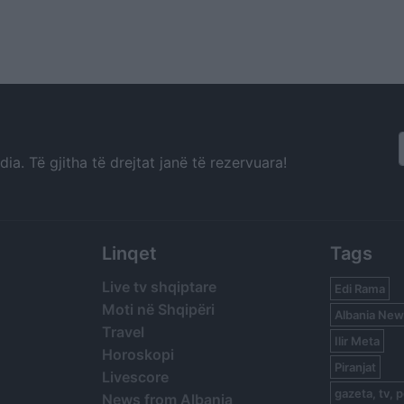
a. Të gjitha të drejtat janë të rezervuara!
Linqet
Tags
Live tv shqiptare
Edi Rama
Moti në Shqipëri
Albania New
Travel
Ilir Meta
Horoskopi
Piranjat
Livescore
gazeta, tv, p
News from Albania