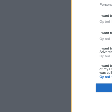
Persona
I want t
Opted 
I want t
Opted 
I want 
Advertis
Opted 
I want t
of my P
was col
Opted 