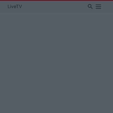
search
LiveTV