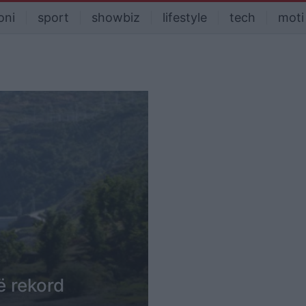
oni
sport
showbiz
lifestyle
tech
moti
ë rekord