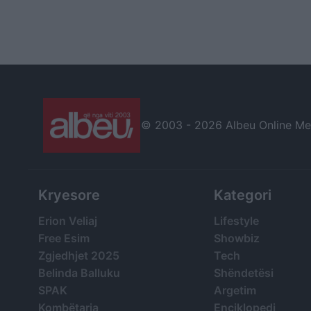
© 2003 -
2026 Albeu Online Medi
Kryesore
Kategori
Erion Veliaj
Lifestyle
Free Esim
Showbiz
Zgjedhjet 2025
Tech
Belinda Balluku
Shëndetësi
SPAK
Argetim
Kombëtarja
Enciklopedi