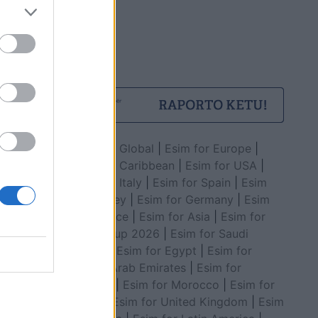
Esim for Global
|
Esim for Europe
|
Esim for Caribbean
|
Esim for USA
|
Esim for Italy
|
Esim for Spain
|
Esim
for Turkey
|
Esim for Germany
|
Esim
for Greece
|
Esim for Asia
|
Esim for
World Cup 2026
|
Esim for Saudi
Arabia
|
Esim for Egypt
|
Esim for
United Arab Emirates
|
Esim for
Balkans
|
Esim for Morocco
|
Esim for
China
|
Esim for United Kingdom
|
Esim