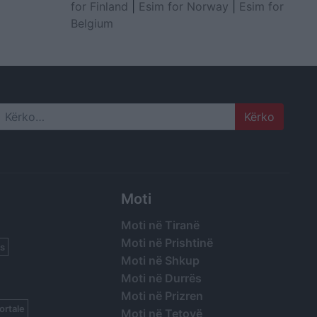
for Finland
|
Esim for Norway
|
Esim for
Belgium
Search
Moti
Moti në Tiranë
Moti në Prishtinë
s
Moti në Shkup
Moti në Durrës
Moti në Prizren
ortale
Moti në Tetovë