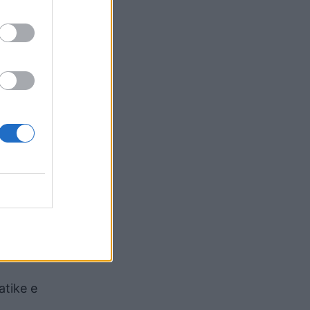
 së
për
ën kur
kjes së
a
 duke
cione
atike e