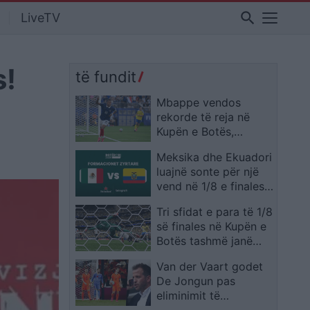
search
LiveTV
s!
të fundit
Mbappe vendos
rekorde të reja në
Kupën e Botës,
francezi lë pas edhe
Meksika dhe Ekuadori
emra legjendarë
luajnë sonte për një
vend në 1/8 e finales,
publikohen
Tri sfidat e para të 1/8
formacionet zyrtare
së finales në Kupën e
Botës tashmë janë
zyrtarizuar
Van der Vaart godet
De Jongun pas
eliminimit të
Holandës: Ishte