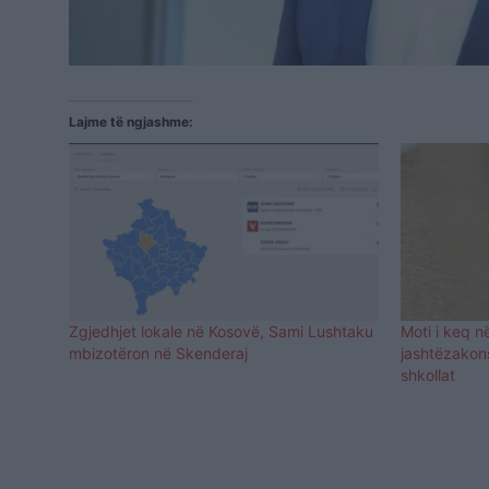
Lajme të ngjashme:
Zgjedhjet lokale në Kosovë, Sami Lushtaku
Moti i keq n
mbizotëron në Skenderaj
jashtëzakon
shkollat