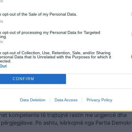
In
o opt-out of the Sale of my Personal Data.
In
to opt-out of processing my Personal Data for Targeted
ing.
rajt, është sulmuar brutalisht nga Kryetari i Komunës
In
zëvendësministri i Ministrisë së Financave, kandidati 
Skënderaj, Hysni Mehani. Ky sulm fizik ndodhi në koh
o opt-out of Collection, Use, Retention, Sale, and/or Sharing
ersonal Data that Is Unrelated with the Purposes for which it
rjeta Fejza dhe aktivistë të LVV-së.
lected.
Out
usht, ndërsa më pas edhe me gotë në kokë. Pas përpje
CONFIRM
randaluar përshkallëzimin është sulmuar dhunshëm ng
suar goditje të rënda. Hysni Mehani aktualisht është
Data Deletion
Data Access
Privacy Policy
këta njerëz nuk e kanë vendin në udhëheqje të institu
net kompetente të trajtojnë rastin me urgjencë dhe
 përgjegjësve. Po ashtu, kërkojmë nga Partia Demokr