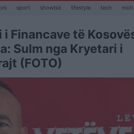
oni
sport
showbiz
lifestyle
tech
moti
 i Financave të Kosovë
: Sulm nga Kryetari i
ajt (FOTO)