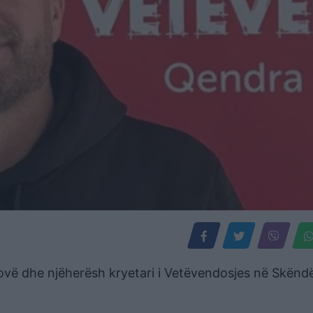
ovë dhe njëherësh kryetari i Vetëvendosjes në Skëndë