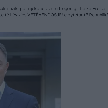
 fizik, por njëkohësisht u tregon gjithë këtyre se 
istë të Lëvizjes VETËVENDOSJE! e qytetar të Republik