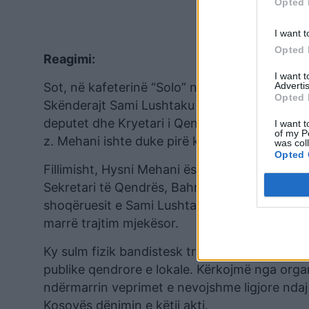
Opted 
I want t
Opted 
Reagimi:
I want 
Advertis
Sot, në kafeterinë “Solo” në qendër të Skende
Opted 
Skënderajt Sami Lushtaku dhe truprojat e tij, 
deputet dhe Kryetari i Qendrës së LVV-së në 
I want t
of my P
z. Mehani ishte duke pirë kafe me deputeten A
was col
Opted 
Fillimisht, Hysni Mehani është goditur me gr
Sekretari të Qendrës, Bahri Zabeli për të pa
shoqëruesit e Sami Lushtakut edhe ai duke pë
marrë trajtim mjekësor.
Ky sulm fizik bandistesk tregon qartë për se 
publike qendrore e lokale. Kërkojmë nga orga
ndërmarrin veprimet e nevojshme ligjore ndaj
Kosovës dënimin e këtij akti.