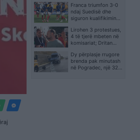
Franca triumfon 3-0
paraqitja më e dobët
ndaj Suedisë dhe
e karrierës
siguron kualifikimin
për në raundin e 16-të
Lirohen 3 protestues,
4 të tjerë mbeten në
komisariat; Dritan
Goxhaj: Ishim kordon
Dy përplasje rrugore
mes policisë dhe
brenda pak minutash
qytetarëve, shoqërimi
në Pogradec, një 32-
i paligjshëm
vjeçar humb jetën dhe
disa persona
plagosen
raj