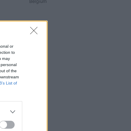
Belgium
sonal or
ection to
ou may
 personal
out of the
 downstream
B’s List of