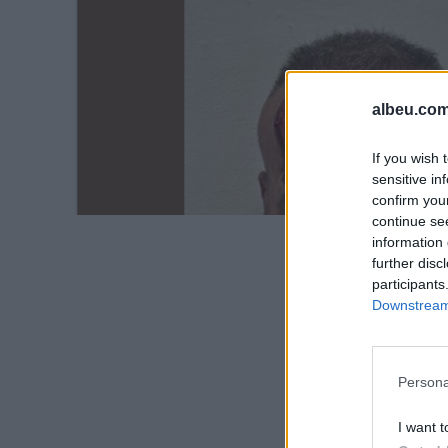
albeu.com
If you wish 
sensitive in
confirm you
continue se
information 
further disc
participants
Downstream 
Persona
I want t