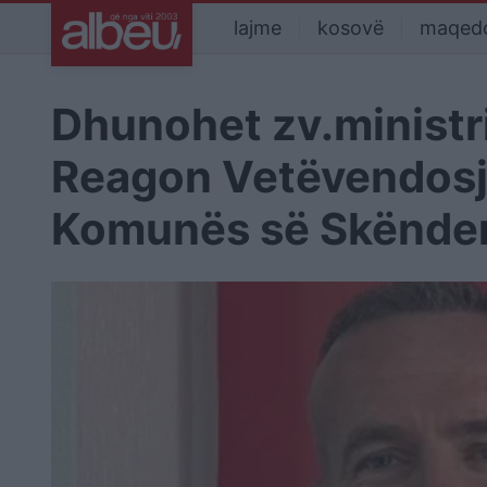
lajme
kosovë
maqed
Dhunohet zv.ministri
Reagon Vetëvendosja
Komunës së Skënder