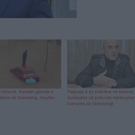
ë Kosovë, shpallet gjendje e
Plagosja e dy policëve në Kosovë,
shme në Skënderaj, mbyllen
dorëzohet në polici ish-nënkryetari
komunës së Skënderajt