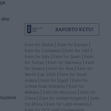
nga
ë dhe
Esim for Global
|
Esim for Europe
|
Esim for Caribbean
|
Esim for USA
|
Esim for Italy
|
Esim for Spain
|
Esim
for Turkey
|
Esim for Germany
|
Esim
for Greece
|
Esim for Asia
|
Esim for
World Cup 2026
|
Esim for Saudi
Arabia
|
Esim for Egypt
|
Esim for
United Arab Emirates
|
Esim for
Balkans
|
Esim for Morocco
|
Esim for
itucione
China
|
Esim for United Kingdom
|
Esim
for Africa
|
Esim for Latin America
|
Esim for GCC Gulf Cooperation