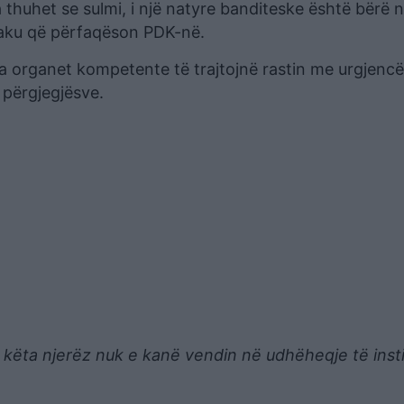
 thuhet se sulmi, i një natyre banditeske është bërë 
taku që përfaqëson PDK-në.
 organet kompetente të trajtojnë rastin me urgjenc
 përgjegjësve.
e këta njerëz nuk e kanë vendin në udhëheqje të inst