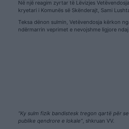
Në një reagim zyrtar të Lëvizjes Vetëvendosja
kryetari i Komunës së Skënderajt, Sami Lush
Teksa dënon sulmin, Vetëvendosja kërkon nga
ndërmarrin veprimet e nevojshme ligjore ndaj
“Ky sulm fizik bandistesk tregon qartë për s
publike qendrore e lokale”
, shkruan VV.