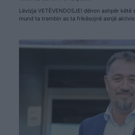
Lëvizja VETËVENDOSJE! dënon ashpër këtë sulm
mund ta trembin as ta frikësojnë asnjë aktiv