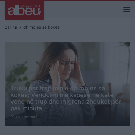
keyboard_arrow_right
Ballina
dhimbjes së kokës
Truku për trajtimin e dhimbjes së
kokës: Vendosni një kapëse në këtë
vend në trup dhe migrena zhduket për
pak minuta
4 vit me parë
schedule