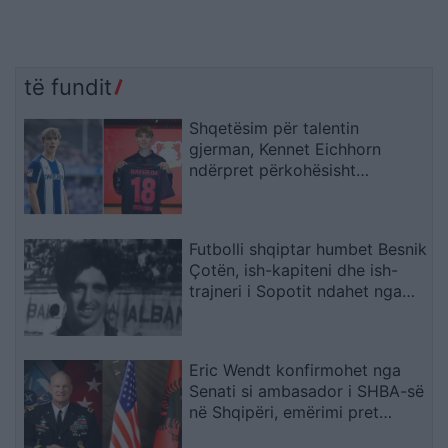
të fundit
Shqetësim për talentin
gjerman, Kennet Eichhorn
ndërpret përkohësisht
karrierën për arsye
shëndetësore
Futbolli shqiptar humbet Besnik
Çotën, ish-kapiteni dhe ish-
trajneri i Sopotit ndahet nga
jeta në moshën 56-vjeçare
Eric Wendt konfirmohet nga
Senati si ambasador i SHBA-së
në Shqipëri, emërimi pret
firmën e Trump