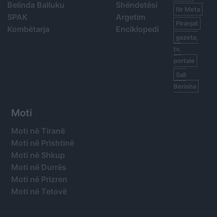
Belinda Balluku
Shëndetësi
Ilir Meta
SPAK
Argetim
Piranjat
Kombëtarja
Enciklopedi
gazeta,
tv,
portale
Sali
Berisha
Moti
Moti në Tiranë
Moti në Prishtinë
Moti në Shkup
Moti në Durrës
Moti në Prizren
Moti në Tetovë