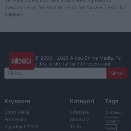
for Poland
|
Esim for North Macedonia
|
Esim for
Sweden
|
Esim for Finland
|
Esim for Norway
|
Esim for
Belgium
© 2003 -
2026 Albeu Online Media. Të
gjitha të drejtat janë të rezervuara!
Search
Kryesore
Kategori
Tags
Erion Veliaj
Lifestyle
Edi Rama
Free Esim
Showbiz
Albania
Zgjedhjet 2025
Tech
News