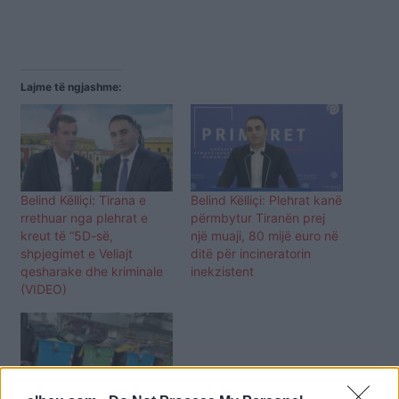
Lajme të ngjashme:
Belind Këlliçi: Tirana e
Belind Këlliçi: Plehrat kanë
rrethuar nga plehrat e
përmbytur Tiranën prej
kreut të “5D-së,
një muaji, 80 mijë euro në
shpjegimet e Veliajt
ditë për incineratorin
qesharake dhe kriminale
inekzistent
(VIDEO)