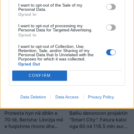
I want to opt-out of the Sale of my
Shtuar
më
25.08.2024 12:24
Personal Data.
Opted In
Tags:
,
,
,
denoncon
kapicë
Këlliçi
në 40
,
,
I want to opt-out of processing my
gradë
plehrat
tirane
Personal Data for Targeted Advertising.
Opted In
I want to opt-out of Collection, Use,
Retention, Sale, and/or Sharing of my
Personal Data that Is Unrelated with the
Purposes for which it was collected.
Opted Out
CONFIRM
Data Deletion
Data Access
Privacy Policy
Protesta hyn në ditën e
Balliu denoncon projektin
70-të, Berisha: Lëvizja më
“Smart City”: Fatura kaloi
e fuqishme rinore dhe
nga 60 në 118.5 mln euro,
qytetare që nga vitet ’90
SHBA ka ngritur