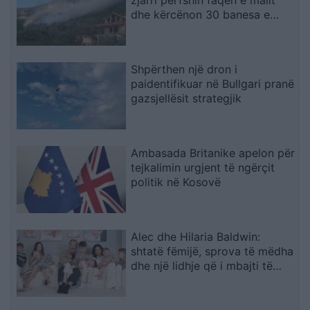
zjarri përfshin faqen e malit
dhe kërcënon 30 banesa e
biznese
Shpërthen një dron i
paidentifikuar në Bullgari pranë
gazsjellësit strategjik
Ambasada Britanike apelon për
tejkalimin urgjent të ngërçit
politik në Kosovë
Alec dhe Hilaria Baldwin:
shtatë fëmijë, sprova të mëdha
dhe një lidhje që i mbajti të
bashkuar