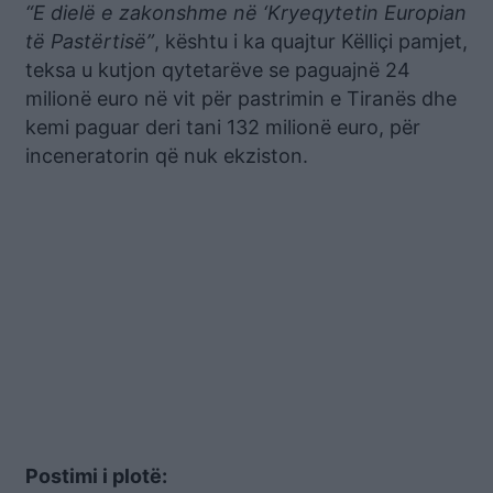
“E dielë e zakonshme në ‘Kryeqytetin Europian
të Pastërtisë”
, kështu i ka quajtur Këlliçi pamjet,
teksa u kutjon qytetarëve se paguajnë 24
milionë euro në vit për pastrimin e Tiranës dhe
kemi paguar deri tani 132 milionë euro, për
inceneratorin që nuk ekziston.
Postimi i plotë: