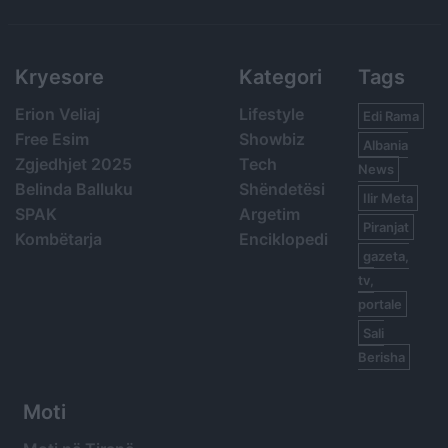
Search
Kryesore
Kategori
Tags
Erion Veliaj
Lifestyle
Edi Rama
Free Esim
Showbiz
Albania
Zgjedhjet 2025
Tech
News
Belinda Balluku
Shëndetësi
Ilir Meta
SPAK
Argetim
Piranjat
Kombëtarja
Enciklopedi
gazeta,
tv,
portale
Sali
Berisha
Moti