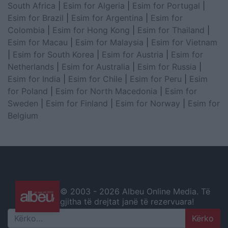
South Africa
|
Esim for Algeria
|
Esim for Portugal
|
Esim for Brazil
|
Esim for Argentina
|
Esim for
Colombia
|
Esim for Hong Kong
|
Esim for Thailand
|
Esim for Macau
|
Esim for Malaysia
|
Esim for Vietnam
|
Esim for South Korea
|
Esim for Austria
|
Esim for
Netherlands
|
Esim for Australia
|
Esim for Russia
|
Esim for India
|
Esim for Chile
|
Esim for Peru
|
Esim
for Poland
|
Esim for North Macedonia
|
Esim for
Sweden
|
Esim for Finland
|
Esim for Norway
|
Esim for
Belgium
© 2003 -
2026 Albeu Online Media. Të
gjitha të drejtat janë të rezervuara!