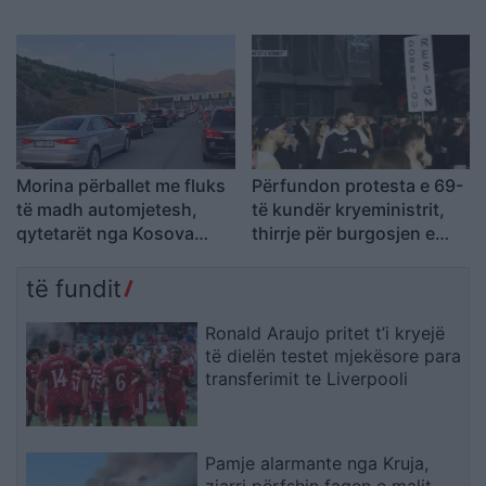
banorët e prekur nga
vuajë 14 vite burg për
projekti “TID” shënojnë
laboratorin e Frakullës
fitoren e parë
Morina përballet me fluks
Përfundon protesta e 69-
të madh automjetesh,
të kundër kryeministrit,
qytetarët nga Kosova
thirrje për burgosjen e
udhëtojnë drejt bregdetit
Ramës dhe Berishës:
shqiptar
“Nesër do të jemi më
të fundit
shumë, nuk ndalemi”
Ronald Araujo pritet t’i kryejë
të dielën testet mjekësore para
transferimit te Liverpooli
Pamje alarmante nga Kruja,