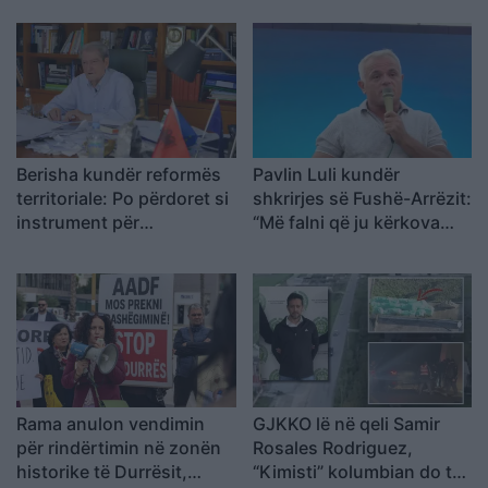
shqetësime për Presight
AI dhe lidhjet e dyshuara
me Kinën
Berisha kundër reformës
Pavlin Luli kundër
territoriale: Po përdoret si
shkrirjes së Fushë-Arrëzit:
instrument për
“Më falni që ju kërkova
shpopullimin e Shqipërisë
votën për Ramën, na
tradhtoi”
Rama anulon vendimin
GJKKO lë në qeli Samir
për rindërtimin në zonën
Rosales Rodriguez,
historike të Durrësit,
“Kimisti” kolumbian do të