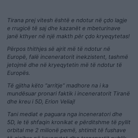
Tirana prej vitesh është e ndotur në çdo lagje
e rrugicë të saj dhe kazanët e mbeturinave
janë kthyer në një makth për çdo kryeqytetas!
Përpos thithjes së ajrit më të ndotur në
Europë, falë inceneratorit inekzistent, tashmë
jetojmë dhe në kryeqytetin më të ndotur të
Europës.
Të gjitha këto “arritje” madhore na i ka
mundësuar pronari faktik i inceneratorit Tiranë
dhe kreu i 5D, Erion Veliaj!
Tani mediat e paguara nga inceneratori dhe
5D, le të shfaqin kronikat e përditshme të pyllit
orbital me 2 milionë pemë, shtimit të fushave