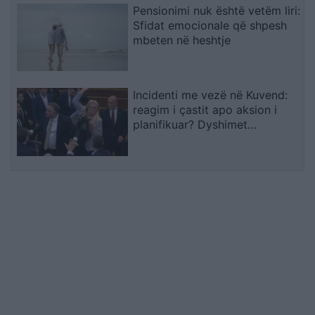
Pensionimi nuk është vetëm liri:
Sfidat emocionale që shpesh
mbeten në heshtje
Incidenti me vezë në Kuvend:
reagim i çastit apo aksion i
planifikuar? Dyshimet
drejtohen te Ramush Haradinaj