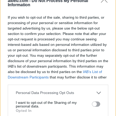
albeu.com -
Do Not Process My Personal
PLEHRAT, KAPICË/ Meta:
Information
Kryeqyteti ku qytetarët
paguajnë më shumë se
If you wish to opt-out of the sale, sharing to third parties, or
kudo në botë për
processing of your personal or sensitive information for
pastrimin dhe për
targeted advertising by us, please use the below opt-out
inceneratorin që nuk
ekziston
section to confirm your selection. Please note that after your
opt-out request is processed you may continue seeing
interest-based ads based on personal information utilized by
us or personal information disclosed to third parties prior to
your opt-out. You may separately opt-out of the further
disclosure of your personal information by third parties on the
IAB’s list of downstream participants. This information may
also be disclosed by us to third parties on the
IAB’s List of
Downstream Participants
that may further disclose it to other
third parties.
Personal Data Processing Opt Outs
I want to opt-out of the Sharing of my
personal data.
Opted In