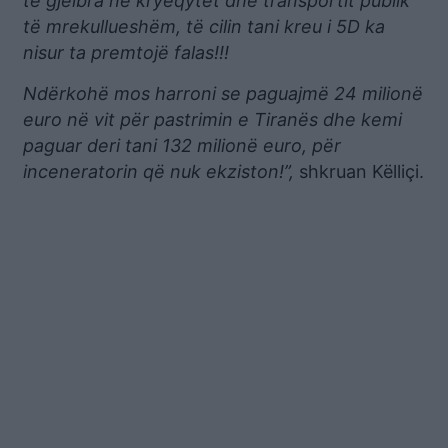
të gjelbra në kryeqytet dhe transportit publik
të mrekullueshëm, të cilin tani kreu i 5D ka
nisur ta premtojë falas!!!
Ndërkohë mos harroni se paguajmë 24 milionë
euro në vit për pastrimin e Tiranës dhe kemi
paguar deri tani 132 milionë euro, për
inceneratorin që nuk ekziston!”,
shkruan Këlliçi.