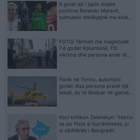
9 golat që i japin sinjale
pozitive Rolando Maranit,
sulmuesit shkëlqejnë me klubet
e tyre (STATISTIKAT)
FOTO/ Tërmeti me magnitudë
7.4 godet Kolumbinë, 110
viktima dhe persona ende të
bllokuar nën rrënoja
Panik në Torino, automjeti
godet disa persona pranë një
lokali, dy të lënduar në gjendje
të rëndë
Koci kritikon Zelenskyn: “Harroi
se po fliste si burrështetas, jo
si zëdhënës i Beogradit