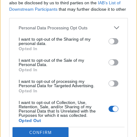
also be disclosed by us to third parties on the
IAB’s List of
Downstream Participants
that may further disclose it to other
third parties.
Personal Data Processing Opt Outs
I want to opt-out of the Sharing of my
personal data.
Opted In
I want to opt-out of the Sale of my
Personal Data.
Opted In
I want to opt-out of processing my
Personal Data for Targeted Advertising.
Autostrada Elbasan-
FOTO/ Tërmeti me
Opted In
Rrogozhinë, ARRSH: Nyja
magnitudë 7.4 godet
lidhëse në Papër do të
Kolumbinë, 110 viktima
I want to opt-out of Collection, Use,
Retention, Sale, and/or Sharing of my
ndërtohet në një fazë të
dhe persona ende të
Personal Data that Is Unrelated with the
dytë
bllokuar nën rrënoja
Purposes for which it was collected.
Opted Out
CONFIRM