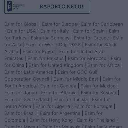
Esim for Global
|
Esim for Europe
|
Esim for Caribbean
|
Esim for USA
|
Esim for Italy
|
Esim for Spain
|
Esim
for Turkey
|
Esim for Germany
|
Esim for Greece
|
Esim
for Asia
|
Esim for World Cup 2026
|
Esim for Saudi
Arabia
|
Esim for Egypt
|
Esim for United Arab
Emirates
|
Esim for Balkans
|
Esim for Morocco
|
Esim
for China
|
Esim for United Kingdom
|
Esim for Africa
|
Esim for Latin America
|
Esim for GCC Gulf
Cooperation Council
|
Esim for Middle East
|
Esim for
South America
|
Esim for Canada
|
Esim for Mexico
|
Esim for Japan
|
Esim for Albania
|
Esim for Kosovo
|
Esim for Switzerland
|
Esim for Tunisia
|
Esim for
South Africa
|
Esim for Algeria
|
Esim for Portugal
|
Esim for Brazil
|
Esim for Argentina
|
Esim for
Colombia
|
Esim for Hong Kong
|
Esim for Thailand
|
Esim for Macau
|
Esim for Malaysia
|
Esim for Vietnam