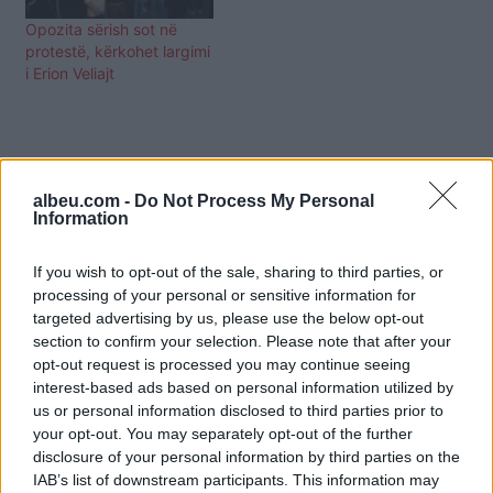
Opozita sërish sot në
protestë, kërkohet largimi
i Erion Veliajt
albeu.com -
Do Not Process My Personal
Information
If you wish to opt-out of the sale, sharing to third parties, or
processing of your personal or sensitive information for
targeted advertising by us, please use the below opt-out
section to confirm your selection. Please note that after your
opt-out request is processed you may continue seeing
interest-based ads based on personal information utilized by
us or personal information disclosed to third parties prior to
your opt-out. You may separately opt-out of the further
Shtuar
më
5.07.2024 10:18
disclosure of your personal information by third parties on the
IAB’s list of downstream participants. This information may
Tags:
,
,
Belind Këlliçit
denoncim
veliaj