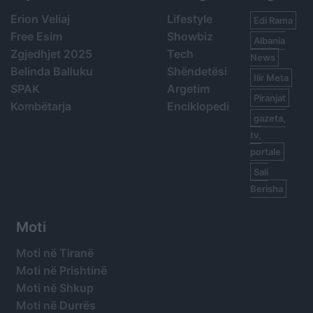
Erion Veliaj
Lifestyle
Edi Rama
Free Esim
Showbiz
Albania
Zgjedhjet 2025
Tech
News
Belinda Balluku
Shëndetësi
Ilir Meta
SPAK
Argetim
Piranjat
Kombëtarja
Enciklopedi
gazeta,
tv,
portale
Sali
Berisha
Moti
Moti në Tiranë
Moti në Prishtinë
Moti në Shkup
Moti në Durrës