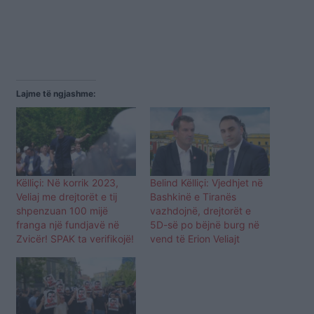
Lajme të ngjashme:
Këlliçi: Në korrik 2023,
Belind Këlliçi: Vjedhjet në
Veliaj me drejtorët e tij
Bashkinë e Tiranës
shpenzuan 100 mijë
vazhdojnë, drejtorët e
franga një fundjavë në
5D-së po bëjnë burg në
Zvicër! SPAK ta verifikojë!
vend të Erion Veliajt