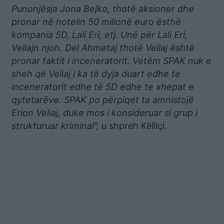
Punonjësja Jona Bejko, thotë aksioner dhe
pronar në hotelin 50 milionë euro ësthë
kompania 5D, Lali Eri, etj. Unë për Lali Eri,
Veliajn njoh. Del Ahmetaj thotë Veliaj është
pronar faktit i inceneratorit. Vetëm SPAK nuk e
sheh që Veliaj i ka të dyja duart edhe te
inceneratorit edhe të 5D edhe te xhepat e
qytetarëve. SPAK po përpiqet ta amnistojë
Erion Veliaj, duke mos i konsideruar si grup i
strukturuar kriminal”,
u shpreh Këlliçi.