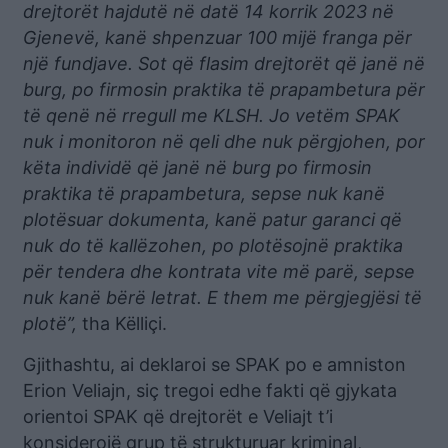
drejtorët hajdutë në datë 14 korrik 2023 në
Gjenevë, kanë shpenzuar 100 mijë franga për
një fundjave. Sot që flasim drejtorët që janë në
burg, po firmosin praktika të prapambetura për
të qenë në rregull me KLSH. Jo vetëm SPAK
nuk i monitoron në qeli dhe nuk përgjohen, por
këta individë që janë në burg po firmosin
praktika të prapambetura, sepse nuk kanë
plotësuar dokumenta, kanë patur garanci që
nuk do të kallëzohen, po plotësojnë praktika
për tendera dhe kontrata vite më parë, sepse
nuk kanë bërë letrat. E them me përgjegjësi të
plotë”,
tha Këlliçi.
Gjithashtu, ai deklaroi se SPAK po e amniston
Erion Veliajn, siç tregoi edhe fakti që gjykata
orientoi SPAK që drejtorët e Veliajt t’i
konsiderojë grup të strukturuar kriminal,