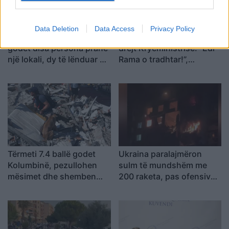
Data Deletion
Data Access
Privacy Policy
Panik në Torino, automjeti
Protestuesit marshojnë
godet disa persona pranë
drejt Kryeministrisë: “Edi
një lokali, dy të lënduar në
Rama o tradhtar!”,
gjendje të rëndë
kërkohet dorëheqja e tij
Tërmeti 7.4 ballë godet
Ukraina paralajmëron
Kolumbinë, pezullohen
sulm të mundshëm me
mësimet dhe shemben
200 raketa, pas ofensivës
pjesë spitalesh; SHBA
së rëndë me dronë në
ofron mbështetje
Rusi