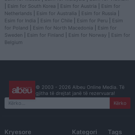
|
Esim for South Korea
|
Esim for Austria
|
Esim for
Netherlands
|
Esim for Australia
|
Esim for Russia
|
Esim for India
|
Esim for Chile
|
Esim for Peru
|
Esim
for Poland
|
Esim for North Macedonia
|
Esim for
Sweden
|
Esim for Finland
|
Esim for Norway
|
Esim for
Belgium
© 2003 -
2026 Albeu Online Media. Të
gjitha të drejtat janë të rezervuara!
Search
Kryesore
Kategori
Tags