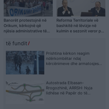
Banorët protestojnë në
Reforma Territoriale vë
Orikum, kërkojnë që
bashkitë në lëvizje në
njësia administrative të
kulmin e sezonit veror për
bëhet sërish bashki
përmbushjen e kërkesave
të fundit
Prishtina kërkon reagim
ndërkombëtar ndaj
kërcënimeve dhe armatosjes
së Serbisë
Autostrada Elbasan-
Rrogozhinë, ARRSH: Nyja
lidhëse në Papër do të
ndërtohet në një fazë të dytë