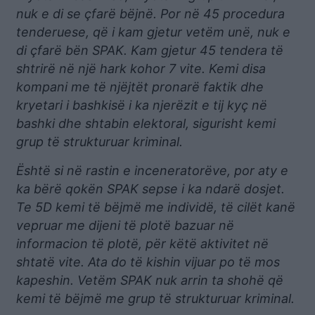
nuk e di se çfarë bëjnë. Por në 45 procedura
tenderuese, që i kam gjetur vetëm unë, nuk e
di çfarë bën SPAK. Kam gjetur 45 tendera të
shtrirë në një hark kohor 7 vite. Kemi disa
kompani me të njëjtët pronarë faktik dhe
kryetari i bashkisë i ka njerëzit e tij kyç në
bashki dhe shtabin elektoral, sigurisht kemi
grup të strukturuar kriminal.
Është si në rastin e inceneratorëve, por aty e
ka bërë qokën SPAK sepse i ka ndarë dosjet.
Te 5D kemi të bëjmë me individë, të cilët kanë
vepruar me dijeni të plotë bazuar në
informacion të plotë, për këtë aktivitet në
shtatë vite. Ata do të kishin vijuar po të mos
kapeshin. Vetëm SPAK nuk arrin ta shohë që
kemi të bëjmë me grup të strukturuar kriminal.