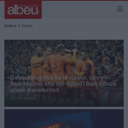
keyboard_arrow_right
Ballina
Demir
Galatasaray nuk ka të ndalur, ish-ylli i
Real Madrid dhe ish-lojtari i Barcelonës
pranë transferimit
4 vit me parë
schedule