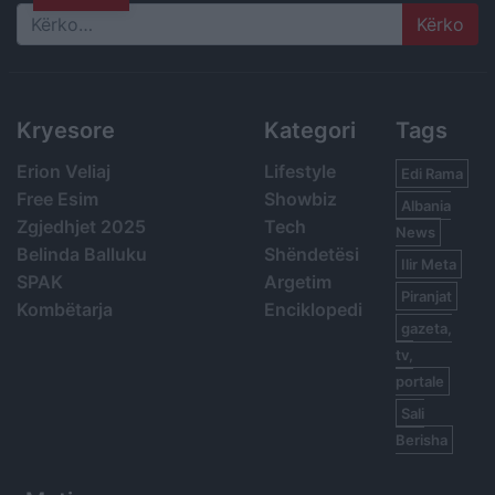
Search
Kryesore
Kategori
Tags
Erion Veliaj
Lifestyle
Edi Rama
Free Esim
Showbiz
Albania
Zgjedhjet 2025
Tech
News
Belinda Balluku
Shëndetësi
Ilir Meta
SPAK
Argetim
Piranjat
Kombëtarja
Enciklopedi
gazeta,
tv,
portale
Sali
Berisha