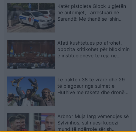
Katër pistoleta Glock u gjetën
në automjet, i arrestuari në
Sarandë: Më thanë se ishin
lodra
Afati kushtetues po afrohet,
opozita kritikohet për bllokimin
e institucioneve të reja në
Kosovë
Të paktën 38 të vrarë dhe 29
të plagosur nga sulmet e
Huthive me raketa dhe dronë
kundër ushtrisë së Jemenit
Arbnor Muja larg vëmendjes së
Sylvinhos, sulmuesi kuqezi
mund të ndërrojë sërish
skuadër