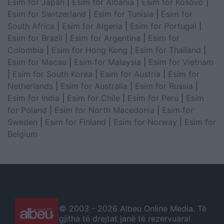
Esim for Japan
|
Esim for Albania
|
Esim for Kosovo
|
Esim for Switzerland
|
Esim for Tunisia
|
Esim for
South Africa
|
Esim for Algeria
|
Esim for Portugal
|
Esim for Brazil
|
Esim for Argentina
|
Esim for
Colombia
|
Esim for Hong Kong
|
Esim for Thailand
|
Esim for Macau
|
Esim for Malaysia
|
Esim for Vietnam
|
Esim for South Korea
|
Esim for Austria
|
Esim for
Netherlands
|
Esim for Australia
|
Esim for Russia
|
Esim for India
|
Esim for Chile
|
Esim for Peru
|
Esim
for Poland
|
Esim for North Macedonia
|
Esim for
Sweden
|
Esim for Finland
|
Esim for Norway
|
Esim for
Belgium
© 2003 -
2026 Albeu Online Media. Të
gjitha të drejtat janë të rezervuara!