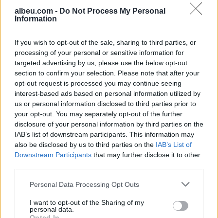
albeu.com -
Do Not Process My Personal
Information
Arsenali synon yllin e PSG-së
nëse nuk arrin transferimin e
If you wish to opt-out of the sale, sharing to third parties, or
Viniciusit
processing of your personal or sensitive information for
targeted advertising by us, please use the below opt-out
section to confirm your selection. Please note that after your
opt-out request is processed you may continue seeing
Shkodër, ndërron jetë në spital
interest-based ads based on personal information utilized by
49-vjeçarja, dyshime për
us or personal information disclosed to third parties prior to
konsumimin e një sasie të
your opt-out. You may separately opt-out of the further
madhe ilaçesh
disclosure of your personal information by third parties on the
IAB’s list of downstream participants. This information may
also be disclosed by us to third parties on the
IAB’s List of
Downstream Participants
that may further disclose it to other
third parties.
Personal Data Processing Opt Outs
I want to opt-out of the Sharing of my
personal data.
Opted In