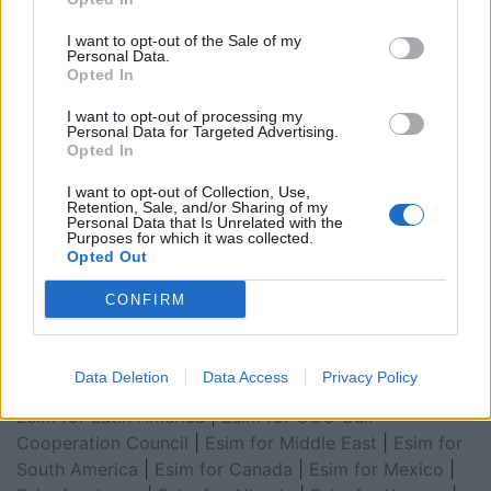
I want to opt-out of the Sale of my
Personal Data.
Opted In
I want to opt-out of processing my
Personal Data for Targeted Advertising.
Opted In
I want to opt-out of Collection, Use,
Retention, Sale, and/or Sharing of my
Personal Data that Is Unrelated with the
Esim for Global
|
Esim for Europe
|
Esim for Caribbean
Purposes for which it was collected.
Opted Out
|
Esim for USA
|
Esim for Italy
|
Esim for Spain
|
Esim
for Turkey
|
Esim for Germany
|
Esim for Greece
|
Esim
CONFIRM
for Asia
|
Esim for World Cup 2026
|
Esim for Saudi
Arabia
|
Esim for Egypt
|
Esim for United Arab
Emirates
|
Esim for Balkans
|
Esim for Morocco
|
Esim
Data Deletion
Data Access
Privacy Policy
for China
|
Esim for United Kingdom
|
Esim for Africa
|
Esim for Latin America
|
Esim for GCC Gulf
Cooperation Council
|
Esim for Middle East
|
Esim for
South America
|
Esim for Canada
|
Esim for Mexico
|