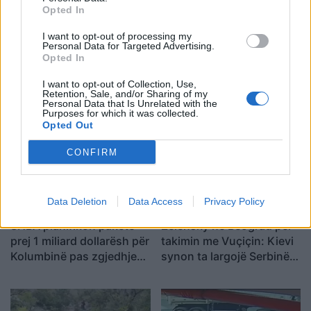
,
lirise
Presionet e politikes ndaj prokurreve dhe
Opted In
,
,
gjyqtareve
tedi blushi
Thirrja e Yuri Kim
I want to opt-out of processing my
Personal Data for Targeted Advertising.
Opted In
I want to opt-out of Collection, Use,
Retention, Sale, and/or Sharing of my
Personal Data that Is Unrelated with the
Purposes for which it was collected.
Opted Out
CONFIRM
Data Deletion
Data Access
Privacy Policy
SHBA planifikon paketë
Zelensky në Beograd për
prej 1 miliard dollarësh për
takimin me Vuçiçin: Kievi
Kolumbinë pas zgjedhjes
synon ta largojë Serbinë
së Abelardo de la
nga kampi rus
Esprielës