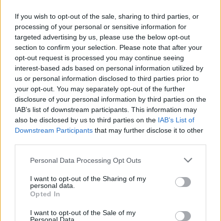
bashkëpunimin mes
partisë së Lirisë dhe
If you wish to opt-out of the sale, sharing to third parties, or
SHBA
processing of your personal or sensitive information for
targeted advertising by us, please use the below opt-out
section to confirm your selection. Please note that after your
opt-out request is processed you may continue seeing
interest-based ads based on personal information utilized by
us or personal information disclosed to third parties prior to
your opt-out. You may separately opt-out of the further
disclosure of your personal information by third parties on the
IAB’s list of downstream participants. This information may
also be disclosed by us to third parties on the
IAB’s List of
Downstream Participants
that may further disclose it to other
third parties.
Personal Data Processing Opt Outs
I want to opt-out of the Sharing of my
personal data.
Opted In
Shtuar
më
24.08.2022 16:22
I want to opt-out of the Sale of my
Tags:
,
Hetimi i SPAK ndaj Ilir Metes
partia e
Personal Data.