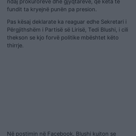
ndaj prokurorëve dhe gjyqtarëve, që këta të
fundit ta kryejnë punën pa presion.
Pas kësaj deklarate ka reaguar edhe Sekretari i
Përgjithshëm i Partisë së Lirisë, Tedi Blushi, i cili
thekson se kjo forvë politike mbështet këto
thirrje.
Në postimin në Facebook, Blushi kujton se