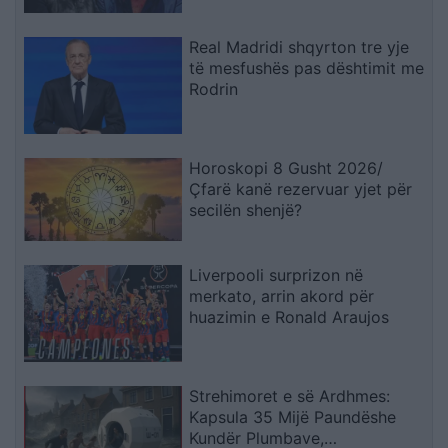
Real Madridi shqyrton tre yje
të mesfushës pas dështimit me
Rodrin
Horoskopi 8 Gusht 2026/
Çfarë kanë rezervuar yjet për
secilën shenjë?
Liverpooli surprizon në
merkato, arrin akord për
huazimin e Ronald Araujos
Strehimoret e së Ardhmes:
Kapsula 35 Mijë Paundëshe
Kundër Plumbave,