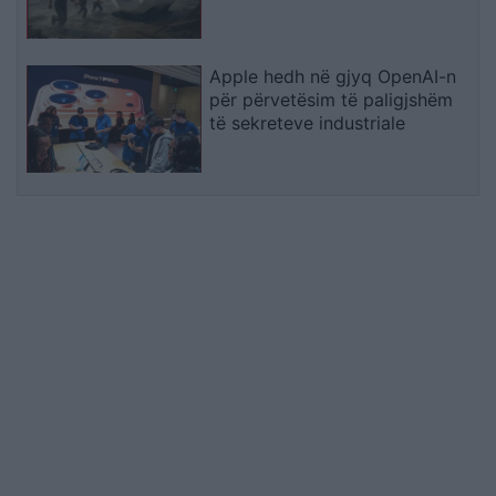
Shpërthimeve dhe Fatkeqësive
Natyrore
Apple hedh në gjyq OpenAI-n
për përvetësim të paligjshëm
të sekreteve industriale