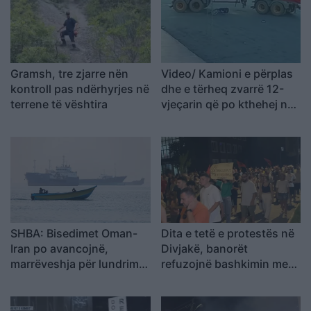
Gramsh, tre zjarre nën
Video/ Kamioni e përplas
kontroll pas ndërhyrjes në
dhe e tërheq zvarrë 12-
terrene të vështira
vjeçarin që po kthehej nga
shkolla, i mituri shpëton
mrekullisht
SHBA: Bisedimet Oman-
Dita e tetë e protestës në
Iran po avancojnë,
Divjakë, banorët
marrëveshja për lundrimin
refuzojnë bashkimin me
në Hormuz pritet së
Lushnjen
shpejti