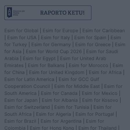
Esim for Global
|
Esim for Europe
|
Esim for Caribbean
|
Esim for USA
|
Esim for Italy
|
Esim for Spain
|
Esim
for Turkey
|
Esim for Germany
|
Esim for Greece
|
Esim
for Asia
|
Esim for World Cup 2026
|
Esim for Saudi
Arabia
|
Esim for Egypt
|
Esim for United Arab
Emirates
|
Esim for Balkans
|
Esim for Morocco
|
Esim
for China
|
Esim for United Kingdom
|
Esim for Africa
|
Esim for Latin America
|
Esim for GCC Gulf
Cooperation Council
|
Esim for Middle East
|
Esim for
South America
|
Esim for Canada
|
Esim for Mexico
|
Esim for Japan
|
Esim for Albania
|
Esim for Kosovo
|
Esim for Switzerland
|
Esim for Tunisia
|
Esim for
South Africa
|
Esim for Algeria
|
Esim for Portugal
|
Esim for Brazil
|
Esim for Argentina
|
Esim for
Colombia
|
Esim for Hong Kong
|
Esim for Thailand
|