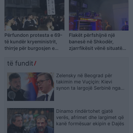
Përfundon protesta e 69-
Flakët përfshijnë një
të kundër kryeministrit,
banesë në Shkodër,
thirrje për burgosjen e
zjarrfikësit vënë situatën
Ramës dhe Berishës:
nën kontroll
“Nesër do të jemi më
të fundit
shumë, nuk ndalemi”
Zelensky në Beograd për
takimin me Vuçiçin: Kievi
synon ta largojë Serbinë nga
kampi rus
Dinamo rindërtohet gjatë
verës, afrimet dhe largimet që
kanë formësuar ekipin e Dajës