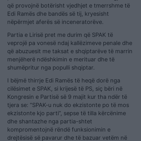
që provojnë botërisht vjedhjet e tmerrshme të
Edi Ramës dhe bandës së tij, kryesisht
nëpërmjet aferës së inceneratorëve.
Partia e Lirisë pret me durim që SPAK të
veprojë pa vonesë ndaj kallëzimeve penale dhe
që abuzuesit me taksat e shqiptarëve të marrin
menjëherë ndëshkimin e merituar dhe të
shumëpritur nga populli shqiptar.
I bëjmë thirrje Edi Ramës të heqë dorë nga
cilësimet e SPAK, si krijesë të PS, siç bëri në
Kongresin e Partisë së 9 majit kur tha ndër të
tjera se: “SPAK-u nuk do ekzistonte po të mos
ekzistonte kjo parti”, sepse të tilla kërcënime
dhe shantazhe nga partia-shtet
kompromentojnë rëndë funksionimin e
drejtësisë së pavarur dhe të bazuar vetëm në