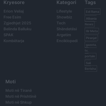
Kryesore
Kategori
Tags
Erion Veliaj
Lifestyle
Edi Rama
Free Esim
Showbiz
Albania
Zgjedhjet 2025
Tech
News
Belinda Balluku
Shëndetësi
Ilir Meta
SPAK
Argetim
Piranjat
Kombëtarja
Enciklopedi
gazeta,
tv,
portale
Sali
Berisha
Moti
Moti në Tiranë
Moti në Prishtinë
Moti në Shkup