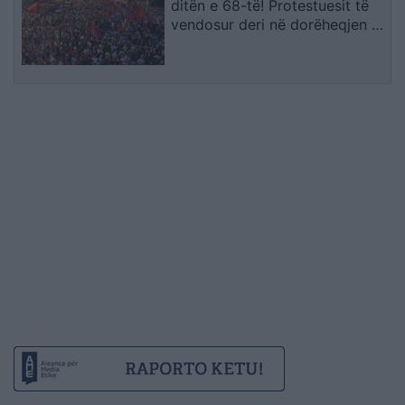
ditën e 68-të! Protestuesit të
vendosur deri në dorëheqjen e
kryeministrit Rama