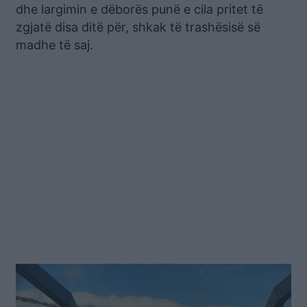
dhe largimin e dëborës punë e cila pritet të
zgjatë disa ditë për, shkak të trashësisë së
madhe të saj.