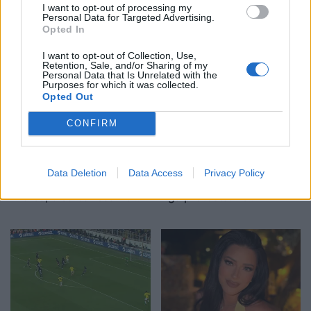
Eric Wendt konfirmohet
Futbolli librazhdas në zi,
I want to opt-out of processing my
Personal Data for Targeted Advertising.
nga Senati si ambasador i
ndahet nga jeta Besnik
Opted In
SHBA-së në Shqipëri,
Çota, ish-kapiten dhe ish-
emërimi pret firmën e
trajner i Sopotit
I want to opt-out of Collection, Use,
Retention, Sale, and/or Sharing of my
Trump
Personal Data that Is Unrelated with the
Purposes for which it was collected.
Opted Out
CONFIRM
Flakët përhapen me
Pedagogët në shërbim të
Data Deletion
Data Access
Privacy Policy
shpejtësi në Pocest të
regjimit! Apeli i aktivistes
Dibrës, disa banesa në
nga protesta: Të
rrezik
bashkohemi për
Shqipërinë që meritojmë