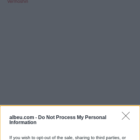
Vërmoshin
Shtuar
më
5.01.2025 11:23
albeu.com -
Do Not Process My Personal
Tags:
,
,
debora
Korçën
mbulon
Information
If you wish to opt-out of the sale, sharing to third parties, or