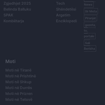
Zgjedhjet 2025
Tech
News
Belinda Balluku
Shëndetësi
Ilir Meta
SPAK
Argetim
Piranjat
Kombëtarja
Enciklopedi
gazeta,
tv,
portale
Sali
Berisha
Moti
Moti në Tiranë
Moti në Prishtinë
Moti në Shkup
Moti në Durrës
Moti në Prizren
Moti në Tetovë