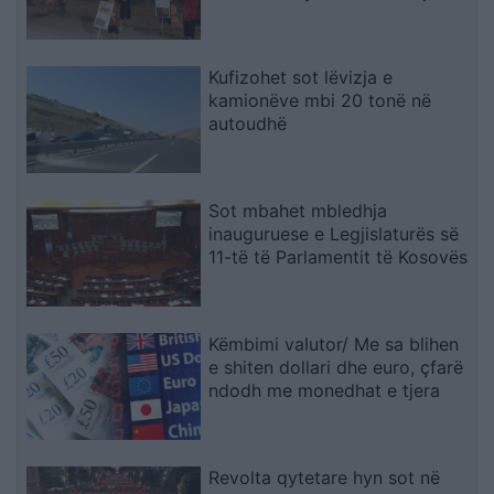
mbështetjen e deputetëve
Kufizohet sot lëvizja e
kamionëve mbi 20 tonë në
autoudhë
Sot mbahet mbledhja
inauguruese e Legjislaturës së
11-të të Parlamentit të Kosovës
Këmbimi valutor/ Me sa blihen
e shiten dollari dhe euro, çfarë
ndodh me monedhat e tjera
Revolta qytetare hyn sot në