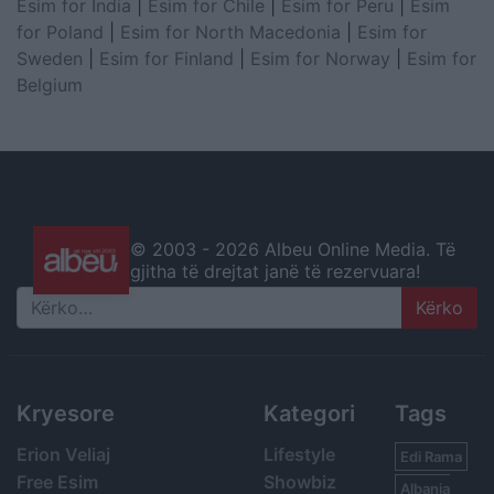
Esim for India
|
Esim for Chile
|
Esim for Peru
|
Esim
for Poland
|
Esim for North Macedonia
|
Esim for
Sweden
|
Esim for Finland
|
Esim for Norway
|
Esim for
Belgium
© 2003 -
2026 Albeu Online Media. Të
gjitha të drejtat janë të rezervuara!
Search
Kryesore
Kategori
Tags
Erion Veliaj
Lifestyle
Edi Rama
Free Esim
Showbiz
Albania