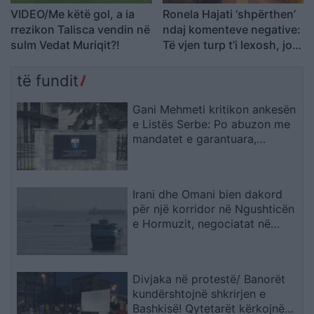
VIDEO/Me këtë gol, a ia
Ronela Hajati ‘shpërthen’
rrezikon Talisca vendin në
ndaj komenteve negative:
sulm Vedat Muriqit?!
Të vjen turp t’i lexosh, jo
më t’i shkruash
të fundit
Gani Mehmeti kritikon ankesën
e Listës Serbe: Po abuzon me
mandatet e garantuara,
Kushtetuesja duhet t’ia ndalojë
veprimtarinë
Irani dhe Omani bien dakord
për një korridor në Ngushticën
e Hormuzit, negociatat në
fazën përfundimtare
Divjaka në protestë/ Banorët
kundërshtojnë shkrirjen e
Bashkisë! Qytetarët kërkojnë