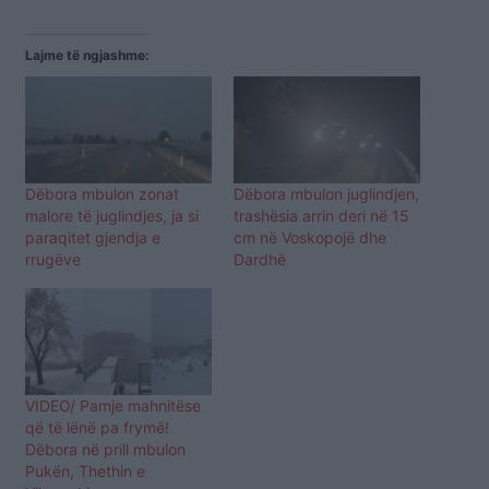
Lajme të ngjashme:
Dëbora mbulon zonat
Dëbora mbulon juglindjen,
malore të juglindjes, ja si
trashësia arrin deri në 15
paraqitet gjendja e
cm në Voskopojë dhe
rrugëve
Dardhë
VIDEO/ Pamje mahnitëse
që të lënë pa frymë!
Dëbora në prill mbulon
Pukën, Thethin e