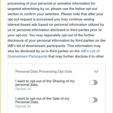
processing of your personal or sensitive information for
targeted advertising by us, please use the below opt-out
section to confirm your selection. Please note that after your
opt-out request is processed you may continue seeing
interest-based ads based on personal information utilized by
us or personal information disclosed to third parties prior to
your opt-out. You may separately opt-out of the further
disclosure of your personal information by third parties on the
IAB’s list of downstream participants. This information may
also be disclosed by us to third parties on the
IAB’s List of
Downstream Participants
that may further disclose it to other
Këmbimi valutor/ Me sa
Parashikimi i yjeve, 6
third parties.
blihen e shiten dollari dhe
Gusht 2026/ Zbuloni
euro, çfarë ndodh me
shenjat më me fat për
Personal Data Processing Opt Outs
monedhat e tjera
ditën e sotme
I want to opt-out of the Sharing of my
personal data.
Opted In
I want to opt-out of the Sale of my
Personal Data.
Opted In