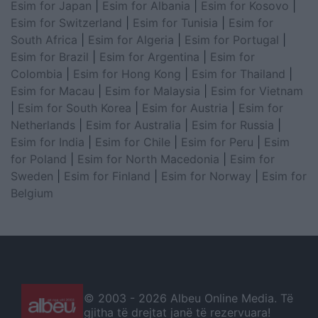
Esim for Japan
|
Esim for Albania
|
Esim for Kosovo
|
Esim for Switzerland
|
Esim for Tunisia
|
Esim for
South Africa
|
Esim for Algeria
|
Esim for Portugal
|
Esim for Brazil
|
Esim for Argentina
|
Esim for
Colombia
|
Esim for Hong Kong
|
Esim for Thailand
|
Esim for Macau
|
Esim for Malaysia
|
Esim for Vietnam
|
Esim for South Korea
|
Esim for Austria
|
Esim for
Netherlands
|
Esim for Australia
|
Esim for Russia
|
Esim for India
|
Esim for Chile
|
Esim for Peru
|
Esim
for Poland
|
Esim for North Macedonia
|
Esim for
Sweden
|
Esim for Finland
|
Esim for Norway
|
Esim for
Belgium
© 2003 -
2026 Albeu Online Media. Të
gjitha të drejtat janë të rezervuara!