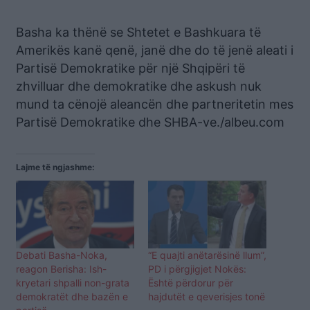
Basha ka thënë se Shtetet e Bashkuara të
Amerikës kanë qenë, janë dhe do të jenë aleati i
Partisë Demokratike për një Shqipëri të
zhvilluar dhe demokratike dhe askush nuk
mund ta cënojë aleancën dhe partneritetin mes
Partisë Demokratike dhe SHBA-ve./albeu.com
Lajme të ngjashme:
Debati Basha-Noka,
“E quajti anëtarësinë llum”,
reagon Berisha: Ish-
PD i përgjigjet Nokës:
kryetari shpalli non-grata
Është përdorur për
demokratët dhe bazën e
hajdutët e qeverisjes tonë