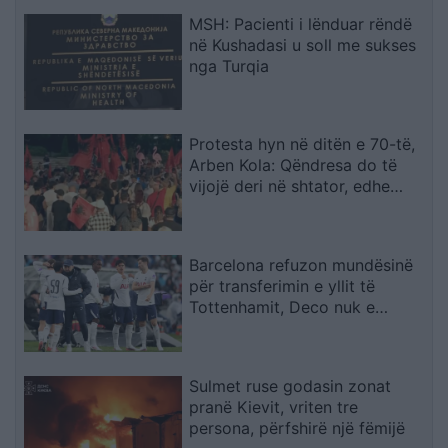
MSH: Pacienti i lënduar rëndë
në Kushadasi u soll me sukses
nga Turqia
Protesta hyn në ditën e 70-të,
Arben Kola: Qëndresa do të
vijojë deri në shtator, edhe
diaspora do të angazhohet
Barcelona refuzon mundësinë
për transferimin e yllit të
Tottenhamit, Deco nuk e
miraton lëvizjen
Sulmet ruse godasin zonat
pranë Kievit, vriten tre
persona, përfshirë një fëmijë