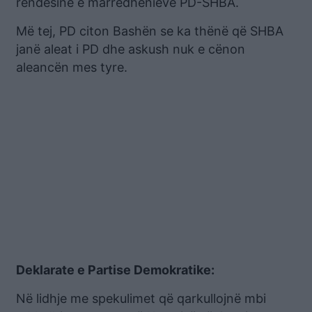
rëndësinë e marrëdhënieve PD-SHBA.
Më tej, PD citon Bashën se ka thënë që SHBA
janë aleat i PD dhe askush nuk e cënon
aleancën mes tyre.
Deklarate e Partise Demokratike:
Në lidhje me spekulimet që qarkullojnë mbi