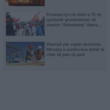
Protesta hyn në ditën e 70-të,
qytetarët grumbullohen në
sheshin “Skënderbej”: Rama,
jep dorëheqjen!
Xhemaili për vapën ekstreme:
Mbrojtja e punëtorëve duhet të
vihet në plan të parë