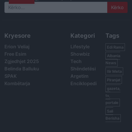
Search
Kryesore
Kategori
Tags
Erion Veliaj
Lifestyle
Edi Rama
Free Esim
Showbiz
Albania
Zgjedhjet 2025
Tech
News
Belinda Balluku
Shëndetësi
Ilir Meta
SPAK
Argetim
Piranjat
Kombëtarja
Enciklopedi
gazeta,
tv,
portale
Sali
Berisha