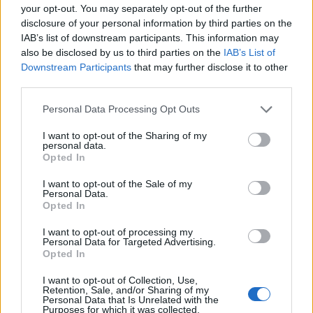
your opt-out. You may separately opt-out of the further
avokatin e Trumpit si
Qëndresa do të vijojë deri
disclosure of your personal information by third parties on the
Prokuror të Përgjithshëm
në shtator, edhe diaspora
IAB’s list of downstream participants. This information may
të SHBA-së
do të angazhohet
also be disclosed by us to third parties on the
IAB’s List of
Downstream Participants
that may further disclose it to other
third parties.
Personal Data Processing Opt Outs
I want to opt-out of the Sharing of my
Sulmet ruse godasin
Protesta hyn në ditën e
personal data.
zonat pranë Kievit, vriten
70-të, qytetarët
Opted In
tre persona, përfshirë një
grumbullohen në sheshin
I want to opt-out of the Sale of my
fëmijë
“Skënderbej”: Rama, jep
Personal Data.
dorëheqjen!
Opted In
I want to opt-out of processing my
Personal Data for Targeted Advertising.
Opted In
I want to opt-out of Collection, Use,
Retention, Sale, and/or Sharing of my
Personal Data that Is Unrelated with the
Ukraina arrin marrëveshje
Videoja e rrallë e liderit
Purposes for which it was collected.