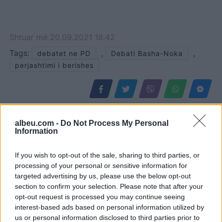
Shtuar
më
20.09.2021 18:42
Tags:
,
,
debatet ne PD
Debati Basha-Noka
perjashtimi i berishes
albeu.com -
Do Not Process My Personal
Information
If you wish to opt-out of the sale, sharing to third parties, or
processing of your personal or sensitive information for
targeted advertising by us, please use the below opt-out
section to confirm your selection. Please note that after your
opt-out request is processed you may continue seeing
interest-based ads based on personal information utilized by
Senati konfirmon me
Protesta hyn në ditën e
us or personal information disclosed to third parties prior to
rezultat të ngushtë ish-
70-të, Arben Kola: