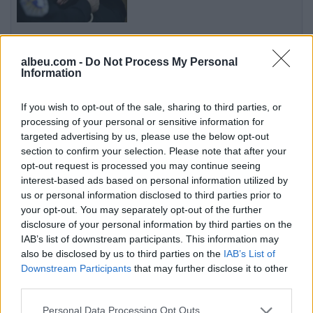
Loredana Brati shfaqet
elegante në një ambient luksoz
albeu.com -
Do Not Process My Personal
Information
me pishinë, ndan momente
relaksi me ndjekësit
If you wish to opt-out of the sale, sharing to third parties, or
processing of your personal or sensitive information for
Infantino me planin surprizues,
targeted advertising by us, please use the below opt-out
synon t’ia heqë Spanjës finalen
section to confirm your selection. Please note that after your
e Kupës së Botës
opt-out request is processed you may continue seeing
interest-based ads based on personal information utilized by
us or personal information disclosed to third parties prior to
your opt-out. You may separately opt-out of the further
Porti i Vlorës përballet me
disclosure of your personal information by third parties on the
fluks të madh, mbërrijnë qindra
IAB’s list of downstream participants. This information may
mjete dhe kamperë
also be disclosed by us to third parties on the
IAB’s List of
Downstream Participants
that may further disclose it to other
third parties.
Personal Data Processing Opt Outs