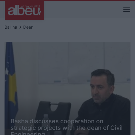
keyboard_arrow_right
Ballina
Dean
Basha discusses cooperation on
strategic projects with the dean of Civil
Engineering