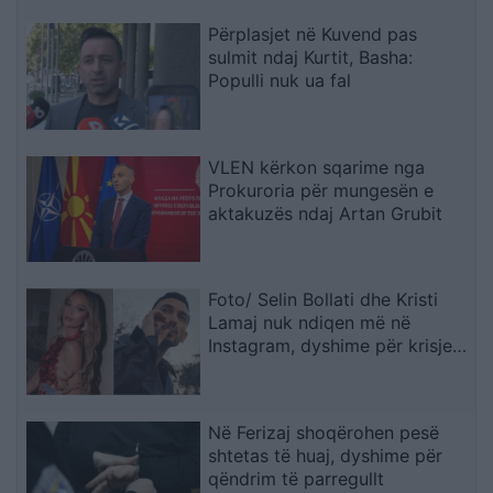
Përplasjet në Kuvend pas
sulmit ndaj Kurtit, Basha:
Populli nuk ua fal
VLEN kërkon sqarime nga
Prokuroria për mungesën e
aktakuzës ndaj Artan Grubit
Foto/ Selin Bollati dhe Kristi
Lamaj nuk ndiqen më në
Instagram, dyshime për krisje
mes dy ish-banorëve të Big
Brother VIP 5
Në Ferizaj shoqërohen pesë
shtetas të huaj, dyshime për
qëndrim të parregullt