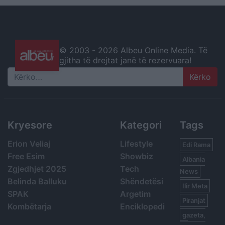
© 2003 -
2026 Albeu Online Media. Të
gjitha të drejtat janë të rezervuara!
Search
Kryesore
Kategori
Tags
Erion Veliaj
Lifestyle
Edi Rama
Free Esim
Showbiz
Albania
Zgjedhjet 2025
Tech
News
Belinda Balluku
Shëndetësi
Ilir Meta
SPAK
Argetim
Piranjat
Kombëtarja
Enciklopedi
gazeta,