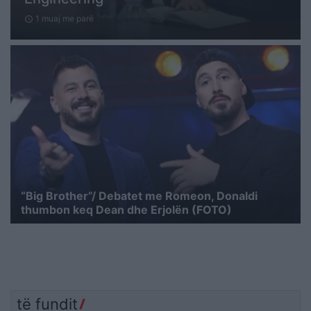
1 muaj me parë
schedule
“Big Brother”/ Debatet me Romeon, Donaldi
thumbon keq Dean dhe Erjolën (FOTO)
të fundit