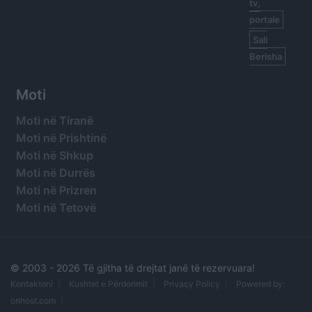
tv,
portale
Sali
Berisha
Moti
Moti në Tiranë
Moti në Prishtinë
Moti në Shkup
Moti në Durrës
Moti në Prizren
Moti në Tetovë
© 2003 -
2026 Të gjitha të drejtat janë të rezervuara!
Kontaktoni
Kushtet e Përdorimit
Privacy Policy
Powered by:
orihost.com