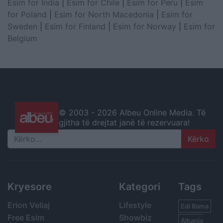
Esim for India
|
Esim for Chile
|
Esim for Peru
|
Esim
for Poland
|
Esim for North Macedonia
|
Esim for
Sweden
|
Esim for Finland
|
Esim for Norway
|
Esim for
Belgium
© 2003 -
2026 Albeu Online Media. Të
gjitha të drejtat janë të rezervuara!
Search
Kryesore
Kategori
Tags
Erion Veliaj
Lifestyle
Edi Rama
Free Esim
Showbiz
Albania