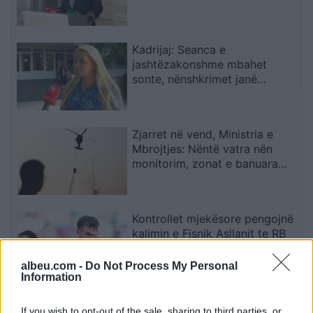
Kadrijaj: Seanca e
jashtëzakonshme mbahet
sonte, nënshkrimet janë
siguruar
Zjarret në vend, Ministria e
Mbrojtjes: Nëntë vatra nën
monitorim, zonat e banuara
jashtë rrezikut
Kontrollet mjekësore pengojnë
kalimin e Fisnik Asllanit te RB
Leipzig
albeu.com -
Do Not Process My Personal
Information
Afrimi i Rodrit ngushton
If you wish to opt-out of the sale, sharing to third parties, or