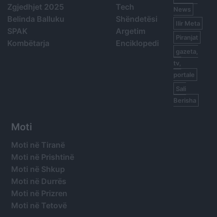
Zgjedhjet 2025
Tech
News
Belinda Balluku
Shëndetësi
Ilir Meta
SPAK
Argetim
Piranjat
Kombëtarja
Enciklopedi
gazeta,
tv,
portale
Sali
Berisha
Moti
Moti në Tiranë
Moti në Prishtinë
Moti në Shkup
Moti në Durrës
Moti në Prizren
Moti në Tetovë