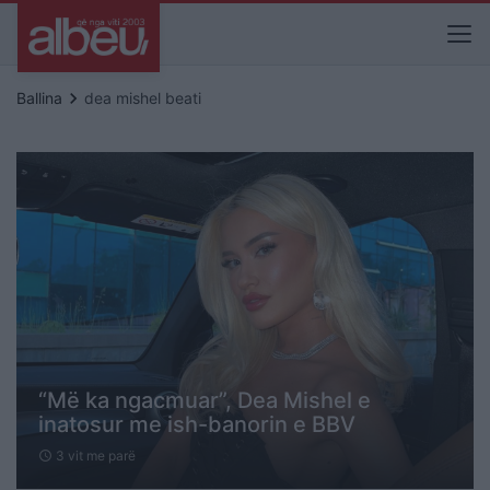
keyboard_arrow_right
Ballina
dea mishel beati
“Më ka ngacmuar”, Dea Mishel e
inatosur me ish-banorin e BBV
3 vit me parë
schedule