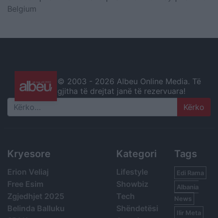
Belgium
© 2003 -
2026 Albeu Online Media. Të
gjitha të drejtat janë të rezervuara!
Search
Kryesore
Kategori
Tags
Erion Veliaj
Lifestyle
Edi Rama
Free Esim
Showbiz
Albania
Zgjedhjet 2025
Tech
News
Belinda Balluku
Shëndetësi
Ilir Meta