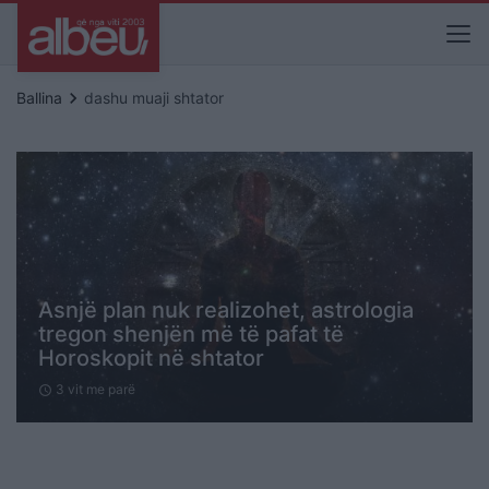
keyboard_arrow_right
Ballina
dashu muaji shtator
Asnjë plan nuk realizohet, astrologia
tregon shenjën më të pafat të
Horoskopit në shtator
3 vit me parë
schedule