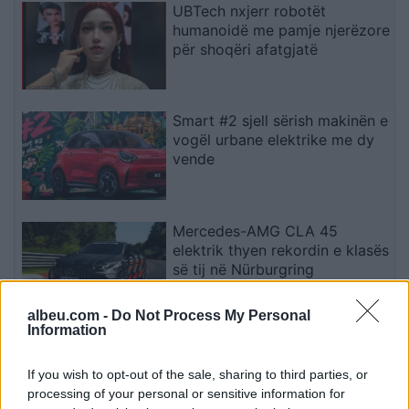
UBTech nxjerr robotët
humanoidë me pamje njerëzore
për shoqëri afatgjatë
Smart #2 sjell sërish makinën e
vogël urbane elektrike me dy
vende
Mercedes-AMG CLA 45
elektrik thyen rekordin e klasës
së tij në Nürburgring
albeu.com -
Do Not Process My Personal
Information
Teleskopi më i fuqishëm diellor
zbulon vorbullat që ndikojnë
If you wish to opt-out of the sale, sharing to third parties, or
në motin hapësinor dhe Tokë
processing of your personal or sensitive information for