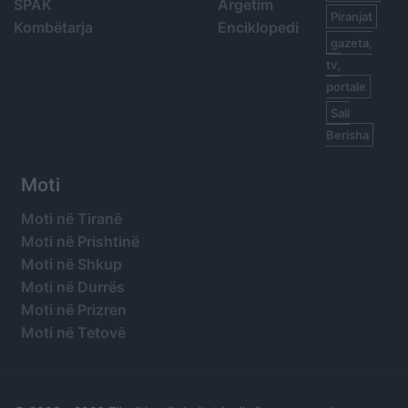
SPAK
Argetim
Piranjat
Kombëtarja
Enciklopedi
gazeta,
tv,
portale
Sali
Berisha
Moti
Moti në Tiranë
Moti në Prishtinë
Moti në Shkup
Moti në Durrës
Moti në Prizren
Moti në Tetovë