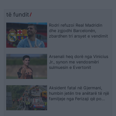
të fundit
Rodri refuzoi Real Madridin
dhe zgjodhi Barcelonën,
zbardhen tri arsyet e vendimit
Arsenali heq dorë nga Vinicius
Jr., synon me vendosmëri
sulmuesin e Evertonit
Aksident fatal në Gjermani,
humbin jetën tre anëtarë të një
familjeje nga Ferizaji që po
ktheheshin nga Kosova