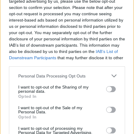
targeted advertising by us, please use the below opt-out
section to confirm your selection. Please note that after your
opt-out request is processed you may continue seeing
interest-based ads based on personal information utilized by
us or personal information disclosed to third parties prior to
your opt-out. You may separately opt-out of the further
disclosure of your personal information by third parties on the
IAB’s list of downstream participants. This information may
also be disclosed by us to third parties on the
IAB’s List of
Downstream Participants
that may further disclose it to other
third parties.
Personal Data Processing Opt Outs
I want to opt-out of the Sharing of my
personal data.
Opted In
I want to opt-out of the Sale of my
Personal Data.
Opted In
Esim for Global
|
Esim for Europe
|
Esim for Caribbean
I want to opt-out of processing my
|
Esim for USA
|
Esim for Italy
|
Esim for Spain
|
Esim
Personal Data for Targeted Advertising.