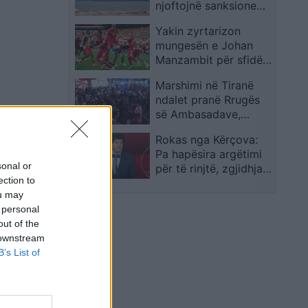
njoftojnë sanksione
gjysmëfinale
kundër Teheranit në
Yakin zyrtarizon
përgjigje të sulmeve
mungesën e Johan
të reja në Ngushticën
Manzambit për sfidën
e Hormuzit
e Zvicrës me
Marshimi në Tiranë
Argjentinën
ndalet pranë Rrugës
së Ambasadave,
protestuesit kërkojnë
Rokas nga Kërçova:
largimin e Ramës: I
Pa hapësira argëtimi
korruptuar!
sonal or
për të rinjtë, zgjidhja
ection to
nuk mund të mbetet
ou may
kazinoja dhe bastorja
 personal
out of the
 downstream
B’s List of