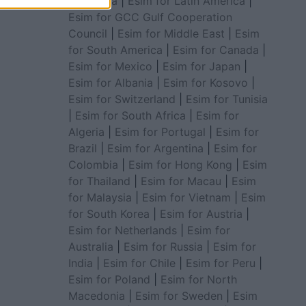
for Africa
|
Esim for Latin America
|
Esim for GCC Gulf Cooperation
Council
|
Esim for Middle East
|
Esim
for South America
|
Esim for Canada
|
Esim for Mexico
|
Esim for Japan
|
Esim for Albania
|
Esim for Kosovo
|
Esim for Switzerland
|
Esim for Tunisia
|
Esim for South Africa
|
Esim for
Algeria
|
Esim for Portugal
|
Esim for
Brazil
|
Esim for Argentina
|
Esim for
Colombia
|
Esim for Hong Kong
|
Esim
for Thailand
|
Esim for Macau
|
Esim
for Malaysia
|
Esim for Vietnam
|
Esim
for South Korea
|
Esim for Austria
|
Esim for Netherlands
|
Esim for
Australia
|
Esim for Russia
|
Esim for
India
|
Esim for Chile
|
Esim for Peru
|
Esim for Poland
|
Esim for North
Macedonia
|
Esim for Sweden
|
Esim