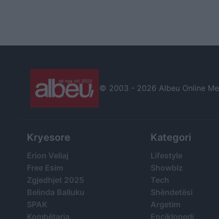
© 2003 -
2026 Albeu Online Medi
Kryesore
Kategori
Erion Veliaj
Lifestyle
Free Esim
Showbiz
Zgjedhjet 2025
Tech
Belinda Balluku
Shëndetësi
SPAK
Argetim
Kombëtarja
Enciklopedi