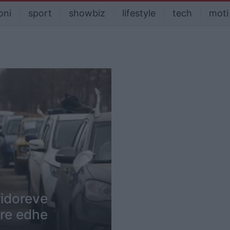
oni
sport
showbiz
lifestyle
tech
moti
ridoreve
yre edhe