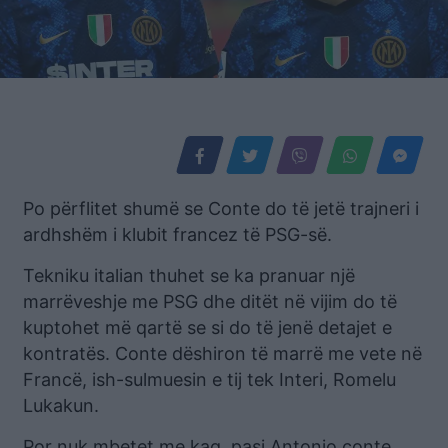
Po përflitet shumë se Conte do të jetë trajneri i
ardhshëm i klubit francez të PSG-së.
Tekniku italian thuhet se ka pranuar një
marrëveshje me PSG dhe ditët në vijim do të
kuptohet më qartë se si do të jenë detajet e
kontratës. Conte dëshiron të marrë me vete në
Francë, ish-sulmuesin e tij tek Interi, Romelu
Lukakun.
Por nuk mbetet me kaq, pasi Antonio conte