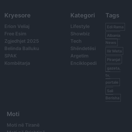
Kryesore
Kategori
Tags
Erion Veliaj
Lifestyle
Edi Rama
Free Esim
Showbiz
Albania
Zgjedhjet 2025
Tech
News
Belinda Balluku
Shëndetësi
Ilir Meta
SPAK
Argetim
Piranjat
Kombëtarja
Enciklopedi
gazeta,
tv,
portale
Sali
Berisha
Moti
Moti në Tiranë