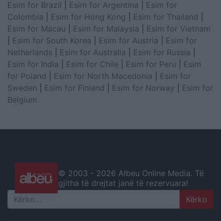
Esim for Brazil
|
Esim for Argentina
|
Esim for
Colombia
|
Esim for Hong Kong
|
Esim for Thailand
|
Esim for Macau
|
Esim for Malaysia
|
Esim for Vietnam
|
Esim for South Korea
|
Esim for Austria
|
Esim for
Netherlands
|
Esim for Australia
|
Esim for Russia
|
Esim for India
|
Esim for Chile
|
Esim for Peru
|
Esim
for Poland
|
Esim for North Macedonia
|
Esim for
Sweden
|
Esim for Finland
|
Esim for Norway
|
Esim for
Belgium
© 2003 -
2026 Albeu Online Media. Të
gjitha të drejtat janë të rezervuara!
Search