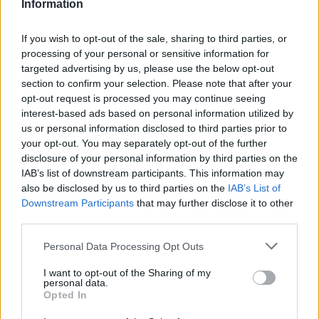
Information
publik
If you wish to opt-out of the sale, sharing to third parties, or
processing of your personal or sensitive information for
targeted advertising by us, please use the below opt-out
section to confirm your selection. Please note that after your
Video/ Trump ndalon
Aksident në aksin Fier-
opt-out request is processed you may continue seeing
vogëlushin në skenë para
Lushnje/ Makina del nga
interest-based ads based on personal information utilized by
se të rrëzohet dhe
rruga dhe përfundon në
us or personal information disclosed to third parties prior to
thumbon Biden: Nuk dua
nënkalim, plagoset
your opt-out. You may separately opt-out of the further
të bëhet si ai
drejtuesi
disclosure of your personal information by third parties on the
IAB’s list of downstream participants. This information may
also be disclosed by us to third parties on the
IAB’s List of
Downstream Participants
that may further disclose it to other
third parties.
Personal Data Processing Opt Outs
NATO synon furnizim
VIDEO/ Momenti kur Sokol
I want to opt-out of the Sharing of my
urgjent me mbrojtje ajrore
Hoxha zbret në Rinas!
personal data.
për Ukrainën, ndërsa
Policia: I akuzuar për tre
Opted In
Rusia shton sulmet para
vrasje, u deportua nga