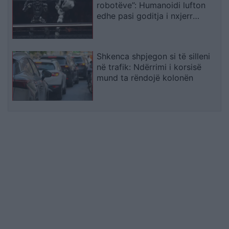
robotëve”: Humanoidi lufton
edhe pasi goditja i nxjerr
kokën nga vendi
Shkenca shpjegon si të silleni
në trafik: Ndërrimi i korsisë
mund ta rëndojë kolonën