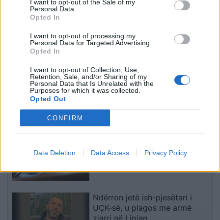
dimrit
SHBA në Shqipëri
I want to opt-out of the Sale of my
Personal Data.
Opted In
I want to opt-out of processing my
Personal Data for Targeted Advertising.
Opted In
I want to opt-out of Collection, Use,
Vrasja e britanikes në
Zjarret në vendin tonë, 5
Retention, Sale, and/or Sharing of my
Athinë, 27-vjeçari mohon
vatra janë aktive!
Personal Data that Is Unrelated with the
Purposes for which it was collected.
krimin dhe zbulon kush e
Evakuohen 4 familje në
Opted Out
ndihmoi me trupin
Mallakastër! Ja si
paraqitet situata në zonat
të fundit
CONFIRM
e tjera
Hetimi për transparencën gjatë
Covid-19, nënkomisioni i
Data Deletion
Data Access
Privacy Policy
Senatit siguron kopjen e
telefonit zyrtar të Fauci-t
Ndërron jetë ish-pjesëtari i
UÇK-së, u plagos me armë
zjarri në Lipjan