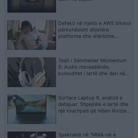
Defekti në rrjetin e AWS bllokoi
përkohësisht dhjetëra
platforma dhe shërbime
digjitale
Testi i Sennheiser Momentum
5: Audio mbresëlënës,
komoditet i lartë dhe deri në
57 orë autonomi
Surface Laptop 8, analizë e
detajuar: Shpejtësi e lartë dhe
një touchpad që ndjen lëvizjen
e gishtave
Spektakël në “MMA-në e