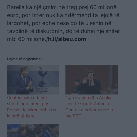
Barella ka një çmim në treg prej 60 milionë
euro, por Inter nuk ka ndërmend ta lejojë të
largohet, por edhe nëse do të uleshin në
tavolinë të diskutonin, do të duhej një shifër
mbi 60 milionë./
h.ll/albeu.com
Lajme të ngjashme:
Contes nuk i ndahet
Nga Franca dhe Anglia
shpirti nga Interi, pas
janë të sigurt, Antonio
Perisic dëshiron edhe dy
Conte ka arritur akordin
lojtarë të tjerë
me PSG