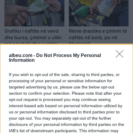
Grafiku i naftës në vend
Rënie drastike e çmimit të
dhe bursa, çmimet u ulën
naftës në botë, po në
më ngadalë dhe u rritën
Shqipëri?
më shpejt, edhe pas
07:43 / 12/07/2022
10:39 / 22/06/2022
schedule
schedule
albeu.com -
Do Not Process My Personal
ndërhyrjes së Bordit
Information
If you wish to opt-out of the sale, sharing to third parties, or
processing of your personal or sensitive information for
targeted advertising by us, please use the below opt-out
section to confirm your selection. Please note that after your
opt-out request is processed you may continue seeing
Sot do të ndryshohen
Ndryshon çmimi i
interest-based ads based on personal information utilized by
us or personal information disclosed to third parties prior to
çmimet e karburanteve në
karburanteve, kush rritet
your opt-out. You may separately opt-out of the further
Maqedoninë e Veriut
e kush ulet
disclosure of your personal information by third parties on the
16:42 / 01/06/2022
09:14 / 15/05/2022
schedule
schedule
IAB’s list of downstream participants. This information may