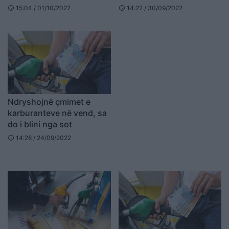
Maqedoninë e Veriut
15:04 / 01/10/2022
14:22 / 30/09/2022
schedule
schedule
Ndryshojnë çmimet e
karburanteve në vend, sa
do i blini nga sot
14:28 / 24/09/2022
schedule