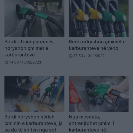
Bordi i Transparencës
Bordi ndryshon çmimet e
ndryshon çmimet e
karburanteve në vend
karburanteve
17:33 / 12/11/2022
schedule
14:06 / 18/02/2023
schedule
Bordi ndryshon sërish
Nga mesnata,
çmimin e karburanteve, ja
shtrenjtohet çmimi i
sa do të shiten nga sot
karburanteve në