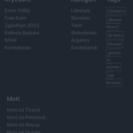
Erion Veliaj
Lifestyle
Edi Rama
Free Esim
Showbiz
Albania
Zgjedhjet 2025
Tech
News
Belinda Balluku
Shëndetësi
Ilir Meta
SPAK
Argetim
Piranjat
Kombëtarja
Enciklopedi
gazeta,
tv,
portale
Sali
Berisha
Moti
Moti në Tiranë
Moti në Prishtinë
Moti në Shkup
Moti në Durrës