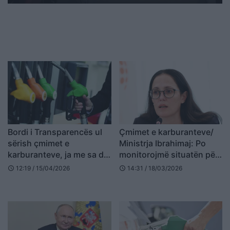
Bordi i Transparencës ul
Çmimet e karburanteve/
sërish çmimet e
Ministrja Ibrahimaj: Po
karburanteve, ja me sa do
monitorojmë situatën për
blihen nafta dhe benzina
abuzimet, s’jemi në
12:19 / 15/04/2026
14:31 / 18/03/2026
schedule
schedule
kushtet për të ngritur
Bordin