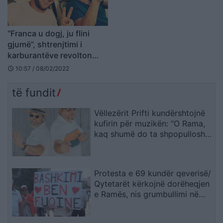
“Franca u dogj, ju flini
gjumë”, shtrenjtimi i
karburantëve revolton
Stresin: Çohuni
10:57 / 08/02/2022
schedule
protestoni (FOTO LAJM)
të fundit
Vëllezërit Prifti kundërshtojnë
kufirin për muzikën: “O Rama,
kaq shumë do ta shpopullosh
vendin? Keq e më keq!”
Protesta e 69 kundër qeverisë/
Qytetarët kërkojnë dorëheqjen
e Ramës, nis grumbullimi në
sheshin “Skënderbej”: Fuqia
qëndron te bashkimi