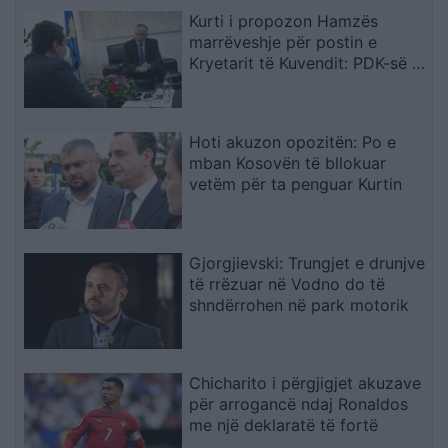
Kurti i propozon Hamzës
marrëveshje për postin e
Kryetarit të Kuvendit: PDK-së i
ofrohet një nga tri pozitat e
larta shtetërore
Hoti akuzon opozitën: Po e
mban Kosovën të bllokuar
vetëm për ta penguar Kurtin
Gjorgjievski: Trungjet e drunjve
të rrëzuar në Vodno do të
shndërrohen në park motorik
Chicharito i përgjigjet akuzave
për arrogancë ndaj Ronaldos
me një deklaratë të fortë