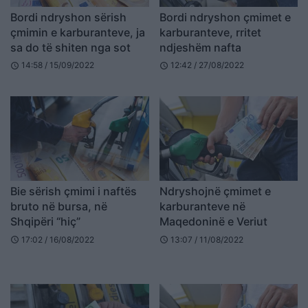
Bordi ndryshon sërish
Bordi ndryshon çmimet e
çmimin e karburanteve, ja
karburanteve, rritet
sa do të shiten nga sot
ndjeshëm nafta
14:58 / 15/09/2022
12:42 / 27/08/2022
schedule
schedule
Bie sërish çmimi i naftës
Ndryshojnë çmimet e
bruto në bursa, në
karburanteve në
Shqipëri “hiç”
Maqedoninë e Veriut
17:02 / 16/08/2022
13:07 / 11/08/2022
schedule
schedule