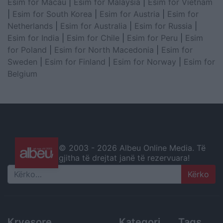
Esim for Macau
|
Esim for Malaysia
|
Esim for Vietnam
|
Esim for South Korea
|
Esim for Austria
|
Esim for
Netherlands
|
Esim for Australia
|
Esim for Russia
|
Esim for India
|
Esim for Chile
|
Esim for Peru
|
Esim
for Poland
|
Esim for North Macedonia
|
Esim for
Sweden
|
Esim for Finland
|
Esim for Norway
|
Esim for
Belgium
© 2003 -
2026 Albeu Online Media. Të
gjitha të drejtat janë të rezervuara!
Search
Kryesore
Kategori
Tags