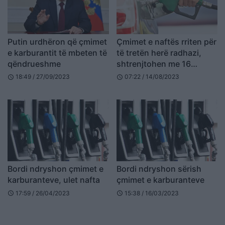
Putin urdhëron që çmimet
Çmimet e naftës rriten për
e karburantit të mbeten të
të tretën herë radhazi,
qëndrueshme
shtrenjtohen me 16
lekë/litër brenda një muaji
18:49 / 27/09/2023
07:22 / 14/08/2023
schedule
schedule
Bordi ndryshon çmimet e
Bordi ndryshon sërish
karburanteve, ulet nafta
çmimet e karburanteve
17:59 / 26/04/2023
15:38 / 16/03/2023
schedule
schedule