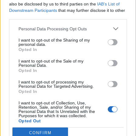
also be disclosed by us to third parties on the
IAB’s List of
Downstream Participants
that may further disclose it to other
third parties.
Personal Data Processing Opt Outs
I want to opt-out of the Sharing of my
personal data.
Bordi merr vendim: Këto
Çmimet e larta ushtrojnë
Opted In
janë çmimet e reja të
presion mbi konsumin e
I want to opt-out of the Sale of my
karburanteve në Shqipëri
karburantit, importet ulen
Personal Data.
me 16% në mars, rriten
Opted In
11:39 / 07/05/2022
07:26 / 03/05/2022
schedule
schedule
për 3 mujorin
I want to opt-out of processing my
Personal Data for Targeted Advertising.
Opted In
I want to opt-out of Collection, Use,
Retention, Sale, and/or Sharing of my
Personal Data that Is Unrelated with the
Purposes for which it was collected.
Opted Out
E FUNDIT/ Bordi merr
Çmimi i naftës “nuk
CONFIRM