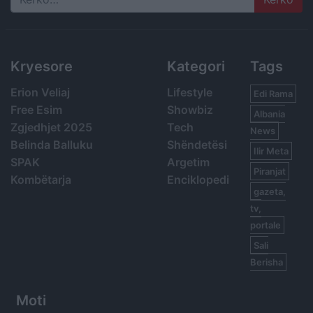
Search
Kryesore
Kategori
Tags
Erion Veliaj
Lifestyle
Edi Rama
Free Esim
Showbiz
Albania
Zgjedhjet 2025
Tech
News
Belinda Balluku
Shëndetësi
Ilir Meta
SPAK
Argetim
Piranjat
Kombëtarja
Enciklopedi
gazeta,
tv,
portale
Sali
Berisha
Moti