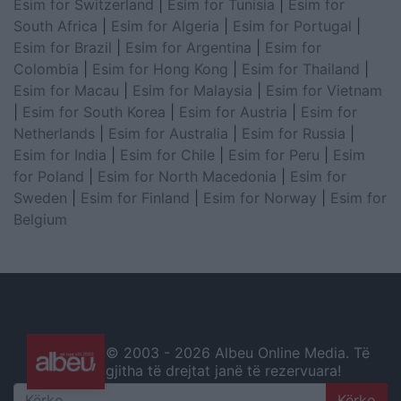
Esim for Switzerland
|
Esim for Tunisia
|
Esim for
South Africa
|
Esim for Algeria
|
Esim for Portugal
|
Esim for Brazil
|
Esim for Argentina
|
Esim for
Colombia
|
Esim for Hong Kong
|
Esim for Thailand
|
Esim for Macau
|
Esim for Malaysia
|
Esim for Vietnam
|
Esim for South Korea
|
Esim for Austria
|
Esim for
Netherlands
|
Esim for Australia
|
Esim for Russia
|
Esim for India
|
Esim for Chile
|
Esim for Peru
|
Esim
for Poland
|
Esim for North Macedonia
|
Esim for
Sweden
|
Esim for Finland
|
Esim for Norway
|
Esim for
Belgium
© 2003 -
2026 Albeu Online Media. Të
gjitha të drejtat janë të rezervuara!