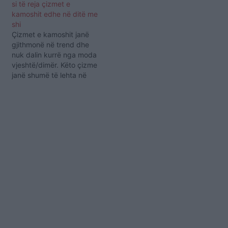
si të reja çizmet e
kamoshit edhe në ditë me
shi
Çizmet e kamoshit janë
gjithmonë në trend dhe
nuk dalin kurrë nga moda
vjeshtë/dimër. Këto çizme
janë shumë të lehta në
kombinim dhe të ngrohta
kur temperaturat ulen,
mirëpo kanë vetëm një
problem. Në momentin që
lagen apo bëhen me baltë
(gjë që nuk mungon në
rrugët e Tiranës) ato…