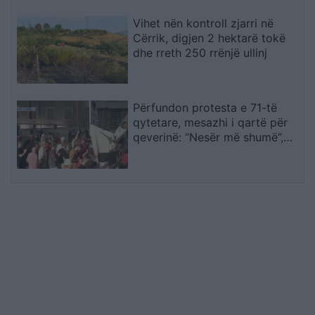
Vihet nën kontroll zjarri në
Cërrik, digjen 2 hektarë tokë
dhe rreth 250 rrënjë ullinj
Përfundon protesta e 71-të
qytetare, mesazhi i qartë për
qeverinë: “Nesër më shumë”,
kërkohet largimi i Ramës