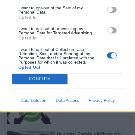
bosi i dyshuar i kartelit
arrestohen dy
përballet me akuza për
adoleshentë
I want to opt-out of the Sale of my
Personal Data.
krim të organizuar
Opted In
I want to opt-out of processing my
Personal Data for Targeted Advertising.
Opted In
I want to opt-out of Collection, Use,
Retention, Sale, and/or Sharing of my
Remzie Osmani
Shqiptari i diasporës në
Personal Data that Is Unrelated with the
Purposes for which it was collected.
emocionon me dedikimin
Belgjikë proteston kundër
Opted Out
për mbesën Ema: Jeta ime
Ramës: Të dorëhiqet, të
rinjtë të drejtojnë
CONFIRM
Shqipërinë larg politikës
të fundit
së vjetër
WhatsApp teston mesazhet
Data Deletion
Data Access
Privacy Policy
tekstuale që fshihen sapo
lexohen
Buzhala: Serbia përfiton mbi