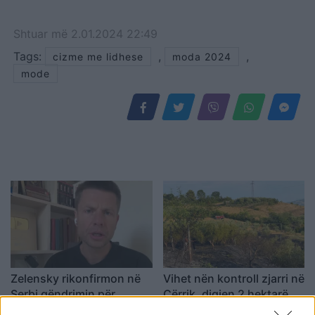
Shtuar
më
2.01.2024 22:49
Tags:
,
,
cizme me lidhese
moda 2024
mode
Zelensky rikonfirmon në
Vihet nën kontroll zjarri në
Serbi qëndrimin për
Cërrik, digjen 2 hektarë
Kosovën, deputeti
tokë dhe rreth 250 rrënjë