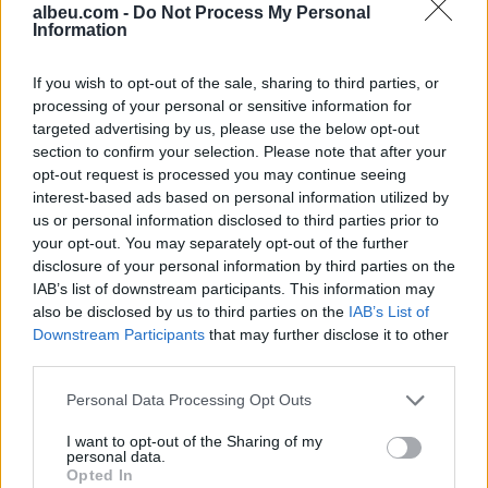
albeu.com -
Do Not Process My Personal
ukrainas: Gabim
ullinj
Information
diplomatik, Ukraina duhet
ta njohë
If you wish to opt-out of the sale, sharing to third parties, or
processing of your personal or sensitive information for
targeted advertising by us, please use the below opt-out
section to confirm your selection. Please note that after your
opt-out request is processed you may continue seeing
Përfundon protesta e 71-
Trump për Iranin: Po
interest-based ads based on personal information utilized by
të qytetare, mesazhi i
zhvillojmë negociata të
us or personal information disclosed to third parties prior to
qartë për qeverinë: “Nesër
kufizuara, Teherani
your opt-out. You may separately opt-out of the further
më shumë”, kërkohet
ndodhet në krizë të rëndë
disclosure of your personal information by third parties on the
largimi i Ramës
ekonomike
IAB’s list of downstream participants. This information may
also be disclosed by us to third parties on the
IAB’s List of
Downstream Participants
that may further disclose it to other
third parties.
Personal Data Processing Opt Outs
I want to opt-out of the Sharing of my
I arrestuar në Dubai dhe
Sulm i rëndë në Angli, 30-
personal data.
ekstraduar në Dublin,
vjeçari në gjendje kritike;
Opted In