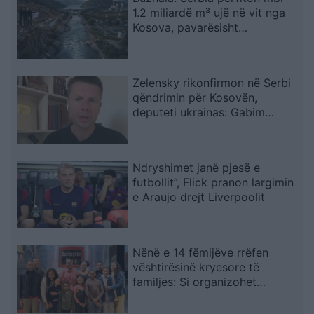
1.2 miliardë m³ ujë në vit nga
Kosova, pavarësisht
kërcënimeve për Ibërin
Zelensky rikonfirmon në Serbi
qëndrimin për Kosovën,
deputeti ukrainas: Gabim
diplomatik, Ukraina duhet ta
njohë
Ndryshimet janë pjesë e
futbollit”, Flick pranon largimin
e Araujo drejt Liverpoolit
Nënë e 14 fëmijëve rrëfen
vështirësinë kryesore të
familjes: Si organizohet
transporti