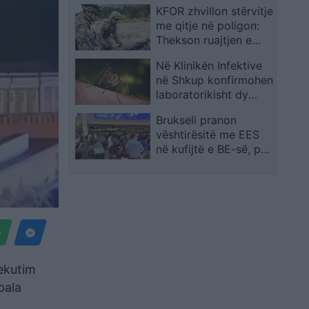
KFOR zhvillon stërvitje
me qitje në poligon:
Thekson ruajtjen e
gatishmërisë së lartë
Në Klinikën Infektive
për sigurinë në
në Shkup konfirmohen
Kosovë
laboratorikisht dy
raste me ethet e Nilit
Brukseli pranon
Perëndimor
vështirësitë me EES
në kufijtë e BE-së, por
përjashton pezullimin
e sistemit
ekutim
pala