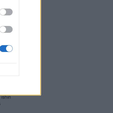
te një
paradës
që janë
ket se
lëzojë
m.
 ishin
s
.