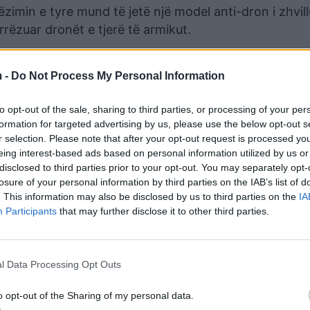
ëzimin e tyre mund të jetë një model anti-dron i zhvil
rëzuar dronët e tjerë të armikut.
ë videot ruse duket se kanë krahë të hollë dhe të
 referohen kinezit Mugin-5, i cili është efektiv por n
 -
Do Not Process My Personal Information
 e tij nuk i kalon 10,000 dollarë.
to opt-out of the sale, sharing to third parties, or processing of your per
të orë me një shpejtësi që kalon 100 kilometra në orë
formation for targeted advertising by us, please use the below opt-out s
r selection. Please note that after your opt-out request is processed y
 vijë të drejtë distanca që ndan kryeqytetin rus nga k
eing interest-based ads based on personal information utilized by us or
disclosed to third parties prior to your opt-out. You may separately opt-
losure of your personal information by third parties on the IAB’s list of
22 ka aftësi dhe performancë të ngjashme me atë kin
. This information may also be disclosed by us to third parties on the
IA
 moderne elektronike, ai mund të mbajë eksplozivë m
Participants
that may further disclose it to other third parties.
j 800 km.
 says after Russia accuses Ukraine of trying to strike 
l Data Processing Opt Outs
with two drones.
o opt-out of the Sharing of my personal data.
 villages and cities.”
https://t.co/H5XbnQq9vb