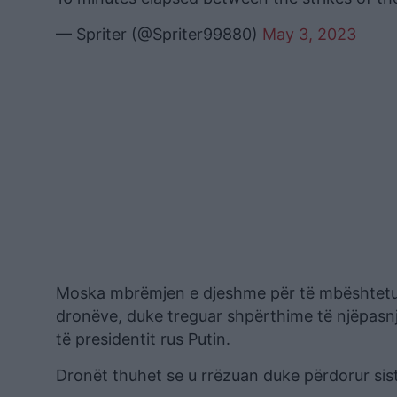
— Spriter (@Spriter99880)
May 3, 2023
Moska mbrëmjen e djeshme për të mbështetur p
dronëve, duke treguar shpërthime të njëpasn
të presidentit rus Putin.
Dronët thuhet se u rrëzuan duke përdorur si