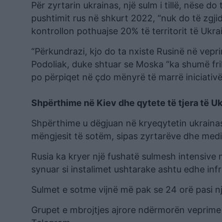
Për zyrtarin ukrainas, një sulm i tillë, nëse do të
pushtimit rus në shkurt 2022, “nuk do të zgj
kontrollon pothuajse 20% të territorit të Ukra
“Përkundrazi, kjo do ta nxiste Rusinë në vep
Podoliak, duke shtuar se Moska “ka shumë frikë
po përpiqet në çdo mënyrë të marrë iniciativën
Shpërthime në Kiev dhe qytete të tjera të U
Shpërthime u dëgjuan në kryeqytetin ukrainas 
mëngjesit të sotëm, sipas zyrtarëve dhe media
Rusia ka kryer një fushatë sulmesh intensive
synuar si instalimet ushtarake ashtu edhe infr
Sulmet e sotme vijnë më pak se 24 orë pasi n
Grupet e mbrojtjes ajrore ndërmorën veprime 