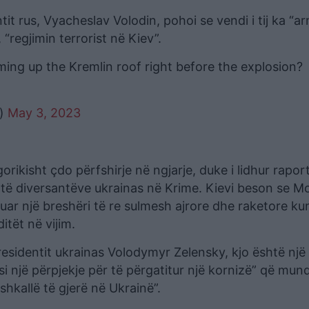
t rus, Vyacheslav Volodin, pohoi se vendi i tij ka “a
 “regjimin terrorist në Kiev”.
ng up the Kremlin roof right before the explosion?
n)
May 3, 2023
ikisht çdo përfshirje në ngjarje, duke i lidhur rapor
t të diversantëve ukrainas në Krime. Kievi beson se M
ikuar një breshëri të re sulmesh ajrore dhe raketore k
itët në vijim.
presidentit ukrainas Volodymyr Zelensky, kjo është një 
i një përpjekje për të përgatitur një kornizë” që mund
 shkallë të gjerë në Ukrainë”.