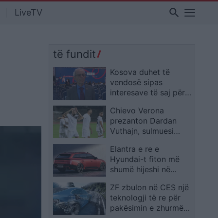
search
LiveTV
të fundit
Kosova duhet të
vendosë sipas
interesave të saj për
projektin e gazit
Chievo Verona
amerikan, thotë
prezanton Dardan
Serwer
Vuthajn, sulmuesi
shqiptar nis një tjetër
Elantra e re e
aventurë pas titullit
Hyundai-t fiton më
me Egnatian
shumë hijeshi në
interpretimin karavan
ZF zbulon në CES një
teknologji të re për
pakësimin e zhurmës
brenda automjetit