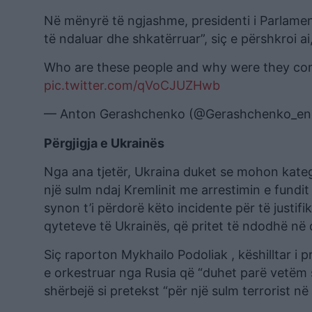
Në mënyrë të ngjashme, presidenti i Parlamenti
të ndaluar dhe shkatërruar”, siç e përshkroi ai,
Who are these people and why were they comi
pic.twitter.com/qVoCJUZHwb
— Anton Gerashchenko (@Gerashchenko_e
Përgjigja e Ukrainës
Nga ana tjetër, Ukraina duket se mohon kategor
një sulm ndaj Kremlinit me arrestimin e fundi
synon t’i përdorë këto incidente për të justif
qyteteve të Ukrainës, që pritet të ndodhë në d
Siç raporton Mykhailo Podoliak , këshilltar i 
e orkestruar nga Rusia që “duhet parë vetëm s
shërbejë si pretekst “për një sulm terrorist në