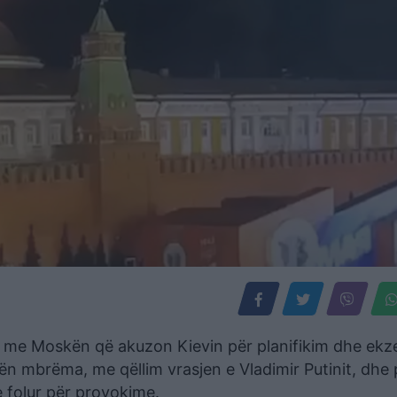
h, me Moskën që akuzon Kievin për planifikim dhe ekz
ën mbrëma, me qëllim vrasjen e Vladimir Putinit, dhe 
 folur për provokime.