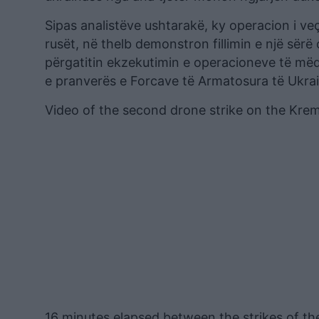
Sipas analistëve ushtarakë, ky operacion i veç
rusët, në thelb demonstron fillimin e një sër
përgatitin ekzekutimin e operacioneve të mëd
e pranverës e Forcave të Armatosura të Ukrai
Video of the second drone strike on the Krem
16 minutes elapsed between the strikes of t