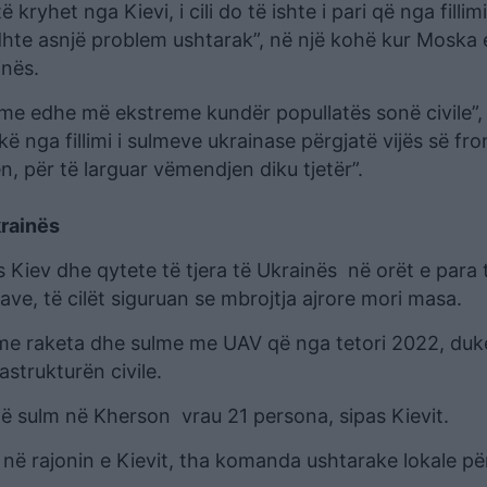
 kryhet nga Kievi, i cili do të ishte i pari që nga fillimi
idhte asnjë problem ushtarak”, në një kohë kur Moska
inës.
rime edhe më ekstreme kundër popullatës sonë civile”,
 nga fillimi i sulmeve ukrainase përgjatë vijës së fro
, për të larguar vëmendjen diku tjetër”.
krainës
Kiev dhe qytete të tjera të Ukrainës në orët e para 
ve, të cilët siguruan se mbrojtja ajrore mori masa.
 me raketa dhe sulme me UAV që nga tetori 2022, duk
astrukturën civile.
jë sulm në Kherson vrau 21 persona, sipas Kievit.
në rajonin e Kievit, tha komanda ushtarake lokale p