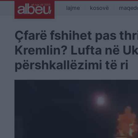
lajme
kosovë
maqed
Çfarë fshihet pas thr
Kremlin? Lufta në Uk
përshkallëzimi të ri