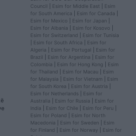
Council
|
Esim for Middle East
|
Esim
for South America
|
Esim for Canada
|
Esim for Mexico
|
Esim for Japan
|
Esim for Albania
|
Esim for Kosovo
|
Esim for Switzerland
|
Esim for Tunisia
|
Esim for South Africa
|
Esim for
Algeria
|
Esim for Portugal
|
Esim for
Brazil
|
Esim for Argentina
|
Esim for
Colombia
|
Esim for Hong Kong
|
Esim
for Thailand
|
Esim for Macau
|
Esim
for Malaysia
|
Esim for Vietnam
|
Esim
for South Korea
|
Esim for Austria
|
Esim for Netherlands
|
Esim for
të
Australia
|
Esim for Russia
|
Esim for
India
|
Esim for Chile
|
Esim for Peru
|
ve
Esim for Poland
|
Esim for North
Macedonia
|
Esim for Sweden
|
Esim
for Finland
|
Esim for Norway
|
Esim for