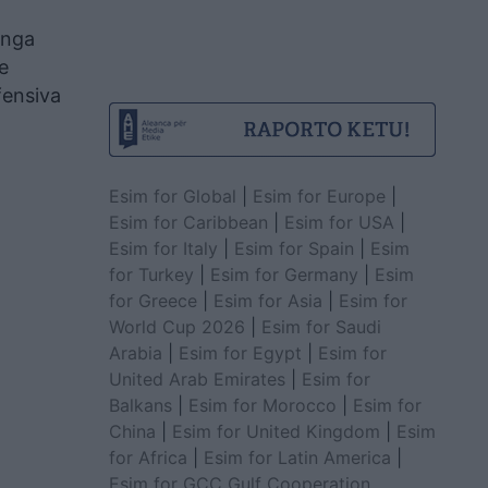
 nga
e
fensiva
Esim for Global
|
Esim for Europe
|
Esim for Caribbean
|
Esim for USA
|
Esim for Italy
|
Esim for Spain
|
Esim
for Turkey
|
Esim for Germany
|
Esim
for Greece
|
Esim for Asia
|
Esim for
World Cup 2026
|
Esim for Saudi
Arabia
|
Esim for Egypt
|
Esim for
United Arab Emirates
|
Esim for
Balkans
|
Esim for Morocco
|
Esim for
China
|
Esim for United Kingdom
|
Esim
for Africa
|
Esim for Latin America
|
Esim for GCC Gulf Cooperation