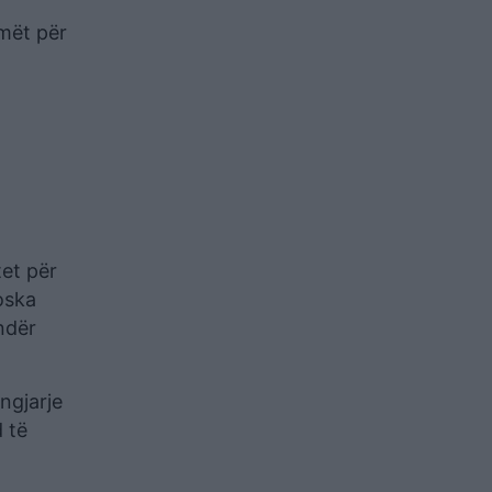
rmët për
tet për
oska
undër
ngjarje
 të