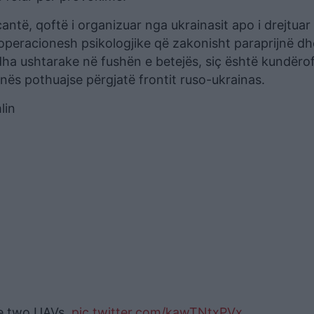
antë, qoftë i organizuar nga ukrainasit apo i drejtuar
ë operacionesh psikologjike që zakonisht paraprijnë dh
ha ushtarake në fushën e betejës, siç është kundëro
nës pothuajse përgjatë frontit ruso-ukrainas.
lin
he two UAVs.
pic.twitter.com/kawTNtxPVx