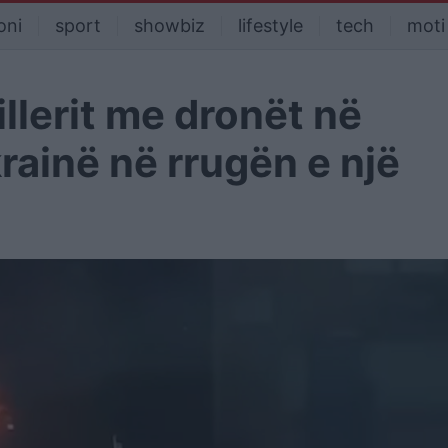
oni
sport
showbiz
lifestyle
tech
moti
illerit me dronët në
rainë në rrugën e një