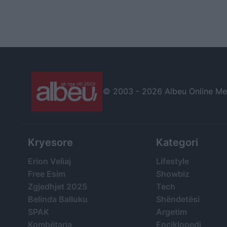
© 2003 -
2026 Albeu Online Medi
Kryesore
Kategori
Erion Veliaj
Lifestyle
Free Esim
Showbiz
Zgjedhjet 2025
Tech
Belinda Balluku
Shëndetësi
SPAK
Argetim
Kombëtarja
Enciklopedi