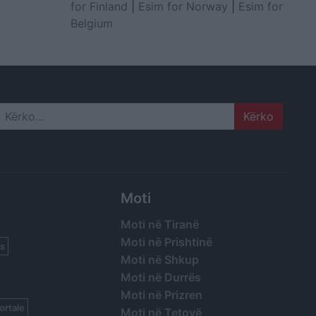
for Finland
|
Esim for Norway
|
Esim for
Belgium
Search
Moti
Moti në Tiranë
Moti në Prishtinë
s
Moti në Shkup
Moti në Durrës
Moti në Prizren
ortale
Moti në Tetovë