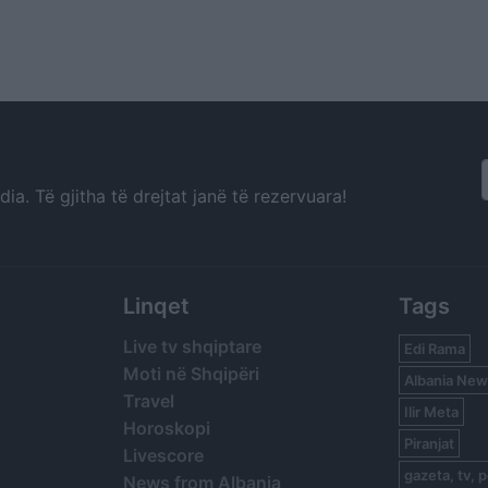
a. Të gjitha të drejtat janë të rezervuara!
Linqet
Tags
Live tv shqiptare
Edi Rama
Moti në Shqipëri
Albania New
Travel
Ilir Meta
Horoskopi
Piranjat
Livescore
gazeta, tv, p
News from Albania