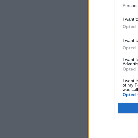
Persona
I want t
Opted 
I want t
Opted 
I want 
Advertis
Opted 
I want t
of my P
was col
Opted 