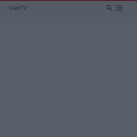
search
LiveTV