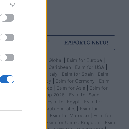
Esim for Global
|
Esim for Europe
|
Esim for Caribbean
|
Esim for USA
|
Esim for Italy
|
Esim for Spain
|
Esim
for Turkey
|
Esim for Germany
|
Esim
for Greece
|
Esim for Asia
|
Esim for
World Cup 2026
|
Esim for Saudi
Arabia
|
Esim for Egypt
|
Esim for
United Arab Emirates
|
Esim for
Balkans
|
Esim for Morocco
|
Esim for
China
|
Esim for United Kingdom
|
Esim