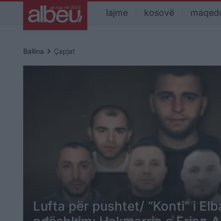
lajme
kosovë
maqed
keyboard_arrow_right
Ballina
Çapjat
Lufta për pushtet/ “Konti” i El