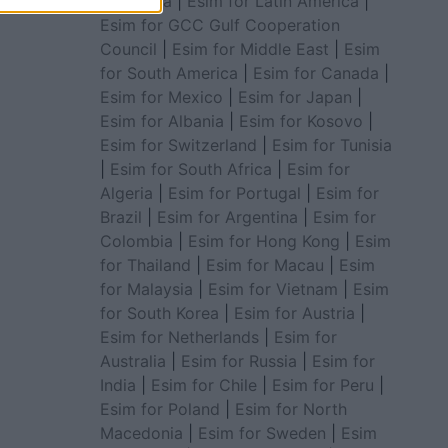
for Africa
|
Esim for Latin America
|
Esim for GCC Gulf Cooperation
Council
|
Esim for Middle East
|
Esim
for South America
|
Esim for Canada
|
Esim for Mexico
|
Esim for Japan
|
Esim for Albania
|
Esim for Kosovo
|
Esim for Switzerland
|
Esim for Tunisia
|
Esim for South Africa
|
Esim for
Algeria
|
Esim for Portugal
|
Esim for
Brazil
|
Esim for Argentina
|
Esim for
Colombia
|
Esim for Hong Kong
|
Esim
for Thailand
|
Esim for Macau
|
Esim
for Malaysia
|
Esim for Vietnam
|
Esim
for South Korea
|
Esim for Austria
|
Esim for Netherlands
|
Esim for
Australia
|
Esim for Russia
|
Esim for
India
|
Esim for Chile
|
Esim for Peru
|
Esim for Poland
|
Esim for North
Macedonia
|
Esim for Sweden
|
Esim