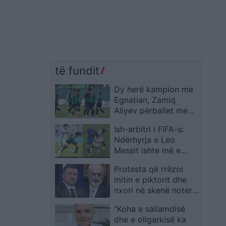
të fundit
Dy herë kampion me
Egnatian, Zamiq
Aliyev përballet me
krizë serioze në
Ish-arbitri i FIFA-s:
karrierë dhe mbetet i
Ndërhyrja e Leo
bllokuar në
Messit ishte më e
Azerbajxhan për
rëndë se ajo e
shkak të shërbimit
Protesta që rrëzoi
Balogun në Botërorin
ushtarak
mitin e piktorit dhe
2026
nxori në skenë noterin
e krimit
“Koha e sallamdisë
dhe e oligarkisë ka