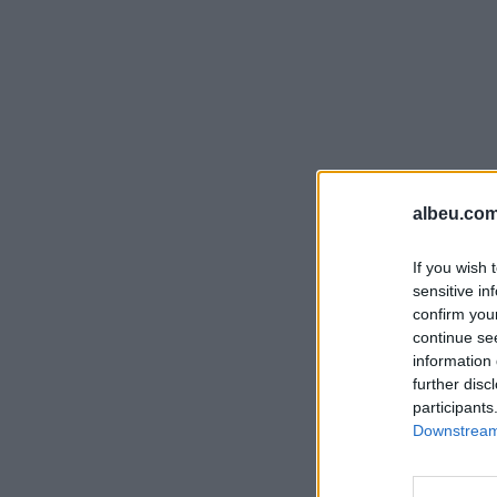
albeu.com
If you wish 
sensitive in
confirm you
continue se
information 
further disc
participants
Downstream 