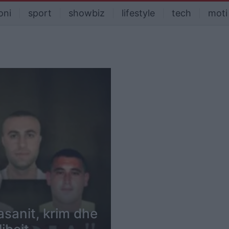
oni
sport
showbiz
lifestyle
tech
moti
basanit, krim dhe