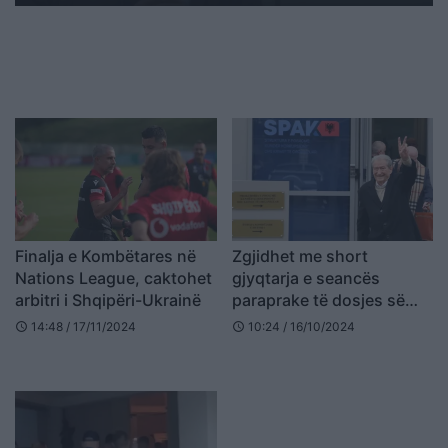
Finalja e Kombëtares në
Zgjidhet me short
Nations League, caktohet
gjyqtarja e seancës
arbitri i Shqipëri-Ukrainë
paraprake të dosjes së
Berishës (EMRI)
14:48 / 17/11/2024
10:24 / 16/10/2024
schedule
schedule