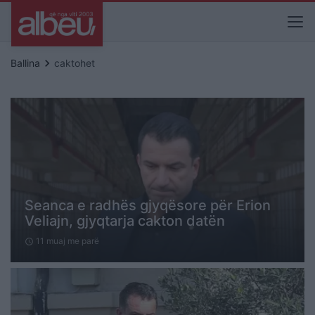
keyboard_arrow_right
Ballina
caktohet
Seanca e radhës gjyqësore për Erion
Veliajn, gjyqtarja cakton datën
11 muaj me parë
schedule