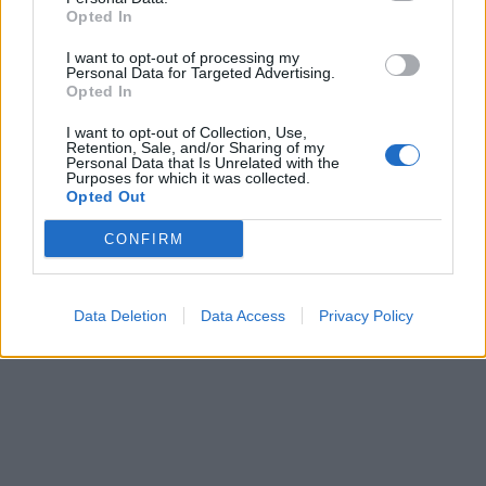
Specializuara të Kosovës për
Opted In
krime kundër njerëzimit pas
zbulimit të…
I want to opt-out of processing my
Personal Data for Targeted Advertising.
Dilema prindërore: Lejohet
Opted In
dera e mbyllur në dhomën e
fëmijëve? – Përgjigjet e
I want to opt-out of Collection, Use,
psikologëve
Retention, Sale, and/or Sharing of my
Personal Data that Is Unrelated with the
Purposes for which it was collected.
Opted Out
CONFIRM
Data Deletion
Data Access
Privacy Policy