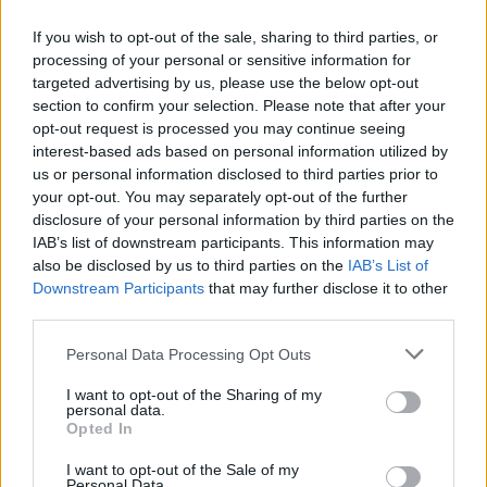
Profesori i Kembrixhit largohet
If you wish to opt-out of the sale, sharing to third parties, or
nga detyra pas akuzave për
processing of your personal or sensitive information for
plagjiaturë dhe pasaktësi
targeted advertising by us, please use the below opt-out
akademike
section to confirm your selection. Please note that after your
opt-out request is processed you may continue seeing
interest-based ads based on personal information utilized by
Sllovakia përballet me vapë
us or personal information disclosed to third parties prior to
ekstreme, termometri arrin
your opt-out. You may separately opt-out of the further
42.2 gradë Celsius
disclosure of your personal information by third parties on the
IAB’s list of downstream participants. This information may
also be disclosed by us to third parties on the
IAB’s List of
Downstream Participants
that may further disclose it to other
MPB: Brenda gjashtë orësh u
third parties.
sanksionuan 222 drejtues
motoçikletash
Personal Data Processing Opt Outs
I want to opt-out of the Sharing of my
personal data.
Opted In
Juristi i së drejtës penale
ndërkombëtare për “Bota sot”:
I want to opt-out of the Sale of my
A kanë kompetencë Dhomat e
Personal Data.