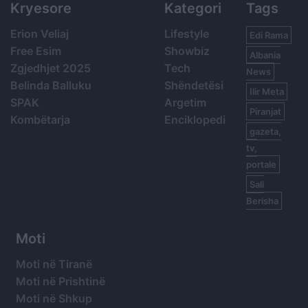
Kryesore
Kategori
Tags
Erion Veliaj
Lifestyle
Edi Rama
Free Esim
Showbiz
Albania
Zgjedhjet 2025
Tech
News
Belinda Balluku
Shëndetësi
Ilir Meta
SPAK
Argetim
Piranjat
Kombëtarja
Enciklopedi
gazeta,
tv,
portale
Sali
Berisha
Moti
Moti në Tiranë
Moti në Prishtinë
Moti në Shkup