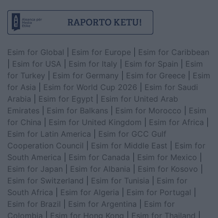
Esim for Global
|
Esim for Europe
|
Esim for Caribbean
|
Esim for USA
|
Esim for Italy
|
Esim for Spain
|
Esim
for Turkey
|
Esim for Germany
|
Esim for Greece
|
Esim
for Asia
|
Esim for World Cup 2026
|
Esim for Saudi
Arabia
|
Esim for Egypt
|
Esim for United Arab
Emirates
|
Esim for Balkans
|
Esim for Morocco
|
Esim
for China
|
Esim for United Kingdom
|
Esim for Africa
|
Esim for Latin America
|
Esim for GCC Gulf
Cooperation Council
|
Esim for Middle East
|
Esim for
South America
|
Esim for Canada
|
Esim for Mexico
|
Esim for Japan
|
Esim for Albania
|
Esim for Kosovo
|
Esim for Switzerland
|
Esim for Tunisia
|
Esim for
South Africa
|
Esim for Algeria
|
Esim for Portugal
|
Esim for Brazil
|
Esim for Argentina
|
Esim for
Colombia
|
Esim for Hong Kong
|
Esim for Thailand
|