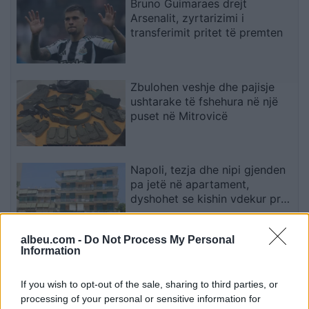
Bruno Guimaraes drejt
Arsenalit, zyrtarizimi i
transferimit pritet të premten
Zbulohen veshje dhe pajisje
ushtarake të fshehura në një
puset në Mitrovicë
Napoli, tezja dhe nipi gjenden
pa jetë në apartament,
dyshohet se kishin vdekur prej
disa ditësh
albeu.com -
Do Not Process My Personal
Information
Reforma territoriale, Bashkia
Cërrik hap konsultimin me
qytetarët, Doka: Vendimmarrja
If you wish to opt-out of the sale, sharing to third parties, or
të udhëhiqet nga nevojat e
processing of your personal or sensitive information for