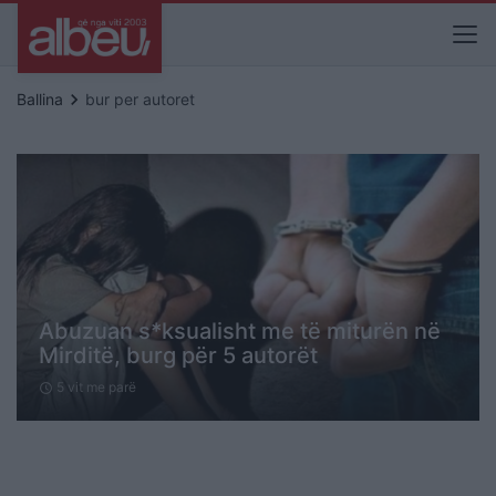
keyboard_arrow_right
Ballina
bur per autoret
Abuzuan s*ksualisht me të miturën në
Mirditë, burg për 5 autorët
5 vit me parë
schedule