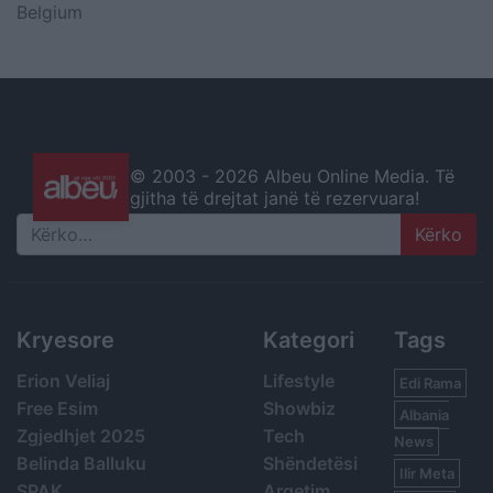
Belgium
© 2003 -
2026 Albeu Online Media. Të
gjitha të drejtat janë të rezervuara!
Search
Kryesore
Kategori
Tags
Erion Veliaj
Lifestyle
Edi Rama
Free Esim
Showbiz
Albania
Zgjedhjet 2025
Tech
News
Belinda Balluku
Shëndetësi
Ilir Meta
SPAK
Argetim