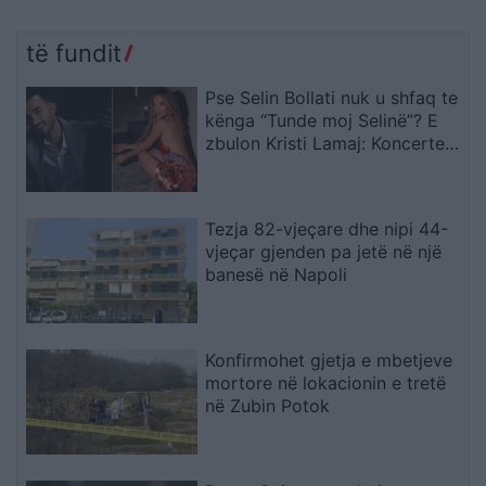
të fundit
Pse Selin Bollati nuk u shfaq te
kënga “Tunde moj Selinë”? E
zbulon Kristi Lamaj: Koncertet
e mia në Europë dhe
angazhimet e saj
Tezja 82-vjeçare dhe nipi 44-
vjeçar gjenden pa jetë në një
banesë në Napoli
Konfirmohet gjetja e mbetjeve
mortore në lokacionin e tretë
në Zubin Potok