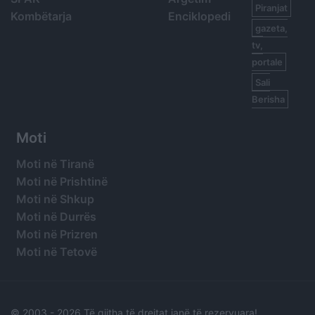
Piranjat
Kombëtarja
Enciklopedi
gazeta,
tv,
portale
Sali
Berisha
Moti
Moti në Tiranë
Moti në Prishtinë
Moti në Shkup
Moti në Durrës
Moti në Prizren
Moti në Tetovë
© 2003 -
2026 Të gjitha të drejtat janë të rezervuara!