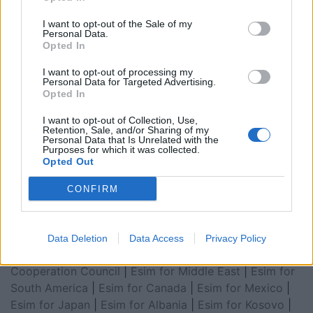
I want to opt-out of the Sale of my
Personal Data.
Opted In
I want to opt-out of processing my
Personal Data for Targeted Advertising.
Opted In
I want to opt-out of Collection, Use,
Retention, Sale, and/or Sharing of my
Esim for Global
|
Esim for Europe
|
Esim for Caribbean
Personal Data that Is Unrelated with the
Purposes for which it was collected.
|
Esim for USA
|
Esim for Italy
|
Esim for Spain
|
Esim
Opted Out
for Turkey
|
Esim for Germany
|
Esim for Greece
|
Esim
for Asia
|
Esim for World Cup 2026
|
Esim for Saudi
CONFIRM
Arabia
|
Esim for Egypt
|
Esim for United Arab
Emirates
|
Esim for Balkans
|
Esim for Morocco
|
Esim
for China
|
Esim for United Kingdom
|
Esim for Africa
|
Data Deletion
Data Access
Privacy Policy
Esim for Latin America
|
Esim for GCC Gulf
Cooperation Council
|
Esim for Middle East
|
Esim for
South America
|
Esim for Canada
|
Esim for Mexico
|
Esim for Japan
|
Esim for Albania
|
Esim for Kosovo
|