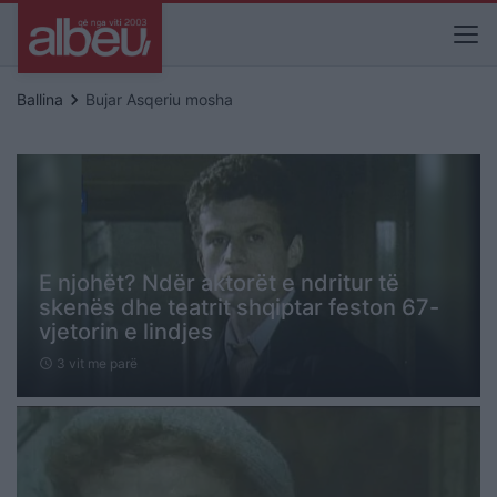
keyboard_arrow_right
Ballina
Bujar Asqeriu mosha
E njohët? Ndër aktorët e ndritur të
skenës dhe teatrit shqiptar feston 67-
vjetorin e lindjes
3 vit me parë
schedule