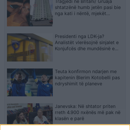
Tragjedi në Britani/ Gruaja
shtatzënë humb jetën pasi bie
nga kati i nëntë, mjekët
shpëtojnë foshnjën
Presidenti nga LDK-ja?
Analistët vlerësojnë sinjalet e
Konjufcës dhe mundësinë e
marrëveshjes me LVV-në
Teuta konfirmon ndarjen me
kapitenin Blerim Kotobelli pas
ndryshimit të planeve
Janevska: Në shtator priten
rreth 4.900 nxënës më pak në
klasën e parë