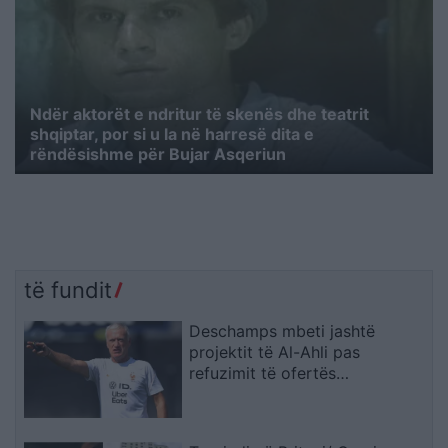
Ndër aktorët e ndritur të skenës dhe teatrit
shqiptar, por si u la në harresë dita e
rëndësishme për Bujar Asqeriun
të fundit
Deschamps mbeti jashtë
projektit të Al-Ahli pas
refuzimit të ofertës
multimilionëshe