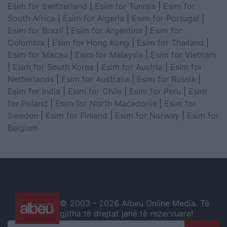
Esim for Switzerland
|
Esim for Tunisia
|
Esim for
South Africa
|
Esim for Algeria
|
Esim for Portugal
|
Esim for Brazil
|
Esim for Argentina
|
Esim for
Colombia
|
Esim for Hong Kong
|
Esim for Thailand
|
Esim for Macau
|
Esim for Malaysia
|
Esim for Vietnam
|
Esim for South Korea
|
Esim for Austria
|
Esim for
Netherlands
|
Esim for Australia
|
Esim for Russia
|
Esim for India
|
Esim for Chile
|
Esim for Peru
|
Esim
for Poland
|
Esim for North Macedonia
|
Esim for
Sweden
|
Esim for Finland
|
Esim for Norway
|
Esim for
Belgium
© 2003 -
2026 Albeu Online Media. Të
gjitha të drejtat janë të rezervuara!