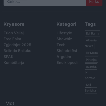
Search
Kryesore
Kategori
Tags
Erion Veliaj
Lifestyle
Edi Rama
Free Esim
Showbiz
Albania
Zgjedhjet 2025
Tech
News
Belinda Balluku
Shëndetësi
Ilir Meta
SPAK
Argetim
Piranjat
Kombëtarja
Enciklopedi
gazeta,
tv,
portale
Sali
Berisha
Moti