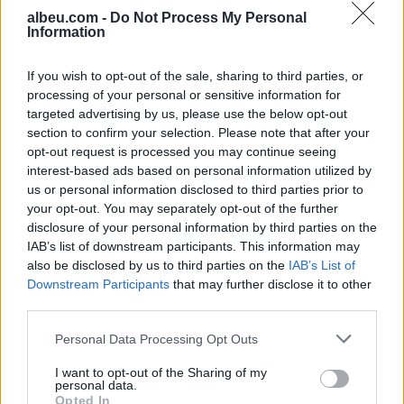
albeu.com -
Do Not Process My Personal
Information
Prokuroria serbe mbledh prova
pas ndalimit të një të dyshuari
për krime lufte në Kosovë
If you wish to opt-out of the sale, sharing to third parties, or
processing of your personal or sensitive information for
targeted advertising by us, please use the below opt-out
section to confirm your selection. Please note that after your
Misteri rreth takimit sekret
opt-out request is processed you may continue seeing
Pezeshkian-Khamenei në
interest-based ads based on personal information utilized by
Teheran! Ata ishin në një
us or personal information disclosed to third parties prior to
makinë me xhama të errët,
your opt-out. You may separately opt-out of the further
duke e dëgjuar njëri-tjetrin, por
disclosure of your personal information by third parties on the
pa e parë
IAB’s list of downstream participants. This information may
also be disclosed by us to third parties on the
IAB’s List of
Downstream Participants
that may further disclose it to other
third parties.
Personal Data Processing Opt Outs
I want to opt-out of the Sharing of my
personal data.
Opted In