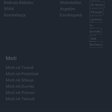
Belinda Balluku
Shëndetësi
Ilir Meta
SPAK
Argetim
Piranjat
Kombëtarja
Enciklopedi
gazeta,
tv,
portale
Sali
Berisha
Moti
Moti në Tiranë
Moti në Prishtinë
Moti në Shkup
Moti në Durrës
Moti në Prizren
Moti në Tetovë