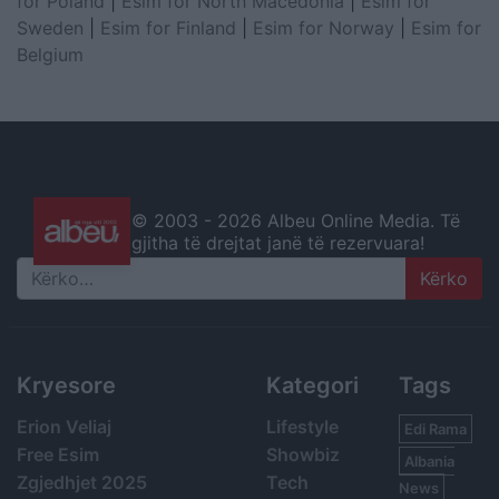
for Poland
|
Esim for North Macedonia
|
Esim for
Sweden
|
Esim for Finland
|
Esim for Norway
|
Esim for
Belgium
© 2003 -
2026 Albeu Online Media. Të
gjitha të drejtat janë të rezervuara!
Search
Kryesore
Kategori
Tags
Erion Veliaj
Lifestyle
Edi Rama
Free Esim
Showbiz
Albania
Zgjedhjet 2025
Tech
News