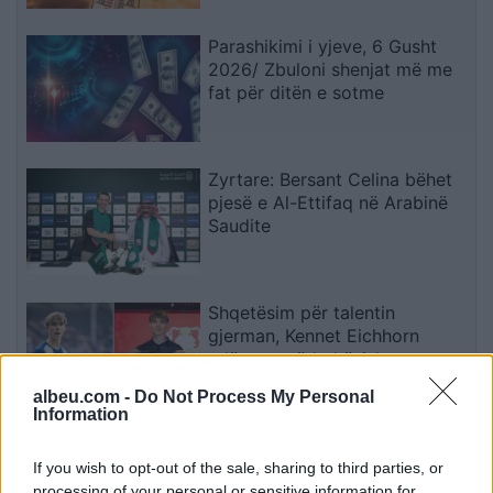
Parashikimi i yjeve, 6 Gusht
2026/ Zbuloni shenjat më me
fat për ditën e sotme
Zyrtare: Bersant Celina bëhet
pjesë e Al-Ettifaq në Arabinë
Saudite
Shqetësim për talentin
gjerman, Kennet Eichhorn
ndërpret përkohësisht
karrierën për arsye
albeu.com -
Do Not Process My Personal
shëndetësore
Information
Futbolli shqiptar humbet Besnik
Çotën, ish-kapiteni dhe ish-
If you wish to opt-out of the sale, sharing to third parties, or
trajneri i Sopotit ndahet nga
processing of your personal or sensitive information for