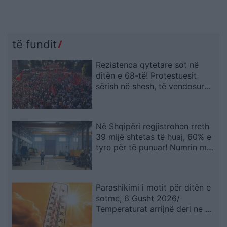
të fundit
Rezistenca qytetare sot në
ditën e 68-të! Protestuesit
sërish në shesh, të vendosur
deri në dorëheqjen e
kryeministrit Rama
Në Shqipëri regjistrohen rreth
39 mijë shtetas të huaj, 60% e
tyre për të punuar! Numrin më
të madhe të lejeve të qëndrimit
e kanë…
Parashikimi i motit për ditën e
sotme, 6 Gusht 2026/
Temperaturat arrijnë deri ne 38
gradë