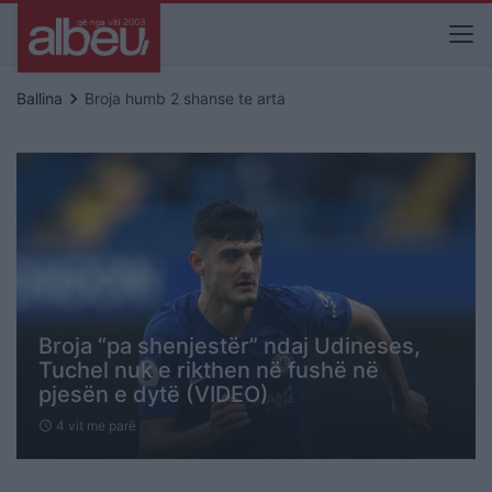
keyboard_arrow_right
Ballina
Broja humb 2 shanse te arta
Broja “pa shenjestër” ndaj Udineses,
Tuchel nuk e rikthen në fushë në
pjesën e dytë (VIDEO)
4 vit me parë
schedule