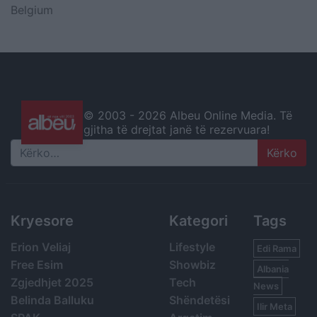
Belgium
© 2003 -
2026 Albeu Online Media. Të
gjitha të drejtat janë të rezervuara!
Search
Kryesore
Kategori
Tags
Erion Veliaj
Lifestyle
Edi Rama
Free Esim
Showbiz
Albania
Zgjedhjet 2025
Tech
News
Belinda Balluku
Shëndetësi
Ilir Meta