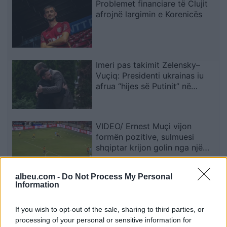
Problemet financiare të Clujit
afrojnë largimin e Korenicës
Imeri pas takimit Zelensky–
Vuçiq: Presidenti ukrainas iu
afrua “hijes së Putinit” në
Ballkan
VIDEO/ Ernest Muçi vijon
formën pozitive, sulmuesi
shqiptar krijon golin nga një
pozicion i vështirë
albeu.com -
Do Not Process My Personal
Information
Protestuesit vijojnë qëndresën,
pas fjalimeve nis marshimi në
Bulevard: “Nesër më shumë!”
If you wish to opt-out of the sale, sharing to third parties, or
processing of your personal or sensitive information for