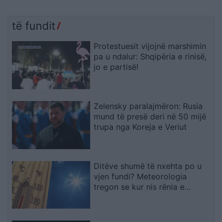
të fundit
Protestuesit vijojnë marshimin
pa u ndalur: Shqipëria e rinisë,
jo e partisë!
Zelensky paralajmëron: Rusia
mund të presë deri në 50 mijë
trupa nga Koreja e Veriut
Ditëve shumë të nxehta po u
vjen fundi? Meteorologia
tregon se kur nis rënia e
temperaturave