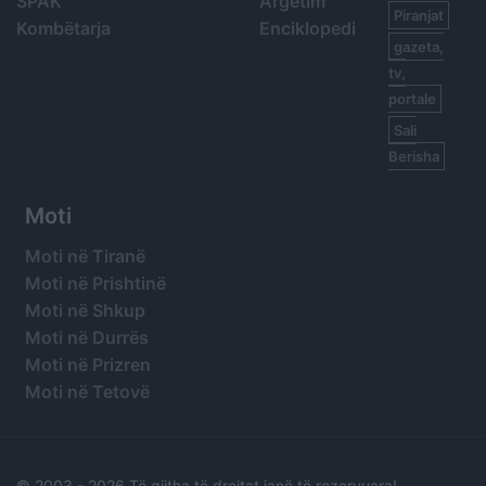
SPAK
Argetim
Piranjat
Kombëtarja
Enciklopedi
gazeta,
tv,
portale
Sali
Berisha
Moti
Moti në Tiranë
Moti në Prishtinë
Moti në Shkup
Moti në Durrës
Moti në Prizren
Moti në Tetovë
© 2003 -
2026 Të gjitha të drejtat janë të rezervuara!