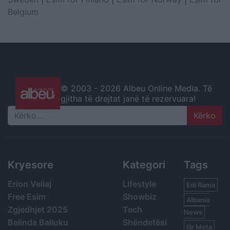
Belgium
© 2003 -
2026 Albeu Online Media. Të
gjitha të drejtat janë të rezervuara!
Search
Kryesore
Kategori
Tags
Erion Veliaj
Lifestyle
Edi Rama
Free Esim
Showbiz
Albania
Zgjedhjet 2025
Tech
News
Belinda Balluku
Shëndetësi
Ilir Meta