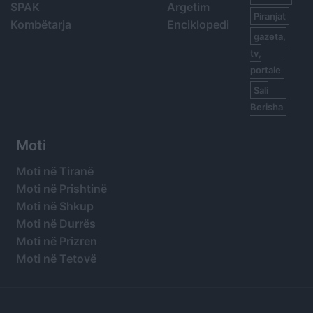
SPAK
Argetim
Piranjat
Kombëtarja
Enciklopedi
gazeta,
tv,
portale
Sali
Berisha
Moti
Moti në Tiranë
Moti në Prishtinë
Moti në Shkup
Moti në Durrës
Moti në Prizren
Moti në Tetovë