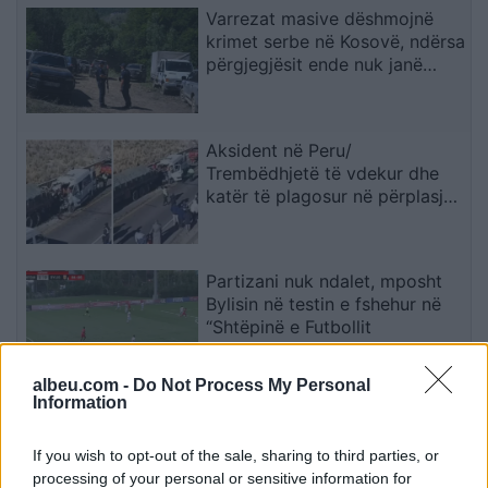
Varrezat masive dëshmojnë
krimet serbe në Kosovë, ndërsa
përgjegjësit ende nuk janë
përballur me drejtësinë
Aksident në Peru/
Trembëdhjetë të vdekur dhe
katër të plagosur në përplasjen
midis furgonit dhe kamionit
Partizani nuk ndalet, mposht
Bylisin në testin e fshehur në
“Shtëpinë e Futbollit
albeu.com -
Do Not Process My Personal
Information
Mbetjet mortore në Zubin
Potok rikthejnë plagët e luftës,
If you wish to opt-out of the sale, sharing to third parties, or
Fehlinger kërkon drejtësi dhe
processing of your personal or sensitive information for
trysni mbi Serbinë