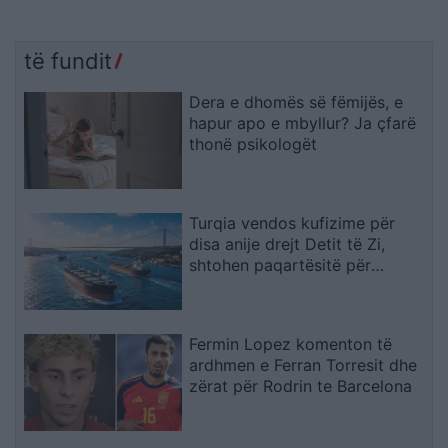
të fundit
Dera e dhomës së fëmijës, e
hapur apo e mbyllur? Ja çfarë
thonë psikologët
Turqia vendos kufizime për
disa anije drejt Detit të Zi,
shtohen paqartësitë për
tregtinë detare
Fermin Lopez komenton të
ardhmen e Ferran Torresit dhe
zërat për Rodrin te Barcelona