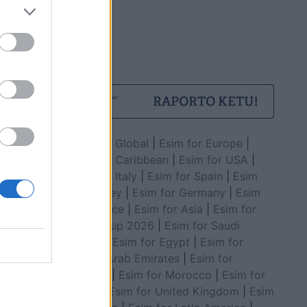
Esim for Global
|
Esim for Europe
|
Esim for Caribbean
|
Esim for USA
|
Esim for Italy
|
Esim for Spain
|
Esim
for Turkey
|
Esim for Germany
|
Esim
for Greece
|
Esim for Asia
|
Esim for
World Cup 2026
|
Esim for Saudi
Arabia
|
Esim for Egypt
|
Esim for
United Arab Emirates
|
Esim for
Balkans
|
Esim for Morocco
|
Esim for
China
|
Esim for United Kingdom
|
Esim