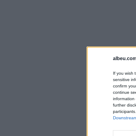
albeu.com
If you wish 
sensitive in
confirm you
continue se
information 
further disc
participants
Downstream 