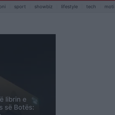
oni
sport
showbiz
lifestyle
tech
moti
 librin e
s së Botës: