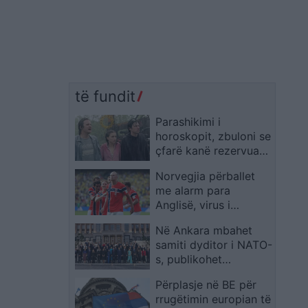
të fundit
Parashikimi i
horoskopit, zbuloni se
çfarë kanë rezervuar
yjet për ju sot
Norvegjia përballet
me alarm para
Anglisë, virus i
panjohur godet
Në Ankara mbahet
kombëtaren
samiti dyditor i NATO-
s, publikohet
fotografia familjare e
Përplasje në BE për
liderëve të vendeve
rrugëtimin europian të
anëtare