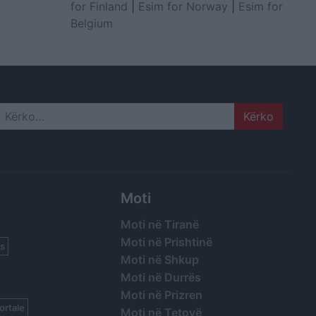
for Finland
|
Esim for Norway
|
Esim for
Belgium
Search
Moti
Moti në Tiranë
Moti në Prishtinë
s
Moti në Shkup
Moti në Durrës
Moti në Prizren
ortale
Moti në Tetovë