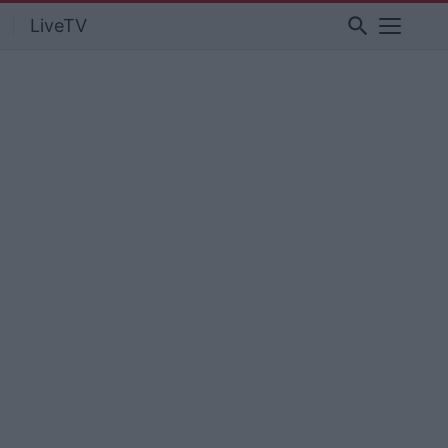
search
LiveTV