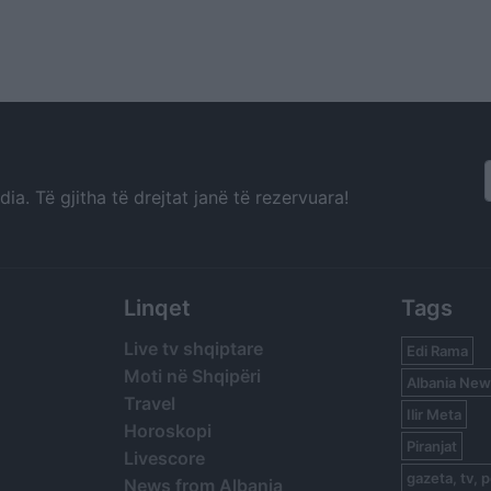
a. Të gjitha të drejtat janë të rezervuara!
Linqet
Tags
Live tv shqiptare
Edi Rama
Moti në Shqipëri
Albania New
Travel
Ilir Meta
Horoskopi
Piranjat
Livescore
gazeta, tv, p
News from Albania