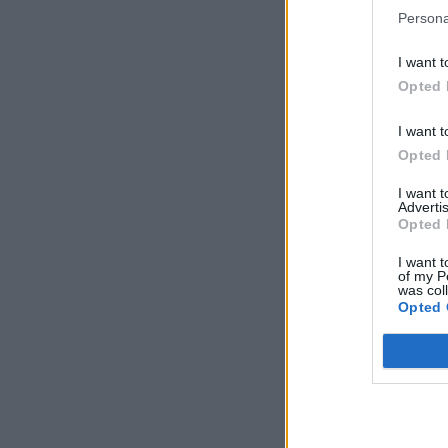
Persona
I want t
Opted 
I want t
Opted 
I want 
Advertis
Opted 
I want t
of my P
was col
Opted 