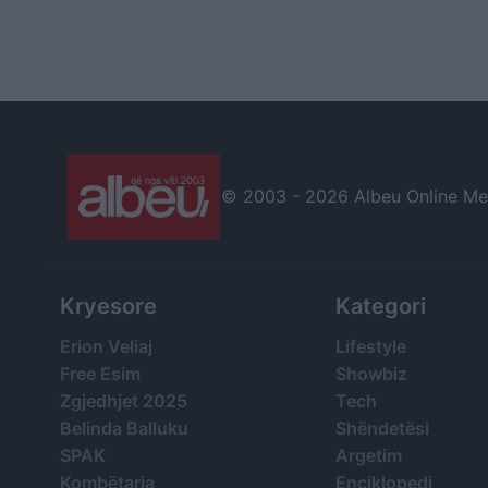
© 2003 -
2026 Albeu Online Medi
Kryesore
Kategori
Erion Veliaj
Lifestyle
Free Esim
Showbiz
Zgjedhjet 2025
Tech
Belinda Balluku
Shëndetësi
SPAK
Argetim
Kombëtarja
Enciklopedi