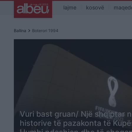
lajme
kosovë
maqed
keyboard_arrow_right
Ballina
Boterori 1994
Vuri bast gruan/ Një shqiptar në
historive të pazakonta të Kupë