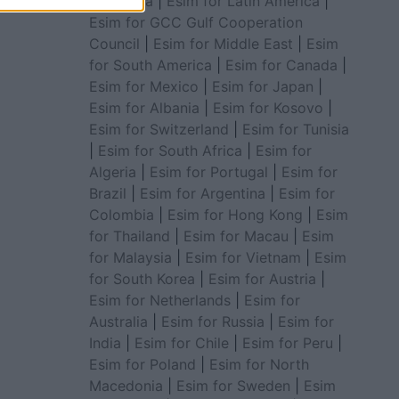
for Africa
|
Esim for Latin America
|
Esim for GCC Gulf Cooperation
Council
|
Esim for Middle East
|
Esim
for South America
|
Esim for Canada
|
Esim for Mexico
|
Esim for Japan
|
Esim for Albania
|
Esim for Kosovo
|
Esim for Switzerland
|
Esim for Tunisia
|
Esim for South Africa
|
Esim for
Algeria
|
Esim for Portugal
|
Esim for
Brazil
|
Esim for Argentina
|
Esim for
Colombia
|
Esim for Hong Kong
|
Esim
for Thailand
|
Esim for Macau
|
Esim
for Malaysia
|
Esim for Vietnam
|
Esim
for South Korea
|
Esim for Austria
|
Esim for Netherlands
|
Esim for
Australia
|
Esim for Russia
|
Esim for
India
|
Esim for Chile
|
Esim for Peru
|
Esim for Poland
|
Esim for North
Macedonia
|
Esim for Sweden
|
Esim