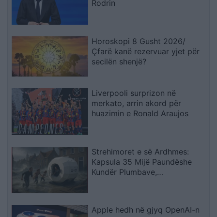
Rodrin
Horoskopi 8 Gusht 2026/
Çfarë kanë rezervuar yjet për
secilën shenjë?
Liverpooli surprizon në
merkato, arrin akord për
huazimin e Ronald Araujos
Strehimoret e së Ardhmes:
Kapsula 35 Mijë Paundëshe
Kundër Plumbave,
Shpërthimeve dhe Fatkeqësive
Natyrore
Apple hedh në gjyq OpenAI-n