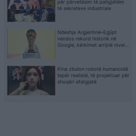
për përvetësim të paligjshëm
të sekreteve industriale
Ndeshja Argjentinë–Egjipt
vendos rekord historik në
Google, kërkimet arrijnë nivele
të papara
Kina zbulon robotë humanoidë
tepër realistë, të projektuar për
shoqëri afatgjatë