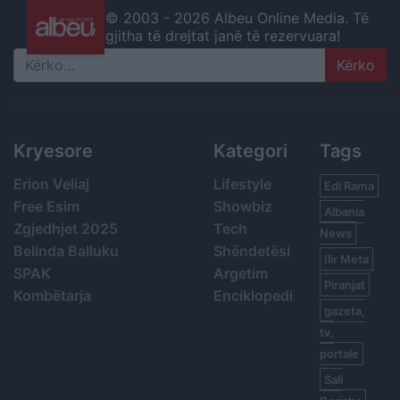
© 2003 -
2026 Albeu Online Media. Të
gjitha të drejtat janë të rezervuara!
Search
Kryesore
Kategori
Tags
Erion Veliaj
Lifestyle
Edi Rama
Free Esim
Showbiz
Albania
Zgjedhjet 2025
Tech
News
Belinda Balluku
Shëndetësi
Ilir Meta
SPAK
Argetim
Piranjat
Kombëtarja
Enciklopedi
gazeta,
tv,
portale
Sali