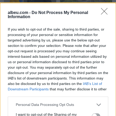
Kurti kundërshton
Gramsh, tre zjarre nën
albeu.com -
Do Not Process My Personal
kërkesat e LDK-së: Asnjë
kontroll pas ndërhyrjes në
Information
marrëveshje nuk mund të
terrene të vështira
zhbëjë vullnetin qytetar
If you wish to opt-out of the sale, sharing to third parties, or
processing of your personal or sensitive information for
targeted advertising by us, please use the below opt-out
section to confirm your selection. Please note that after your
opt-out request is processed you may continue seeing
interest-based ads based on personal information utilized by
us or personal information disclosed to third parties prior to
your opt-out. You may separately opt-out of the further
Koncerti i Kanye West
Dita e tetë e protestës në
disclosure of your personal information by third parties on the
shkakton përplasje me
Divjakë, banorët
IAB’s list of downstream participants. This information may
kalendarin e Champions
refuzojnë bashkimin me
also be disclosed by us to third parties on the
IAB’s List of
League në Kazakistan
Lushnjen
Downstream Participants
that may further disclose it to other
third parties.
Personal Data Processing Opt Outs
I want to opt-out of the Sharing of my