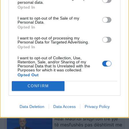
personal data.
Opted In
Flakët përfshijnë një
Dita e 69-të e protestës,
I want to opt-out of the Sale of my
banesë në Shkodër,
qytetarët marshojnë
Personal Data.
zjarrfikësit vënë situatën
nëpër Tiranë
Opted In
nën kontroll
I want to opt-out of processing my
Personal Data for Targeted Advertising.
Opted In
I want to opt-out of Collection, Use,
Retention, Sale, and/or Sharing of my
Personal Data that Is Unrelated with the
Purposes for which it was collected.
Opted Out
Kakavijë, kolona e
Gjykata ndaloi ndërtimin e
automjeteve shtrihet për
një salle vallëzimi në
CONFIRM
5 km në territorin grek
Shtëpinë e Bardhë,
reagon Trump: Do ta
çojmë çështjen në
të fundit
Data Deletion
Data Access
Privacy Policy
Gjykatën e Lartë
Real Madridi shqyrton tre yje
të mesfushës pas dështimit me