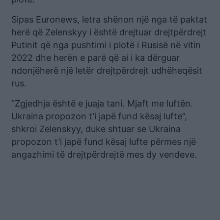
Sipas Euronews, letra shënon një nga të paktat
herë që Zelenskyy i është drejtuar drejtpërdrejt
Putinit që nga pushtimi i plotë i Rusisë në vitin
2022 dhe herën e parë që ai i ka dërguar
ndonjëherë një letër drejtpërdrejt udhëheqësit
rus.
“Zgjedhja është e juaja tani. Mjaft me luftën.
Ukraina propozon t’i japë fund kësaj lufte”,
shkroi Zelenskyy, duke shtuar se Ukraina
propozon t’i japë fund kësaj lufte përmes një
angazhimi të drejtpërdrejtë mes dy vendeve.