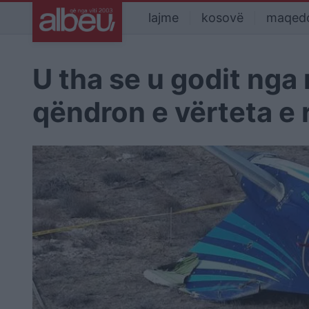
lajme
kosovë
maqed
U tha se u godit nga 
qëndron e vërteta e r