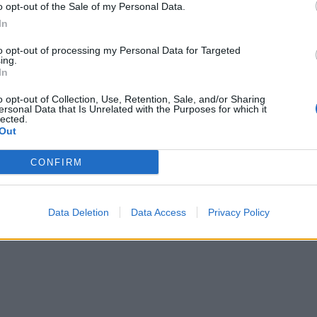
o opt-out of the Sale of my Personal Data.
In
to opt-out of processing my Personal Data for Targeted
ing.
In
o opt-out of Collection, Use, Retention, Sale, and/or Sharing
ersonal Data that Is Unrelated with the Purposes for which it
es strategjik rusë shfaqen
Rrëzohet avioni ushtarak MiG-31 n
lected.
Out
orvegjez
CONFIRM
Data Deletion
Data Access
Privacy Policy