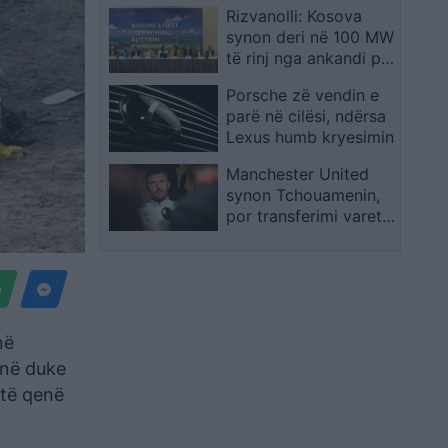
Rizvanolli: Kosova
Tiranë
synon deri në 100 MW
të rinj nga ankandi për
energjinë e erës
Porsche zë vendin e
parë në cilësi, ndërsa
Lexus humb kryesimin
Manchester United
synon Tchouamenin,
por transferimi varet
nga një kusht
vendimtar
në
anë duke
etë qenë