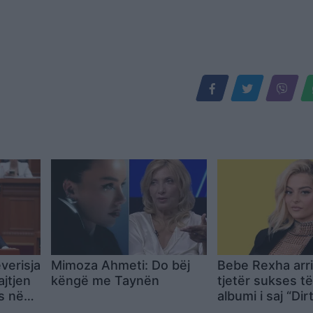
everisja
Mimoza Ahmeti: Do bëj
Bebe Rexha arri
ajtjen
këngë me Taynën
tjetër sukses t
s në
albumi i saj “Di
kryeson top-lis