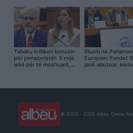
Karakaçit nga Brukseli
Tabaku kritikon bonusin
Blushi në Parlamen
për pensionistët: 5 mijë
Europian: Fondet 
lekë për të moshuarit,
janë abuzuar, kërk
360 milionë euro për
hetim dhe transpa
Milot–Balldrenin
nga BE
© 2003 -
2026 Albeu Online Medi