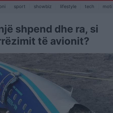
oni
sport
showbiz
lifestyle
tech
moti
një shpend dhe ra, si
rëzimit të avionit?