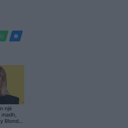
n një
ë madh,
rty Blonde”
tën e