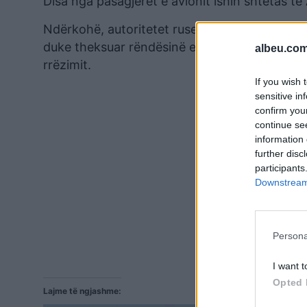
Disa nga pasagjerët e avionit ishin shtetas të
Ndërkohë, autoritetet ruse kanë kërkuar që he
duke theksuar rëndësinë e analizës së regjistru
albeu.com
rrëzimit.
If you wish 
sensitive in
confirm you
continue se
information 
further disc
participants
Downstream 
Persona
I want t
Opted 
Lajme të ngjashme: