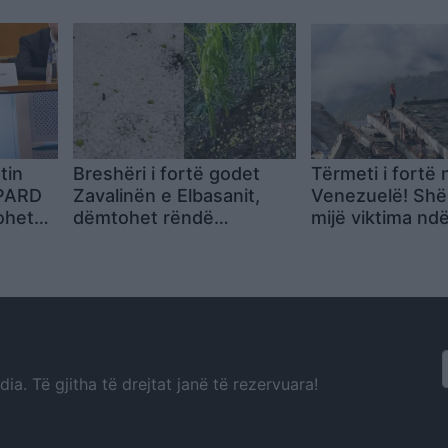
Billboard si alb
dëgjuar i zhanri
tin
Breshëri i fortë godet
Tërmeti i fortë 
IPARD
Zavalinën e Elbasanit,
Venezuelë! Sh
ohet
dëmtohet rëndë
mijë viktima nd
rencë
pemëtaria
shtohet rreziku 
përhapjes së e
(VIDEO)
a. Të gjitha të drejtat janë të rezervuara!