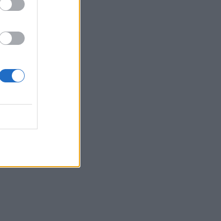
Belgium
ë Rusi