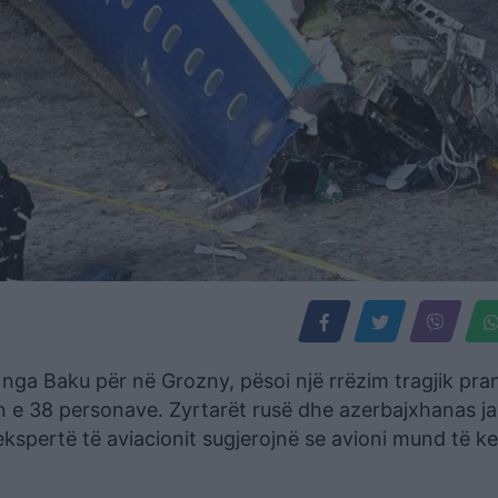
te nga Baku për në Grozny, pësoi një rrëzim tragjik pra
n e 38 personave. Zyrtarët rusë dhe azerbajxhanas j
 ekspertë të aviacionit sugjerojnë se avioni mund të k