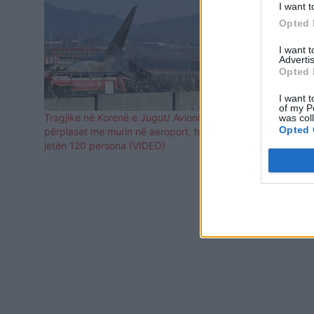
I want t
Opted 
I want 
Advertis
Opted 
I want t
of my P
Tragjike në Korenë e Jugut/ Avioni
Dy bombardu
was col
Opted 
përplaset me murin në aeroport, humbin
mbi detin n
jetën 120 persona (VIDEO)