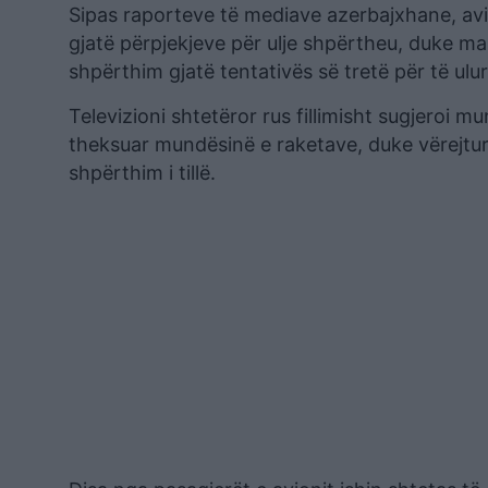
Sipas raporteve të mediave azerbajxhane, avio
gjatë përpjekjeve për ulje shpërtheu, duke mar
shpërthim gjatë tentativës së tretë për të ulur
Televizioni shtetëror rus fillimisht sugjeroi 
theksuar mundësinë e raketave, duke vërejtu
shpërthim i tillë.