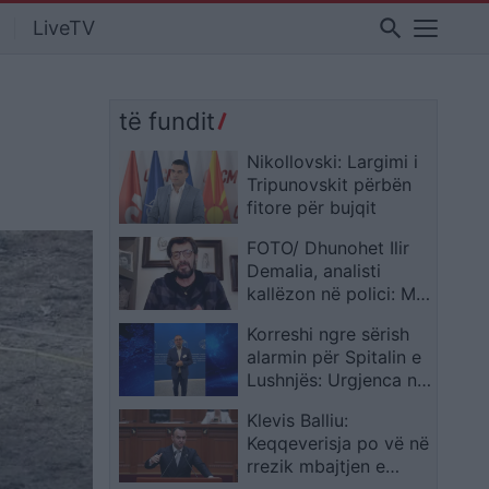
search
LiveTV
të fundit
Nikollovski: Largimi i
Tripunovskit përbën
fitore për bujqit
FOTO/ Dhunohet Ilir
Demalia, analisti
kallëzon në polici: Më
sulmuan dy persona…
Korreshi ngre sërish
alarmin për Spitalin e
Lushnjës: Urgjenca në
errësirë, mesazh
Klevis Balliu:
Karakaçit nga Brukseli
Keqqeverisja po vë në
rrezik mbajtjen e
Samitit të NATO-s në