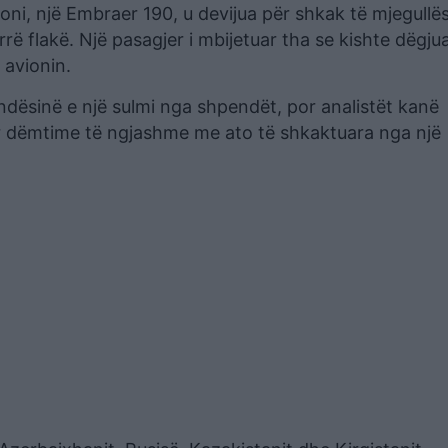
ni, një Embraer 190, u devijua për shkak të mjegullë
rë flakë. Një pasagjer i mbijetuar tha se kishte dëgjua
 avionin.
mundësinë e një sulmi nga shpendët, por analistët kanë
r dëmtime të ngjashme me ato të shkaktuara nga një