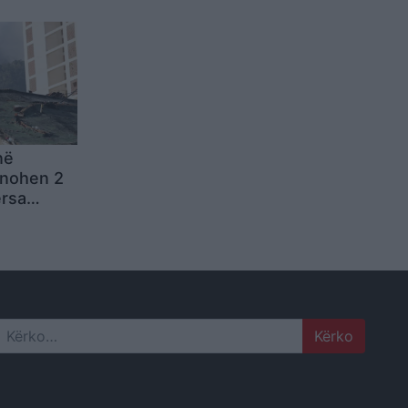
umi më i
t ‘dance’
në
ënohen 2
ërsa
i
pidemive
Search