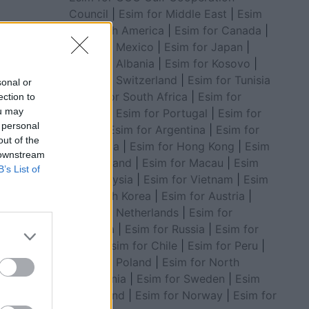
Council
|
Esim for Middle East
|
Esim
kohshme,
for South America
|
Esim for Canada
|
Esim for Mexico
|
Esim for Japan
|
pas
Esim for Albania
|
Esim for Kosovo
|
Esim for Switzerland
|
Esim for Tunisia
sonal or
|
Esim for South Africa
|
Esim for
ection to
ou may
Algeria
|
Esim for Portugal
|
Esim for
 personal
Brazil
|
Esim for Argentina
|
Esim for
out of the
Colombia
|
Esim for Hong Kong
|
Esim
 downstream
for Thailand
|
Esim for Macau
|
Esim
B’s List of
for Malaysia
|
Esim for Vietnam
|
Esim
for South Korea
|
Esim for Austria
|
Esim for Netherlands
|
Esim for
Australia
|
Esim for Russia
|
Esim for
India
|
Esim for Chile
|
Esim for Peru
|
Esim for Poland
|
Esim for North
Macedonia
|
Esim for Sweden
|
Esim
for Finland
|
Esim for Norway
|
Esim for