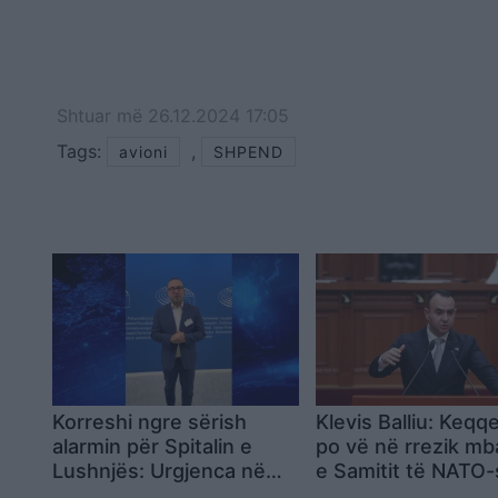
Shtuar
më
26.12.2024 17:05
Tags:
,
avioni
SHPEND
Korreshi ngre sërish
Klevis Balliu: Keqq
alarmin për Spitalin e
po vë në rrezik mb
Lushnjës: Urgjenca në
e Samitit të NATO-
errësirë, mesazh
Tiranë