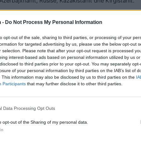
 Azerbajxhanit, Rusisë, Kazakistanit dhe Kirgistanit.
timi të vijojë para se të nxirren përfundime të para
esve të të dhënave të fluturimit, të cilët janë gjetur 
 -
Do Not Process My Personal Information
to opt-out of the sale, sharing to third parties, or processing of your per
formation for targeted advertising by us, please use the below opt-out s
r selection. Please note that after your opt-out request is processed y
eing interest-based ads based on personal information utilized by us or
disclosed to third parties prior to your opt-out. You may separately opt-
losure of your personal information by third parties on the IAB’s list of
. This information may also be disclosed by us to third parties on the
IA
Participants
that may further disclose it to other third parties.
l Data Processing Opt Outs
o opt-out of the Sharing of my personal data.
In