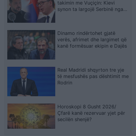
takimin me Vuçiçin: Kievi
synon ta largojë Serbinë nga
kampi rus
Dinamo rindërtohet gjatë
verës, afrimet dhe largimet që
kanë formësuar ekipin e Dajës
Real Madridi shqyrton tre yje
të mesfushës pas dështimit me
Rodrin
Horoskopi 8 Gusht 2026/
Çfarë kanë rezervuar yjet për
secilën shenjë?