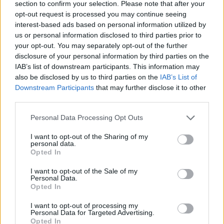
section to confirm your selection. Please note that after your
opt-out request is processed you may continue seeing
interest-based ads based on personal information utilized by
us or personal information disclosed to third parties prior to
your opt-out. You may separately opt-out of the further
disclosure of your personal information by third parties on the
IAB’s list of downstream participants. This information may
Turisti i huaj kërkohet nga
SHBA planifikon paketë
also be disclosed by us to third parties on the
IAB’s List of
policia greke pas
prej 1 miliard dollarësh për
Downstream Participants
that may further disclose it to other
propozimit për të miturën
Kolumbinë pas zgjedhjes
third parties.
10-vjeçare në Kretë
së Abelardo de la
Esprielës
Personal Data Processing Opt Outs
I want to opt-out of the Sharing of my
personal data.
Opted In
I want to opt-out of the Sale of my
Personal Data.
Opted In
Zelensky në Beograd për
Video/ Kamioni e përplas
takimin me Vuçiçin: Kievi
dhe e tërheq zvarrë 12-
I want to opt-out of processing my
synon ta largojë Serbinë
vjeçarin që po kthehej nga
Personal Data for Targeted Advertising.
nga kampi rus
shkolla, i mituri shpëton
Opted In