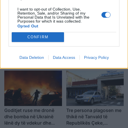
mrekullisht
I want to opt-out of Collection, Use,
Retention, Sale, and/or Sharing of my
Personal Data that Is Unrelated with the
Purposes for which it was collected.
Opted Out
CONFIRM
SHBA: Bisedimet Oman-
Përplasje për emigrantët
Iran po avancojnë,
në Ceuta, Spanja rikthen
marrëveshja për lundrimin
kontrollet kufitare ndaj
Data Deletion
Data Access
Privacy Policy
në Hormuz pritet së
udhëtarëve nga Italia
shpejti
Goditjet ruse me dronë
Tre persona plagosen me
dhe bomba në Ukrainë
thikë në Tanvald të
lënë dy të vdekur dhe
Republikës Çeke,