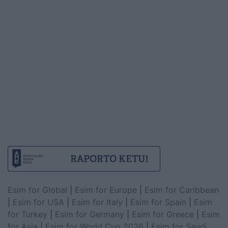
Esim for Global
|
Esim for Europe
|
Esim for Caribbean
|
Esim for USA
|
Esim for Italy
|
Esim for Spain
|
Esim
for Turkey
|
Esim for Germany
|
Esim for Greece
|
Esim
for Asia
|
Esim for World Cup 2026
|
Esim for Saudi