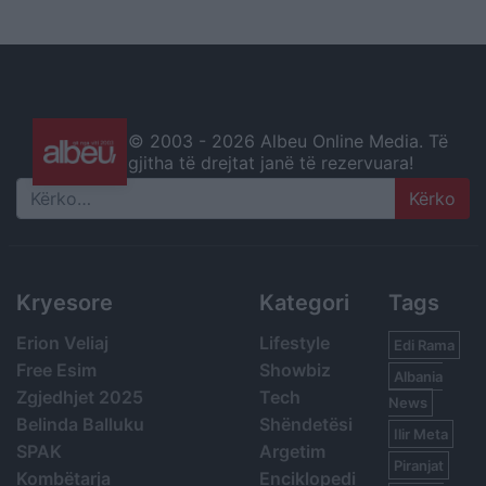
© 2003 -
2026 Albeu Online Media. Të
gjitha të drejtat janë të rezervuara!
Search
Kryesore
Kategori
Tags
Erion Veliaj
Lifestyle
Edi Rama
Free Esim
Showbiz
Albania
Zgjedhjet 2025
Tech
News
Belinda Balluku
Shëndetësi
Ilir Meta
SPAK
Argetim
Piranjat
Kombëtarja
Enciklopedi