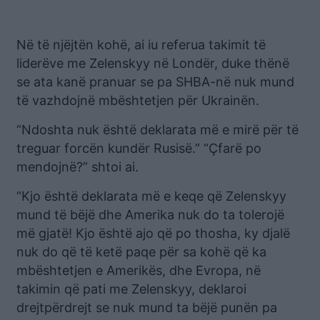
Në të njëjtën kohë, ai iu referua takimit të
liderëve me Zelenskyy në Londër, duke thënë
se ata kanë pranuar se pa SHBA-në nuk mund
të vazhdojnë mbështetjen për Ukrainën.
“Ndoshta nuk është deklarata më e mirë për të
treguar forcën kundër Rusisë.” “Çfarë po
mendojnë?” shtoi ai.
“Kjo është deklarata më e keqe që Zelenskyy
mund të bëjë dhe Amerika nuk do ta tolerojë
më gjatë! Kjo është ajo që po thosha, ky djalë
nuk do që të ketë paqe për sa kohë që ka
mbështetjen e Amerikës, dhe Evropa, në
takimin që pati me Zelenskyy, deklaroi
drejtpërdrejt se nuk mund ta bëjë punën pa