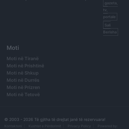
gazeta,
tv,
portale
Sali
Berisha
Moti
Moti në Tiranë
Moti në Prishtinë
Moti në Shkup
Moti në Durrës
Moti në Prizren
Moti në Tetovë
© 2003 -
2026 Të gjitha të drejtat janë të rezervuara!
Kontaktoni
Kushtet e Përdorimit
Privacy Policy
Powered by: