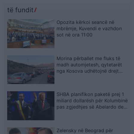
gjashtë të plagosur
arrestohet autori
të fundit
Opozita kërkoi seancë në
mbrëmje, Kuvendi e vazhdon
sot në ora 11:00
Morina përballet me fluks të
madh automjetesh, qytetarët
nga Kosova udhëtojnë drejt
bregdetit shqiptar
SHBA planifikon paketë prej 1
miliard dollarësh për Kolumbinë
pas zgjedhjes së Abelardo de
la Esprielës
Zelensky në Beograd për