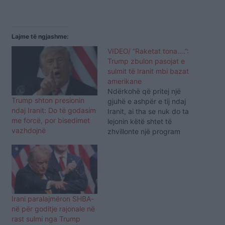
Lajme të ngjashme:
VIDEO/ “Raketat tona….”:
Trump zbulon pasojat e
sulmit të Iranit mbi bazat
amerikane
Ndërkohë që pritej një
Trump shton presionin
gjuhë e ashpër e tij ndaj
ndaj Iranit: Do të godasim
Iranit, ai tha se nuk do ta
me forcë, por bisedimet
lejonin këtë shtet të
vazhdojnë
zhvillonte një program
bërthamor, ndërsa theksoi
se nuk do të donte të
përdorte raketat e
avancuara amerikane
ndaj Iranit edhe pse ishin
gati. Mediat amerikane e
Irani paralajmëron SHBA-
cilësuan këtë si…
në për goditje rajonale në
rast sulmi nga Trump