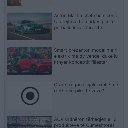
Aston Martin shet shumicën e
të drejtave të markës për të
përballuar vështirësitë
financiare
Smart prezanton modelin e ri
elektrik me dy vende, duke iu
kthyer konceptit fillestar
Çfarë tregon sinjali i rrallë me
rreth dhe pikë të zezë?
AUV urdhëron tërheqjen e 12
produkteve të Qumështores