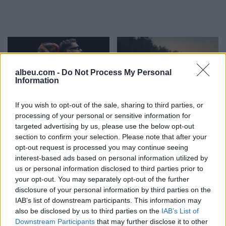
albeu.com -
Do Not Process My Personal
Information
If you wish to opt-out of the sale, sharing to third parties, or
Adelina Ismaili rikthehet
Aksident i rëndë në Papër,
processing of your personal or sensitive information for
me projekt të ri/ Zbulon
makina godet trasenë
targeted advertising by us, please use the below opt-out
bashkëpunimin surprizë
anësore të rrugës
section to confirm your selection. Please note that after your
me Gimbo-n
opt-out request is processed you may continue seeing
interest-based ads based on personal information utilized by
us or personal information disclosed to third parties prior to
your opt-out. You may separately opt-out of the further
disclosure of your personal information by third parties on the
IAB’s list of downstream participants. This information may
also be disclosed by us to third parties on the
IAB’s List of
Downstream Participants
that may further disclose it to other
Eric Wendt ambasadori i
Horoskopi i sotëm, 8