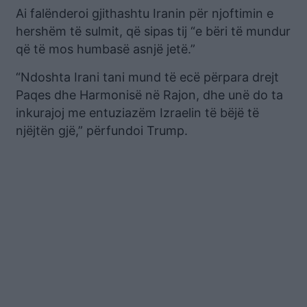
Ai falënderoi gjithashtu Iranin për njoftimin e
hershëm të sulmit, që sipas tij “e bëri të mundur
që të mos humbasë asnjë jetë.”
“Ndoshta Irani tani mund të ecë përpara drejt
Paqes dhe Harmonisë në Rajon, dhe unë do ta
inkurajoj me entuziazëm Izraelin të bëjë të
njëjtën gjë,” përfundoi Trump.