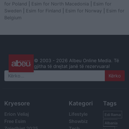
for Poland
|
Esim for North Macedonia
|
Esim for
Sweden
|
Esim for Finland
|
Esim for Norway
|
Esim for
Belgium
© 2003 -
2026 Albeu Online Media. Të
gjitha të drejtat janë të rezervuara!
Search
Kryesore
Kategori
Tags
Erion Veliaj
Lifestyle
Edi Rama
Free Esim
Showbiz
Albania
Zgjedhjet 2025
Tech