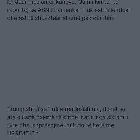
lënduar mes amerikanëve. “Jam i lumtur të
raportoj se ASNJË amerikan nuk është lënduar
dhe është shkaktuar shumë pak dëmtim.”
Trump shtoi se “më e rëndësishmja, duket se
ata e kanë nxjerrë të gjithë inatin nga sistemi i
tyre dhe, shpresojmë, nuk do të ketë më
URREJTJE.”