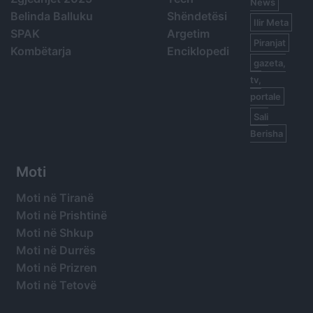
News
Belinda Balluku
Shëndetësi
Ilir Meta
SPAK
Argetim
Piranjat
Kombëtarja
Enciklopedi
gazeta,
tv,
portale
Sali
Berisha
Moti
Moti në Tiranë
Moti në Prishtinë
Moti në Shkup
Moti në Durrës
Moti në Prizren
Moti në Tetovë