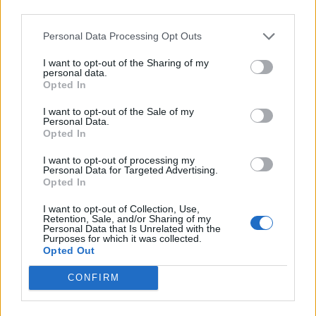
third parties.
ardhshëm i SHBA-së në
gusht 2026: Cilat janë
Shqipëri, ambasada: Do të
shenjat më me fat
Personal Data Processing Opt Outs
përkrahë objektivat e
Trump për NATO-n dhe
I want to opt-out of the Sharing of my
sigurinë
personal data.
Opted In
I want to opt-out of the Sale of my
Personal Data.
Opted In
Temperaturat arrijnë 40°C
Lushnjë, merr flakë
I want to opt-out of processing my
Personal Data for Targeted Advertising.
në Tiranë, vapë
furgoni me targa të
Opted In
përvëluese edhe në
Maqedonisë së Veriut;
Elbasan e Shkodër,
dyshohet defekt teknik
I want to opt-out of Collection, Use,
parashikimi për sot
Retention, Sale, and/or Sharing of my
Personal Data that Is Unrelated with the
Purposes for which it was collected.
Opted Out
CONFIRM