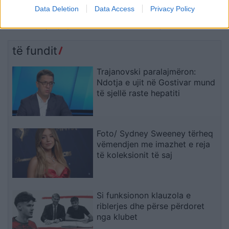
Përplasje mes tre
Kurti kundërshton
Data Deletion
Data Access
Privacy Policy
automjetesh në aksin
kërkesat e LDK-së: Asnjë
Lezhë-Laç, një person
marrëveshje nuk mund të
lëndohet
zhbëjë vullnetin qytetar
të fundit
Trajanovski paralajmëron:
Ndotja e ujit në Gostivar mund
të sjellë raste hepatiti
Foto/ Sydney Sweeney tërheq
vëmendjen me imazhet e reja
të koleksionit të saj
Si funksionon klauzola e
riblerjes dhe përse përdoret
nga klubet