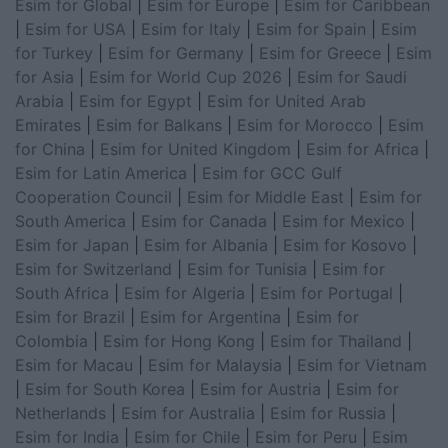
Esim for Global
|
Esim for Europe
|
Esim for Caribbean
|
Esim for USA
|
Esim for Italy
|
Esim for Spain
|
Esim
for Turkey
|
Esim for Germany
|
Esim for Greece
|
Esim
for Asia
|
Esim for World Cup 2026
|
Esim for Saudi
Arabia
|
Esim for Egypt
|
Esim for United Arab
Emirates
|
Esim for Balkans
|
Esim for Morocco
|
Esim
for China
|
Esim for United Kingdom
|
Esim for Africa
|
Esim for Latin America
|
Esim for GCC Gulf
Cooperation Council
|
Esim for Middle East
|
Esim for
South America
|
Esim for Canada
|
Esim for Mexico
|
Esim for Japan
|
Esim for Albania
|
Esim for Kosovo
|
Esim for Switzerland
|
Esim for Tunisia
|
Esim for
South Africa
|
Esim for Algeria
|
Esim for Portugal
|
Esim for Brazil
|
Esim for Argentina
|
Esim for
Colombia
|
Esim for Hong Kong
|
Esim for Thailand
|
Esim for Macau
|
Esim for Malaysia
|
Esim for Vietnam
|
Esim for South Korea
|
Esim for Austria
|
Esim for
Netherlands
|
Esim for Australia
|
Esim for Russia
|
Esim for India
|
Esim for Chile
|
Esim for Peru
|
Esim