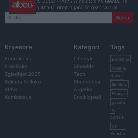
© 2003 -
2026 Albeu Online Media. Të
gjitha të drejtat janë të rezervuara!
Search
Kryesore
Kategori
Tags
Erion Veliaj
Lifestyle
Edi Rama
Free Esim
Showbiz
Albania
Zgjedhjet 2025
Tech
News
Belinda Balluku
Shëndetësi
Ilir Meta
SPAK
Argetim
Piranjat
Kombëtarja
Enciklopedi
gazeta,
tv,
portale
Sali
Berisha