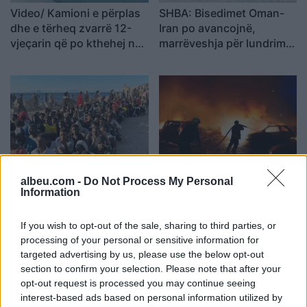
Video/ Kamioni e përplas
SHBA: Bisedimet Oman-
dhe e tërheq zvarrë 12-
Iran po avancojnë,
vjeçarin që po kthehej nga
marrëveshja për lundrimin
shkolla, i mituri shpëton
në Hormuz pritet së
mrekullisht
shpejti
Përplasje për emigrantët
Goditjet ruse me dronë
albeu.com -
Do Not Process My Personal
në Ceuta, Spanja rikthen
dhe bomba në Ukrainë
Information
kontrollet kufitare ndaj
lënë dy të vdekur dhe
udhëtarëve nga Italia
gjashtë të plagosur
If you wish to opt-out of the sale, sharing to third parties, or
processing of your personal or sensitive information for
targeted advertising by us, please use the below opt-out
section to confirm your selection. Please note that after your
opt-out request is processed you may continue seeing
interest-based ads based on personal information utilized by