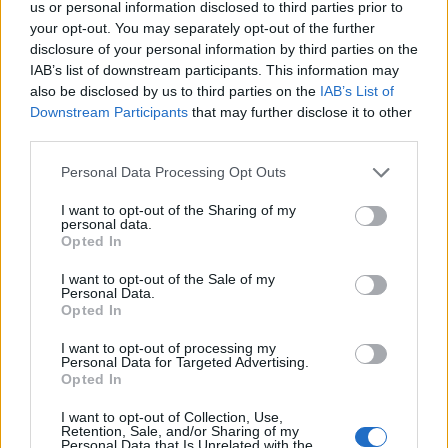
us or personal information disclosed to third parties prior to
your opt-out. You may separately opt-out of the further
Tre persona plagosen me
Gjykata ndaloi ndërtimin e
disclosure of your personal information by third parties on the
thikë në Tanvald të
një salle vallëzimi në
IAB’s list of downstream participants. This information may
Republikës Çeke,
Shtëpinë e Bardhë,
also be disclosed by us to third parties on the
IAB’s List of
arrestohet autori
reagon Trump: Do ta
Downstream Participants
that may further disclose it to other
çojmë çështjen në
third parties.
Gjykatën e Lartë
Personal Data Processing Opt Outs
I want to opt-out of the Sharing of my
personal data.
Opted In
Apeli bllokon projektin e
Video/ Tragjedi në Ceuta, i
I want to opt-out of the Sale of my
sallës së vallëzimit në
riu që po tentonte të
Personal Data.
Shtëpinë e Bardhë, Trump
kalonte ilegalisht nga
Opted In
paralajmëron ankim në
Maroku me parashutë bie
Supreme: Vendim politik
në det dhe vdes
I want to opt-out of processing my
të fundit
Personal Data for Targeted Advertising.
dhe i tmerrshëm
Opted In
Real Madridi shqyrton tre yje
të mesfushës pas dështimit me
I want to opt-out of Collection, Use,
Retention, Sale, and/or Sharing of my
Rodrin
Personal Data that Is Unrelated with the