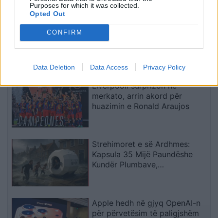
Purposes for which it was collected.
Opted Out
Horoskopi 8 Gusht 2026/
CONFIRM
Çfarë kanë rezervuar yjet për
secilën shenjë?
Data Deletion
Data Access
Privacy Policy
Liverpooli surprizon në
merkato, arrin akord për
huazimin e Ronald Araujos
Strehimoret e së Ardhmes:
Kapsula 35 Mijë Paundëshe
Kundër Plumbave,
Shpërthimeve dhe Fatkeqësive
Natyrore
Apple hedh në gjyq OpenAI-n
për përvetësim të paligjshëm