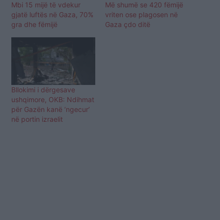
Mbi 15 mijë të vdekur
Më shumë se 420 fëmijë
gjatë luftës në Gaza, 70%
vriten ose plagosen në
gra dhe fëmijë
Gaza çdo ditë
Bllokimi i dërgesave
ushqimore, OKB: Ndihmat
për Gazën kanë ‘ngecur’
në portin izraelit