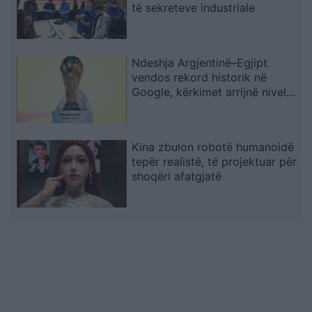
të sekreteve industriale
Ndeshja Argjentinë–Egjipt
vendos rekord historik në
Google, kërkimet arrijnë nivele
të papara
Kina zbulon robotë humanoidë
tepër realistë, të projektuar për
shoqëri afatgjatë