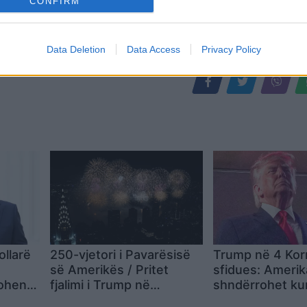
CONFIRM
Data Deletion
Data Access
Privacy Policy
ollarë
250-vjetori i Pavarësisë
Trump në 4 Kor
së Amerikës / Pritet
sfidues: Amerik
tohen
fjalimi i Trump në
shndërrohet kur
rëzimin
Uashington dhe spektakli
shtet komunist