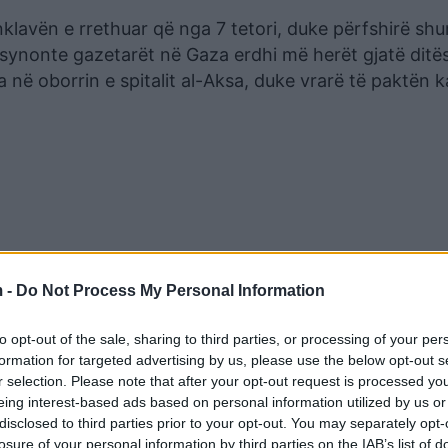
klavën e rrethuar që nga 7 tetori, duke përfshirë sh
ë synonte gazetarët në Gaza erdhi më herët gjatë ditë
 në oborrin e spitalit al-Aksa, duke vrarë të paktën k
 -
Do Not Process My Personal Information
to opt-out of the sale, sharing to third parties, or processing of your per
formation for targeted advertising by us, please use the below opt-out s
r selection. Please note that after your opt-out request is processed y
eing interest-based ads based on personal information utilized by us or
disclosed to third parties prior to your opt-out. You may separately opt-
losure of your personal information by third parties on the IAB’s list of