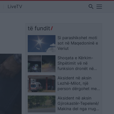
search
LiveTV
të fundit
Si parashikohet moti
sot në Maqedoninë e
Veriut
Shoqata e Kërkim-
Shpëtimit vë në
funksion dronët në
kërkim të 78-vjeçarit
Aksident në aksin
nga Prishtina
Lezhë-Milot, një
person dërgohet me
urgjencë në spitalit të
Aksident në aksin
Traumës
Gjirokastër-Tepelenë/
Makina del nga rruga
dhe përfundon në një