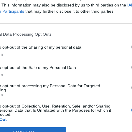
. This information may also be disclosed by us to third parties on the
IA
Participants
that may further disclose it to other third parties.
l Data Processing Opt Outs
o opt-out of the Sharing of my personal data.
.265 numri i palestinezëve të
Ushtria izraelite vret një zyrtar të l
In
lmet izraelite në Gaza
Hamasit në Gaza
o opt-out of the Sale of my Personal Data.
In
to opt-out of processing my Personal Data for Targeted
ing.
In
o opt-out of Collection, Use, Retention, Sale, and/or Sharing
ersonal Data that Is Unrelated with the Purposes for which it
lected.
Out