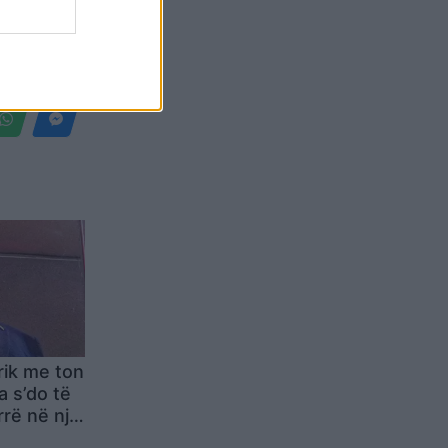
Belgium
rik me ton
a s’do të
rë në një