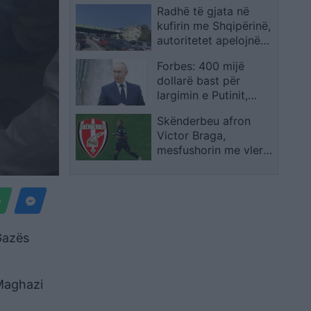
Radhë të gjata në
fushë, plagosen dy
kufirin me Shqipërinë,
persona
autoritetet apelojnë
qytetarët të llogarisin
Forbes: 400 mijë
vonesat
dollarë bast për
largimin e Putinit,
ndërsa shtohen
Skënderbeu afron
parashikimet për
Victor Braga,
rrëzimin e tij deri në
mesfushorin me vlerë
fund të vitit
250 mijë euro dhe
ish-lojtarin e Santos
 Gazës
-Maghazi