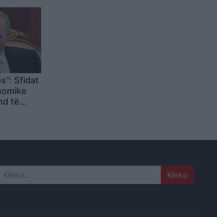
s”: Sfidat
nomike
nd të
n e
Search