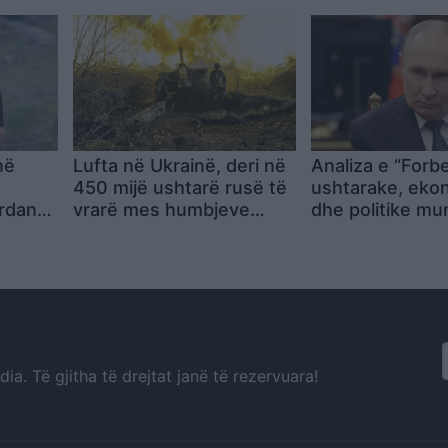
vitit
i fishekzjarreve
në
Lufta në Ukrainë, deri në
Analiza e “Forbe
450 mijë ushtarë rusë të
ushtarake, eko
ordan
vrarë mes humbjeve
dhe politike mu
mika
rekord dhe ofensivës së
tronditin pozitë
itik
ngadaltë, por Putini vijon
Vladimir Putin
pa u ndalur
a. Të gjitha të drejtat janë të rezervuara!