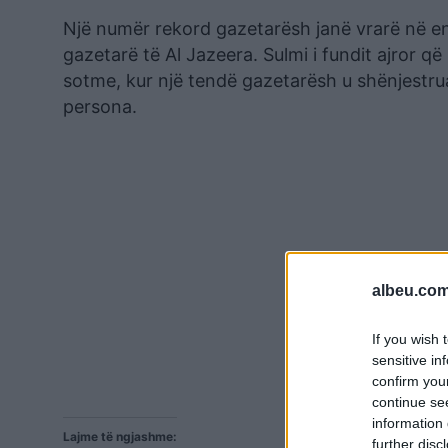
Një numër rekord gazetarësh janë vrarë në en
gazetarë të Al Jazeera. Sulmi i fundit ajror q
sotme, kur një tendë gazetarësh u shënjestrua
persona.
albeu.com
If you wish 
sensitive in
confirm you
continue se
information 
Lajme të ngjashme:
further disc