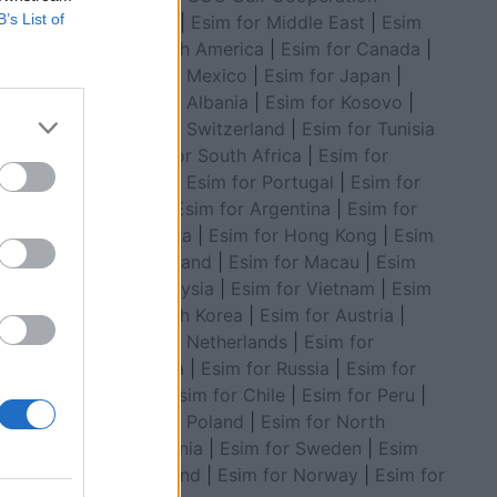
B’s List of
Council
|
Esim for Middle East
|
Esim
for South America
|
Esim for Canada
|
Esim for Mexico
|
Esim for Japan
|
Esim for Albania
|
Esim for Kosovo
|
Esim for Switzerland
|
Esim for Tunisia
|
Esim for South Africa
|
Esim for
Algeria
|
Esim for Portugal
|
Esim for
artë të
Brazil
|
Esim for Argentina
|
Esim for
Colombia
|
Esim for Hong Kong
|
Esim
for Thailand
|
Esim for Macau
|
Esim
for Malaysia
|
Esim for Vietnam
|
Esim
for South Korea
|
Esim for Austria
|
Esim for Netherlands
|
Esim for
Australia
|
Esim for Russia
|
Esim for
India
|
Esim for Chile
|
Esim for Peru
|
Esim for Poland
|
Esim for North
Macedonia
|
Esim for Sweden
|
Esim
for Finland
|
Esim for Norway
|
Esim for