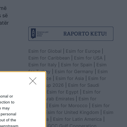
umë
s së
atër
Esim for Global
|
Esim for Europe
|
Esim for Caribbean
|
Esim for USA
|
Esim for Italy
|
Esim for Spain
|
Esim
for Turkey
|
Esim for Germany
|
Esim
for Greece
|
Esim for Asia
|
Esim for
World Cup 2026
|
Esim for Saudi
Arabia
|
Esim for Egypt
|
Esim for
sonal or
United Arab Emirates
|
Esim for
ection to
Balkans
|
Esim for Morocco
|
Esim for
ou may
China
|
Esim for United Kingdom
|
Esim
 personal
for Africa
|
Esim for Latin America
|
out of the
Esim for GCC Gulf Cooperation
 downstream