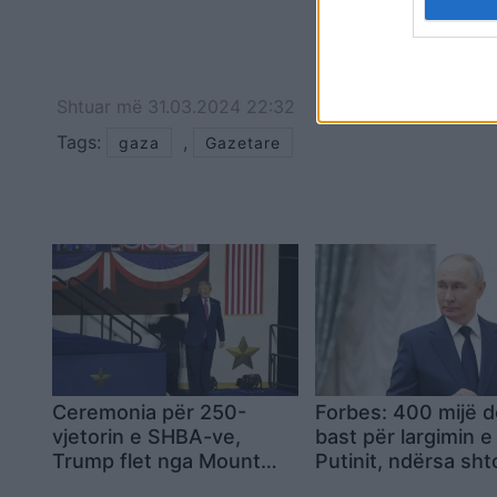
Shtuar
më
31.03.2024 22:32
Tags:
,
gaza
Gazetare
Ceremonia për 250-
Forbes: 400 mijë d
vjetorin e SHBA-ve,
bast për largimin e
Trump flet nga Mount
Putinit, ndërsa sh
Rushmore: Identiteti
parashikimet për r