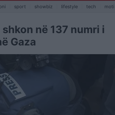
oni
sport
showbiz
lifestyle
tech
moti
 shkon në 137 numri i
në Gaza