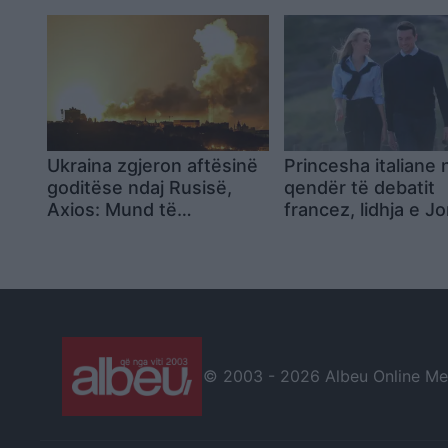
amerikan nën sulm!
e tij deri në fund të 
Komunizmi, kërcënimi më
i madh për lirinë!
Ukraina zgjeron aftësinë
Princesha italiane 
goditëse ndaj Rusisë,
qendër të debatit
Axios: Mund të
francez, lidhja e J
shënjestrojë objektiva
Bardellës hap pole
strategjikë edhe në
për imazhin e tij pol
Moskë dhe Shën
Petersburg
© 2003 -
2026 Albeu Online Medi