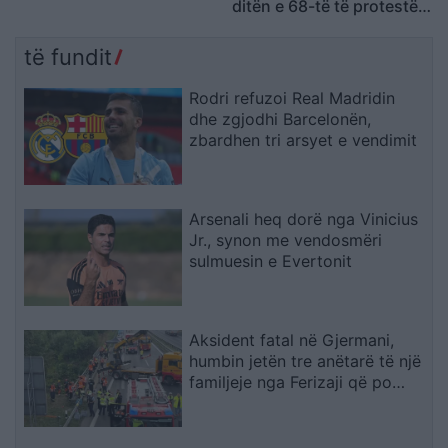
ditën e 68-të të protestës
Frakull
kundër Ramës, kërkojnë
largimin e tij
të fundit
Rodri refuzoi Real Madridin
dhe zgjodhi Barcelonën,
zbardhen tri arsyet e vendimit
Arsenali heq dorë nga Vinicius
Jr., synon me vendosmëri
sulmuesin e Evertonit
Aksident fatal në Gjermani,
humbin jetën tre anëtarë të një
familjeje nga Ferizaji që po
ktheheshin nga Kosova