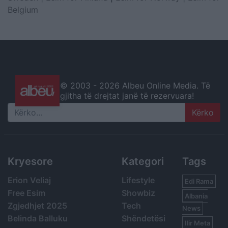
Belgium
© 2003 -
2026 Albeu Online Media. Të
gjitha të drejtat janë të rezervuara!
Search
Kryesore
Kategori
Tags
Erion Veliaj
Lifestyle
Edi Rama
Free Esim
Showbiz
Albania
Zgjedhjet 2025
Tech
News
Belinda Balluku
Shëndetësi
Ilir Meta