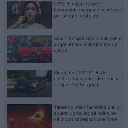
UBTech nxjerr robotët
humanoidë me pamje njerëzore
për shoqëri afatgjatë
Smart #2 sjell sërish makinën e
vogël urbane elektrike me dy
vende
Mercedes-AMG CLA 45
elektrik thyen rekordin e klasës
së tij në Nürburgring
Teleskopi më i fuqishëm diellor
zbulon vorbullat që ndikojnë
në motin hapësinor dhe Tokë