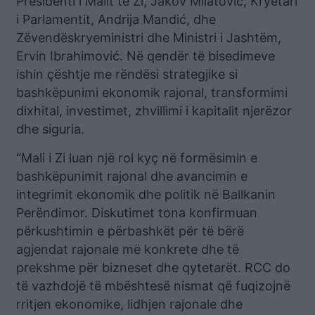
Presidenti i Malit të Zi, Jakov Milatović, Kryetari
i Parlamentit, Andrija Mandić, dhe
Zëvendëskryeministri dhe Ministri i Jashtëm,
Ervin Ibrahimović. Në qendër të bisedimeve
ishin çështje me rëndësi strategjike si
bashkëpunimi ekonomik rajonal, transformimi
dixhital, investimet, zhvillimi i kapitalit njerëzor
dhe siguria.
“Mali i Zi luan një rol kyç në formësimin e
bashkëpunimit rajonal dhe avancimin e
integrimit ekonomik dhe politik në Ballkanin
Perëndimor. Diskutimet tona konfirmuan
përkushtimin e përbashkët për të bërë
agjendat rajonale më konkrete dhe të
prekshme për bizneset dhe qytetarët. RCC do
të vazhdojë të mbështesë nismat që fuqizojnë
rritjen ekonomike, lidhjen rajonale dhe