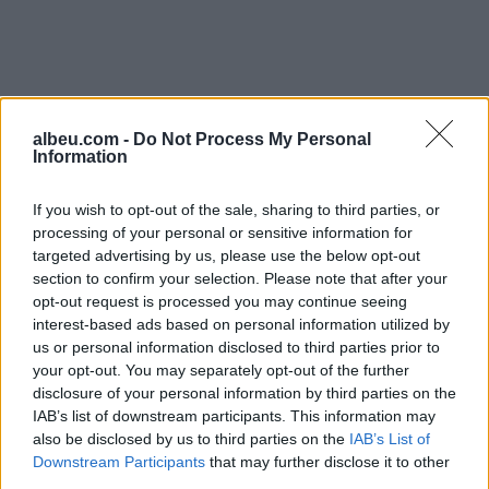
albeu.com -
Do Not Process My Personal
Information
If you wish to opt-out of the sale, sharing to third parties, or
processing of your personal or sensitive information for
targeted advertising by us, please use the below opt-out
section to confirm your selection. Please note that after your
opt-out request is processed you may continue seeing
Shtuar
më
30.01.2025 18:52
interest-based ads based on personal information utilized by
us or personal information disclosed to third parties prior to
Tags:
,
Kapetanoviç
Mal i Zi
your opt-out. You may separately opt-out of the further
disclosure of your personal information by third parties on the
IAB’s list of downstream participants. This information may
also be disclosed by us to third parties on the
IAB’s List of
Downstream Participants
that may further disclose it to other
third parties.