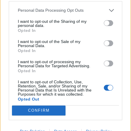
Personal Data Processing Opt Outs
I want to opt-out of the Sharing of my
personal data.
Opted In
I want to opt-out of the Sale of my
Personal Data.
Nga gëzimi i dasmës te
Hyri me Jet Ski në
Opted In
dhimbja e madhe, Arianit
hapësirën e pushuesve në
I want to opt-out of processing my
Çetaj gjendet i pajetë në
Zvërnec, gjobitet me 300
Personal Data for Targeted Advertising.
Pejë
mijë lekë drejtuesi
Opted In
I want to opt-out of Collection, Use,
Retention, Sale, and/or Sharing of my
Personal Data that Is Unrelated with the
Purposes for which it was collected.
Opted Out
CONFIRM
“Po ngrihet një ministri
Infermierja shqiptare në
paralele e Shëndetësisë”/
Itali shpërthen në lot në
Këlliçi: Projektligji i
protestë: Pacientët