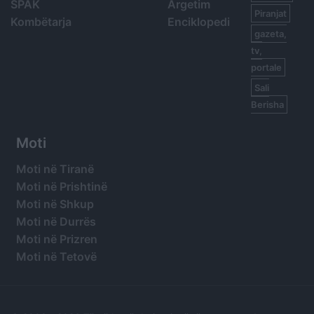
SPAK
Argetim
Piranjat
Kombëtarja
Enciklopedi
gazeta,
tv,
portale
Sali
Berisha
Moti
Moti në Tiranë
Moti në Prishtinë
Moti në Shkup
Moti në Durrës
Moti në Prizren
Moti në Tetovë