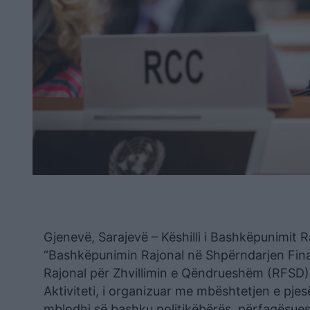
Gjenevë, Sarajevë – Këshilli i Bashkëpunimit 
“Bashkëpunimin Rajonal në Shpërndarjen Fina
Rajonal për Zhvillimin e Qëndrueshëm (RFSD)
Aktiviteti, i organizuar me mbështetjen e pj
mblodhi së bashku politikëbërës, përfaqësues 