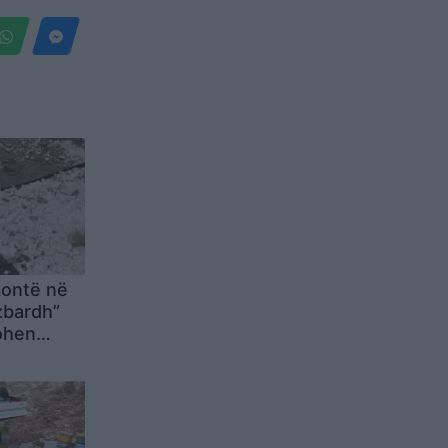
kontë në
zbardh”
ohen