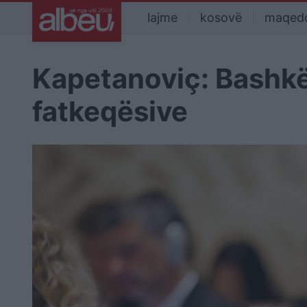
lajme
kosovë
maqed
Kapetanoviç: Bashkë
fatkeqësive