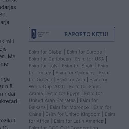
ndarjes
30.
arja
kimi i
ojë
Esim for Global
|
Esim for Europe
|
mën. Me
Esim for Caribbean
|
Esim for USA
|
e me
Esim for Italy
|
Esim for Spain
|
Esim
for Turkey
|
Esim for Germany
|
Esim
 nga
for Greece
|
Esim for Asia
|
Esim for
r një
World Cup 2026
|
Esim for Saudi
Arabia
|
Esim for Egypt
|
Esim for
in ndaj
United Arab Emirates
|
Esim for
retari i
Balkans
|
Esim for Morocco
|
Esim for
China
|
Esim for United Kingdom
|
Esim
rezikut
for Africa
|
Esim for Latin America
|
Esim for GCC Gulf Cooperation
a 13