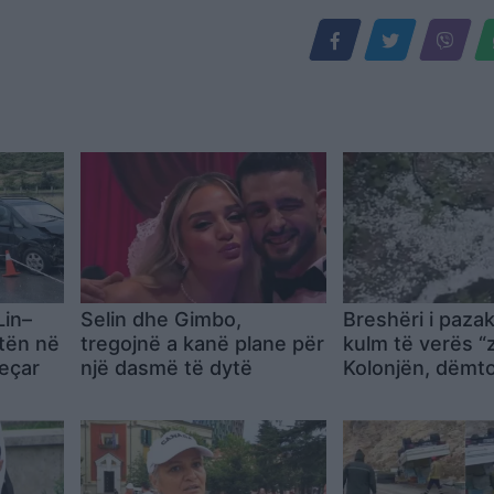
Lin–
Selin dhe Gimbo,
Breshëri i paza
tën në
tregojnë a kanë plane për
kulm të verës “
jeçar
një dasmë të dytë
Kolonjën, dëmt
rëndë vreshtat