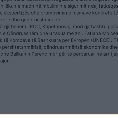
shllëkun e madh në mbulimin e sigurimit ndaj fatkeqës
en e ekspertizës dhe promovimin e nismave konkrete të
rëzore dhe qëndrueshmërinë.
 Përgjithshëm i RCC, Kapetanoviç, mori gjithashtu pjes
n e Qëndrueshëm dhe u takua me znj. Tatiana Molcea
ik të Kombeve të Bashkuara për Evropën (UNECE). T
 të përshtatshmërisë, qëndrueshmërisë ekonomike dhe
dhe Ballkanin Perëndimor për të përparuar në arritje
ajon.