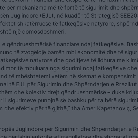
nte për mekanizma më të fortë të sigurimit dhe shpër
opën Juglindore (EJL), në kuadër të Strategjisë SEE20
efektet shkatërruese të fatkeqësive natyrore, shpërnd
– është një domosdoshmëri.
 e qëndrueshmërisë financiare ndaj fatkeqësive. Bash
e mund të zvogëlojë barrën mbi ekonomitë dhe të sigur
fatkeqësive natyrore dhe goditjeve të lidhura me kli
ndimor të mbuluara nga sigurimi ndaj fatkeqësive dh
mund të mbështetemi vetëm në skemat e kompensimit
onal të EJL për Sigurimin dhe Shpërndarjen e Rrezikut
hëm dhe kolektiv drejt qëndrueshmërisë – duke krijua
ri i sigurimeve punojnë së bashku për ta bërë sigurim
dhe efektiv për të gjithë,” tha Amer Kapetanoviç, Sek
vropës Juglindore për Sigurimin dhe Shpërndarjen e R
që përfshin autoritetet rregullatore dhe shoqatat ng