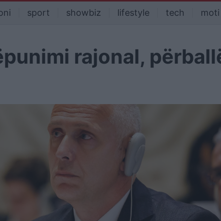
oni
sport
showbiz
lifestyle
tech
moti
punimi rajonal, përball