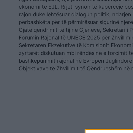
ekonomi të EJL. Rrjeti synon të kapërcejë bo
rajon duke lehtësuar dialogun politik, ndarj
përbashkëta për të përmirësuar sigurinë nje
Gjatë qëndrimit të tij në Gjenevë, Sekretari i
Forumin Rajonal të UNECE 2025 për Zhvillimi
Sekretaren Ekzekutive të Komisionit Ekonom
zyrtarët diskutuan mbi rëndësinë e forcimit
bashkëpunimit rajonal në Evropën Juglindore 
Objektivave të Zhvillimit të Qëndrueshëm në r