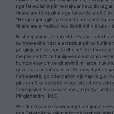
nga fatkeqësitë për të trajtuar nevojën urgje
financiare të rrezikut nga fatkeqësitë në Evr
“Në një rajon gjithnjë e më të prekshëm nga 
financiare e rrezikut nuk është më një luks 
Bashkëpunimi rajonal është kyç për ndërtimin
burimeve dhe ndarja e rrezikut përtej kufijv
përgjigje më të shpejta dhe më efektive ndaj 
më pak se 12% të familjeve në Ballkanin Perë
humbje ekonomike që arrijnë miliarda, nuk 
qeveritar pas fatkeqësive. Përmes Rrjetit Raj
Fatkeqësitë, po ndërmarrim një hap të guxims
platformë ku qeveritë, rregullatorët dhe sekto
fatkeqësive të aksesueshëm, të përballueshëm 
Përgjithshëm i RCC.
RCC ka krijuar së fundmi Rrjetin Rajonal të E
nga Fatkeqësitë, një platformë bashkëpunimi 