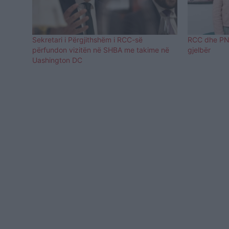
Sekretari i Përgjithshëm i RCC-së
RCC dhe PNU
përfundon vizitën në SHBA me takime në
gjelbër
Uashington DC