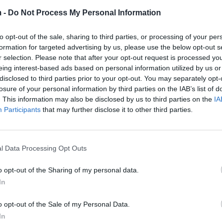
 -
Do Not Process My Personal Information
rgjithshëm i RCC, Arslan Umut Ergezer, mori pjesë në 
to opt-out of the sale, sharing to third parties, or processing of your per
formation for targeted advertising by us, please use the below opt-out s
jë financim më të diversifikuar dhe më të qëndrueshëm
r selection. Please note that after your opt-out request is processed y
urimin e qëndrueshëm, skemat e sigurimit dhe sigurim
eing interest-based ads based on personal information utilized by us or
disclosed to third parties prior to your opt-out. You may separately opt-
losure of your personal information by third parties on the IAB’s list of
. This information may also be disclosed by us to third parties on the
IA
Participants
that may further disclose it to other third parties.
htë një strategji e drejtuar rajonalisht dhe e orientu
t të Bashkëpunimit të Evropës Juglindore (SEECP) pë
imit të Qëndrueshëm të OKB-së në fusha të tilla si
l Data Processing Opt Outs
et. E miratuar në nivelin më të lartë politik në vitin 2
o opt-out of the Sharing of my personal data.
t për rritje të qëndrueshme ekonomike, përfshirje më
In
bër, si dhe rritjen e qëndrueshmërisë rajonale. E udhë
it me prioritetet e BE-së, SEE2030 synon të mos lërë 
o opt-out of the Sale of my Personal Data.
rajonit dhe duke forcuar aftësinë e tij për t’iu përgjig
In