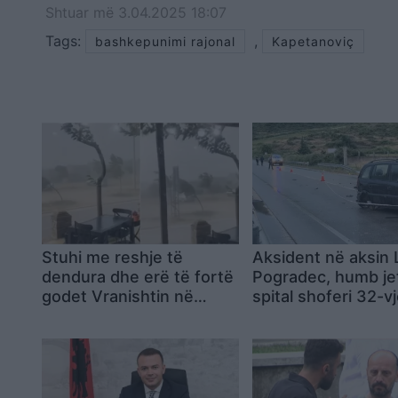
Shtuar
më
3.04.2025 18:07
Tags:
,
bashkepunimi rajonal
Kapetanoviç
Stuhi me reshje të
Aksident në aksin 
dendura dhe erë të fortë
Pogradec, humb je
godet Vranishtin në
spital shoferi 32-v
zonën e Lumit të Vlorës