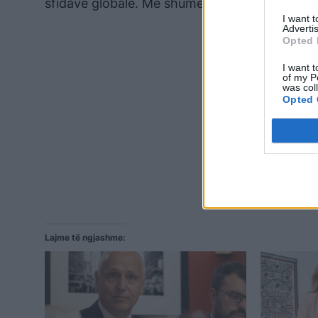
sfidave globale. Më shumë informacion në: h
I want 
Advertis
Opted 
I want t
of my P
was col
Opted 
Lajme të ngjashme: