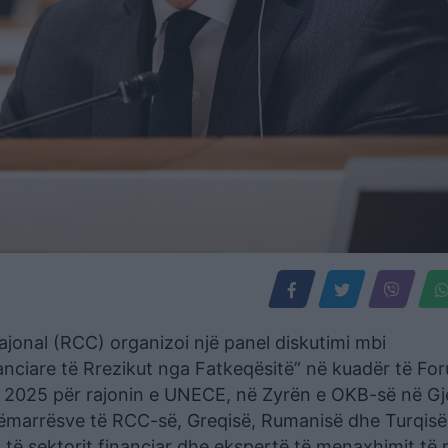
Rajonal (RCC) organizoi një panel diskutimi mbi
nciare të Rrezikut nga Fatkeqësitë” në kuadër të For
 2025 për rajonin e UNECE, në Zyrën e OKB-së në Gj
esëmarrësve të RCC-së, Greqisë, Rumanisë dhe Turqisë
të sektorit financiar dhe ekspertë të menaxhimit të r