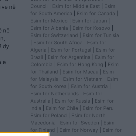
Council
|
Esim for Middle East
|
Esim
ive në
for South America
|
Esim for Canada
|
Esim for Mexico
|
Esim for Japan
|
Esim for Albania
|
Esim for Kosovo
|
ë në
Esim for Switzerland
|
Esim for Tunisia
n,
|
Esim for South Africa
|
Esim for
ë dy
Algeria
|
Esim for Portugal
|
Esim for
Brazil
|
Esim for Argentina
|
Esim for
n e
Colombia
|
Esim for Hong Kong
|
Esim
for Thailand
|
Esim for Macau
|
Esim
for Malaysia
|
Esim for Vietnam
|
Esim
for South Korea
|
Esim for Austria
|
Esim for Netherlands
|
Esim for
Australia
|
Esim for Russia
|
Esim for
India
|
Esim for Chile
|
Esim for Peru
|
Esim for Poland
|
Esim for North
Macedonia
|
Esim for Sweden
|
Esim
for Finland
|
Esim for Norway
|
Esim for