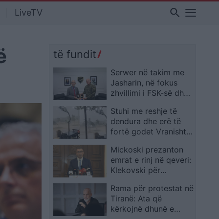
search
LiveTV
ë
të fundit
Serwer në takim me
Jasharin, në fokus
zhvillimi i FSK-së dhe
rruga drejt NATO-s
Stuhi me reshje të
dendura dhe erë të
fortë godet Vranishtin
në zonën e Lumit të
Mickoski prezanton
Vlorës
emrat e rinj në qeveri:
Klekovski për
Shëndetësinë,
Rama për protestat në
Vellkovski për MPPS-
Tiranë: Ata që
në
kërkojnë dhunë e
pisllëk do të