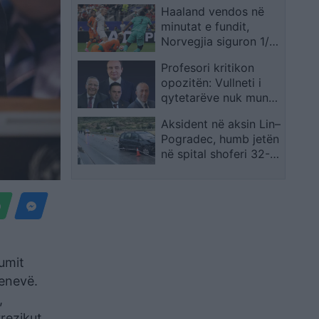
Haaland vendos në
dështojnë
minutat e fundit,
Norvegjia siguron 1/8
dhe sfidon Brazilin
Profesori kritikon
opozitën: Vullneti i
qytetarëve nuk mund
të anashkalohet
Aksident në aksin Lin–
Pogradec, humb jetën
në spital shoferi 32-
vjeçar
umit
enevë.
,
rezikut