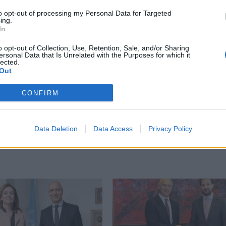
ttps://www.rcc.int/see2030/
to opt-out of processing my Personal Data for Targeted
ing.
In
o opt-out of Collection, Use, Retention, Sale, and/or Sharing
ersonal Data that Is Unrelated with the Purposes for which it
lected.
Out
CONFIRM
Data Deletion
Data Access
Privacy Policy