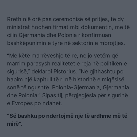
Rreth një orë pas ceremonisë së pritjes, të dy
ministrat hodhën firmat mbi dokumentin, me të
cilin Gjermania dhe Polonia rikonfirmuan
bashkëpunimin e tyre në sektorin e mbrojtjes.
“Me këtë marrëveshje të re, ne jo vetëm që
marrim parasysh realitetet e reja në politikën e
sigurisë,” deklaroi Pistorius. “Ne gjithashtu po
hapim një kapitull të ri në historinë e miqësisë
sonë të ngushtë. Polonia-Gjermania, Gjermania
dhe Polonia.” Sipas tij, përgjegjësia për sigurinë
e Evropës po ndahet.
“Së bashku po ndërtojmë një të ardhme më të
mirë”.