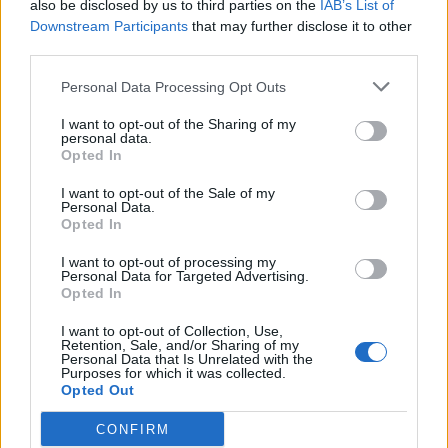
also be disclosed by us to third parties on the
IAB’s List of
kufitare.
Downstream Participants
that may further disclose it to other
third parties.
/DW
Personal Data Processing Opt Outs
Lajme të ngjashme:
I want to opt-out of the Sharing of my
personal data.
Opted In
I want to opt-out of the Sale of my
Personal Data.
Opted In
Ministri gjermani i
A do të përfshihet
I want to opt-out of processing my
Mbrojtjes në SHBA:
kontinenti nga lufta?
Personal Data for Targeted Advertising.
Gjermania forcon
Ministri gjerman i
Opted In
angazhimin ushtarak
mbrojtjes: Paqja në
Evropë, jo më një siguri e
I want to opt-out of Collection, Use,
pakundërshtueshme
Retention, Sale, and/or Sharing of my
Personal Data that Is Unrelated with the
Purposes for which it was collected.
Opted Out
CONFIRM