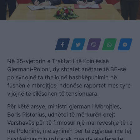
Në 35-vjetorin e Traktatit të Fqinjësisë
Gjermani-Poloni, dy shtetet anëtare të BE-së
po synojnë ta thellojnë bashkëpunimin në
fushën e mbrojtjes, ndonëse raportet mes tyre
vijojnë të cilësohen të tensionuara.
Për këtë arsye, ministri gjerman i Mbrojtjes,
Boris Pistorius, udhëtoi të mërkurën drejt
Varshavës për të firmosur një marrëveshje të re
me Poloninë, me synimin për ta zgjeruar më tej
bashkëpunimin ushtarak mes dy aleatëve të