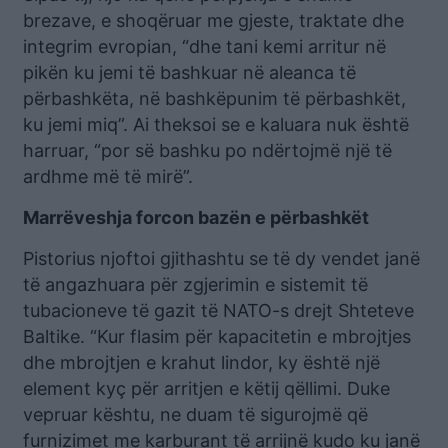
brezave, e shoqëruar me gjeste, traktate dhe
integrim evropian, “dhe tani kemi arritur në
pikën ku jemi të bashkuar në aleanca të
përbashkëta, në bashkëpunim të përbashkët,
ku jemi miq”. Ai theksoi se e kaluara nuk është
harruar, “por së bashku po ndërtojmë një të
ardhme më të mirë”.
Marrëveshja forcon bazën e përbashkët
Pistorius njoftoi gjithashtu se të dy vendet janë
të angazhuara për zgjerimin e sistemit të
tubacioneve të gazit të NATO-s drejt Shteteve
Baltike. “Kur flasim për kapacitetin e mbrojtjes
dhe mbrojtjen e krahut lindor, ky është një
element kyç për arritjen e këtij qëllimi. Duke
vepruar kështu, ne duam të sigurojmë që
furnizimet me karburant të arrijnë kudo ku janë