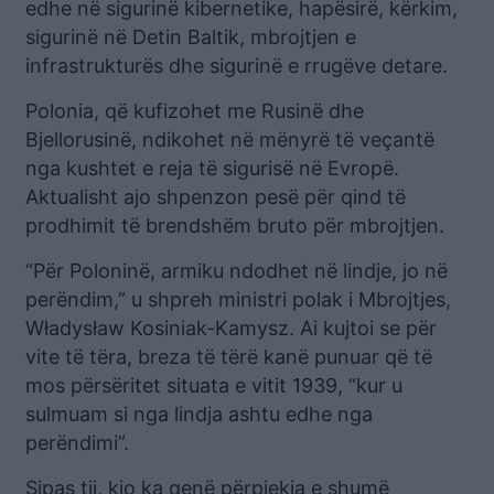
edhe në sigurinë kibernetike, hapësirë, kërkim,
sigurinë në Detin Baltik, mbrojtjen e
infrastrukturës dhe sigurinë e rrugëve detare.
Polonia, që kufizohet me Rusinë dhe
Bjellorusinë, ndikohet në mënyrë të veçantë
nga kushtet e reja të sigurisë në Evropë.
Aktualisht ajo shpenzon pesë për qind të
prodhimit të brendshëm bruto për mbrojtjen.
“Për Poloninë, armiku ndodhet në lindje, jo në
perëndim,” u shpreh ministri polak i Mbrojtjes,
Władysław Kosiniak-Kamysz. Ai kujtoi se për
vite të tëra, breza të tërë kanë punuar që të
mos përsëritet situata e vitit 1939, “kur u
sulmuam si nga lindja ashtu edhe nga
perëndimi”.
Sipas tij, kjo ka qenë përpjekja e shumë