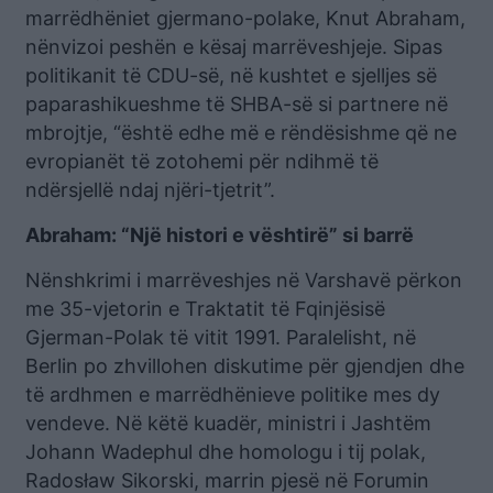
marrëdhëniet gjermano-polake, Knut Abraham,
nënvizoi peshën e kësaj marrëveshjeje. Sipas
politikanit të CDU-së, në kushtet e sjelljes së
paparashikueshme të SHBA-së si partnere në
mbrojtje, “është edhe më e rëndësishme që ne
evropianët të zotohemi për ndihmë të
ndërsjellë ndaj njëri-tjetrit”.
Abraham: “Një histori e vështirë” si barrë
Nënshkrimi i marrëveshjes në Varshavë përkon
me 35-vjetorin e Traktatit të Fqinjësisë
Gjerman-Polak të vitit 1991. Paralelisht, në
Berlin po zhvillohen diskutime për gjendjen dhe
të ardhmen e marrëdhënieve politike mes dy
vendeve. Në këtë kuadër, ministri i Jashtëm
Johann Wadephul dhe homologu i tij polak,
Radosław Sikorski, marrin pjesë në Forumin