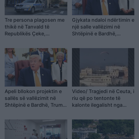
Tre persona plagosen me
Gjykata ndaloi ndërtimin e
thikë në Tanvald të
një salle vallëzimi në
Republikës Çeke,
Shtëpinë e Bardhë,
arrestohet autori
reagon Trump: Do ta
çojmë çështjen në
Gjykatën e Lartë
Apeli bllokon projektin e
Video/ Tragjedi në Ceuta, i
sallës së vallëzimit në
riu që po tentonte të
Shtëpinë e Bardhë, Trump
kalonte ilegalisht nga
paralajmëron ankim në
Maroku me parashutë bie
Supreme: Vendim politik
në det dhe vdes
dhe i tmerrshëm