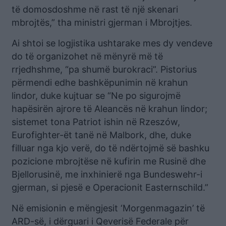
të domosdoshme në rast të një skenari
mbrojtës,” tha ministri gjerman i Mbrojtjes.
Ai shtoi se logjistika ushtarake mes dy vendeve
do të organizohet në mënyrë më të
rrjedhshme, “pa shumë burokraci”. Pistorius
përmendi edhe bashkëpunimin në krahun
lindor, duke kujtuar se “Ne po sigurojmë
hapësirën ajrore të Aleancës në krahun lindor;
sistemet tona Patriot ishin në Rzeszów,
Eurofighter-ët tanë në Malbork, dhe, duke
filluar nga kjo verë, do të ndërtojmë së bashku
pozicione mbrojtëse në kufirin me Rusinë dhe
Bjellorusinë, me inxhinierë nga Bundeswehr-i
gjerman, si pjesë e Operacionit Easternschild.”
Në emisionin e mëngjesit ‘Morgenmagazin’ të
ARD-së, i dërguari i Qeverisë Federale për