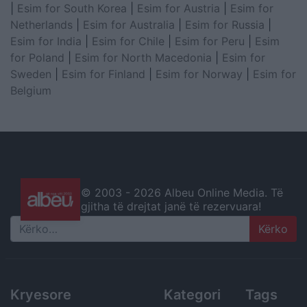
|
Esim for South Korea
|
Esim for Austria
|
Esim for
Netherlands
|
Esim for Australia
|
Esim for Russia
|
Esim for India
|
Esim for Chile
|
Esim for Peru
|
Esim
for Poland
|
Esim for North Macedonia
|
Esim for
Sweden
|
Esim for Finland
|
Esim for Norway
|
Esim for
Belgium
© 2003 -
2026 Albeu Online Media. Të
gjitha të drejtat janë të rezervuara!
Search
Kryesore
Kategori
Tags