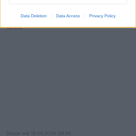
NATO: Aleatët do të
gjejnë së shpejti zgjidhje
Data Deletion
Data Access
Privacy Policy
për të dërguar tanke në
Ukrainë
Shtuar
më
18.06.2026 09:34