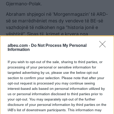
Gjermano-Polak.
Abraham shpjegoi në ‘Morgenmagazin’ të ARD-
së se marrëdhëniet mes dy vendeve të BE-së
vazhdojnë të ndikohen nga “historia jonë e
vështirë”. Sipas tij, krimet e kryera nga
Gjermania gjatë pushtimit të Polonisë në Luftën
albeu.com -
Do Not Process My Personal
e Dytë Botërore nuk janë harruar, edhe pse
Information
gjatë dekadave të fundit është bërë shumë për
përmirësimin e këtyre raporteve.
If you wish to opt-out of the sale, sharing to third parties, or
processing of your personal or sensitive information for
Ai vlerësoi se, për të ndërtuar një raport të
targeted advertising by us, please use the below opt-out
mbështetur në barazi, Gjermania duhet ta
section to confirm your selection. Please note that after your
opt-out request is processed you may continue seeing
përfshijë Poloninë më ngushtë në
interest-based ads based on personal information utilized by
vendimmarrjen evropiane. Gjithashtu, sipas
us or personal information disclosed to third parties prior to
Abrahamit, heqja e kontrolleve kufitare në
your opt-out. You may separately opt-out of the further
kufirin gjermano-polak do të mund të jepte një
disclosure of your personal information by third parties on the
sinjal pozitiv dhe të ulte presionin mbi rajonet
IAB’s list of downstream participants. This information may