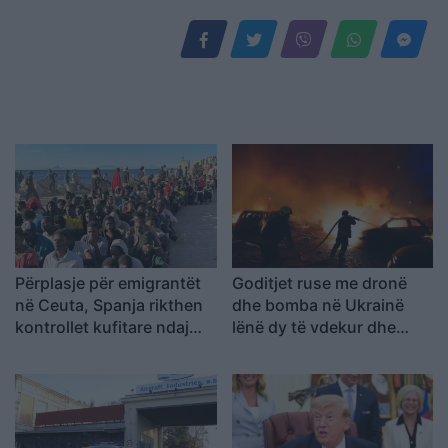
Përplasje për emigrantët
Goditjet ruse me dronë
në Ceuta, Spanja rikthen
dhe bomba në Ukrainë
kontrollet kufitare ndaj
lënë dy të vdekur dhe
udhëtarëve nga Italia
gjashtë të plagosur