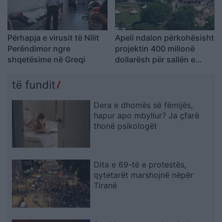
Përhapja e virusit të Nilit
Apeli ndalon përkohësisht
Perëndimor ngre
projektin 400 milionë
shqetësime në Greqi
dollarësh për sallën e
vallëzimit në Shtëpinë e
Bardhë
të fundit
Dera e dhomës së fëmijës,
hapur apo mbyllur? Ja çfarë
thonë psikologët
Dita e 69-të e protestës,
qytetarët marshojnë nëpër
Tiranë