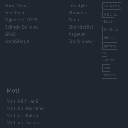
Erion Veliaj
Lifestyle
Edi Rama
Free Esim
Showbiz
Albania
Zgjedhjet 2025
Tech
News
Belinda Balluku
Shëndetësi
Ilir Meta
SPAK
Argetim
Piranjat
Kombëtarja
Enciklopedi
gazeta,
tv,
portale
Sali
Berisha
Moti
Moti në Tiranë
Moti në Prishtinë
Moti në Shkup
Moti në Durrës