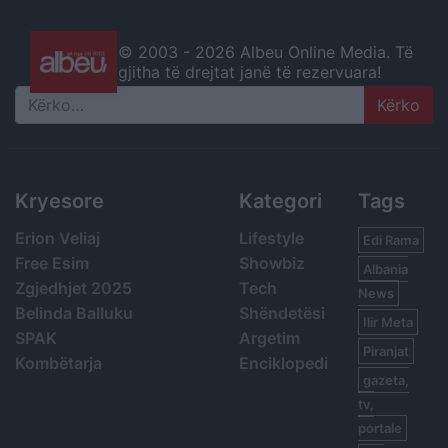
© 2003 -
2026 Albeu Online Media. Të
gjitha të drejtat janë të rezervuara!
Search
Kryesore
Kategori
Tags
Erion Veliaj
Lifestyle
Edi Rama
Free Esim
Showbiz
Albania
Zgjedhjet 2025
Tech
News
Belinda Balluku
Shëndetësi
Ilir Meta
SPAK
Argetim
Piranjat
Kombëtarja
Enciklopedi
gazeta,
tv,
portale