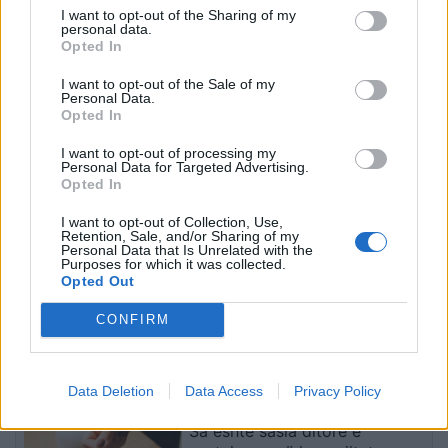
I want to opt-out of the Sharing of my
personal data.
Opted In
Sulmet e majmunit
Turisti i huaj kërkohet nga
I want to opt-out of the Sale of my
shkaktojnë panik në një
policia greke pas
Personal Data.
qytet të Indonezisë, 18 të
propozimit për të miturën
Opted In
plagosur
10-vjeçare në Kretë
I want to opt-out of processing my
Personal Data for Targeted Advertising.
Opted In
I want to opt-out of Collection, Use,
Retention, Sale, and/or Sharing of my
Personal Data that Is Unrelated with the
Purposes for which it was collected.
Opted Out
SHBA planifikon paketë
Zelensky në Beograd për
prej 1 miliard dollarësh për
takimin me Vuçiçin: Kievi
CONFIRM
Kolumbinë pas zgjedhjes
synon ta largojë Serbinë
së Abelardo de la
nga kampi rus
Esprielës
të fundit
Data Deletion
Data Access
Privacy Policy
Sa është sasia ditore e