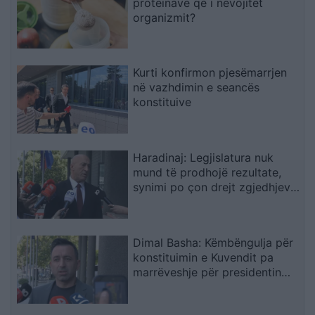
proteinave që i nevojitet
organizmit?
Kurti konfirmon pjesëmarrjen
në vazhdimin e seancës
konstituive
Haradinaj: Legjislatura nuk
mund të prodhojë rezultate,
synimi po çon drejt zgjedhjeve
të reja
Dimal Basha: Këmbëngulja për
konstituimin e Kuvendit pa
marrëveshje për presidentin
nënkupton zgjedhje të reja