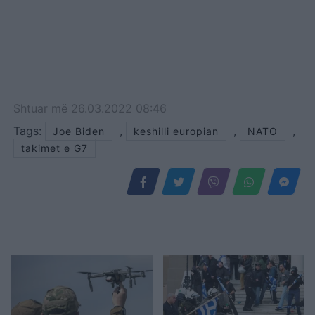
Shtuar
më
26.03.2022 08:46
Tags:
,
,
,
Joe Biden
keshilli europian
NATO
takimet e G7