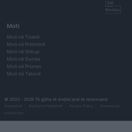
Sali
Berisha
Moti
Moti në Tiranë
Moti në Prishtinë
Moti në Shkup
Moti në Durrës
Moti në Prizren
Moti në Tetovë
© 2003 -
2026 Të gjitha të drejtat janë të rezervuara!
Kontaktoni
Kushtet e Përdorimit
Privacy Policy
Powered by:
orihost.com