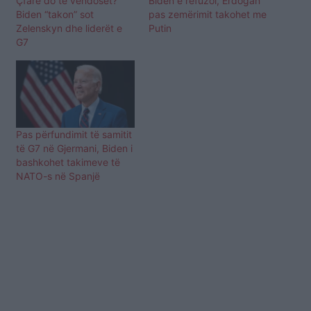
Çfarë do të vendoset?
Biden e refuzoi, Erdogan
Biden “takon” sot
pas zemërimit takohet me
Zelenskyn dhe liderët e
Putin
G7
Pas përfundimit të samitit
të G7 në Gjermani, Biden i
bashkohet takimeve të
NATO-s në Spanjë