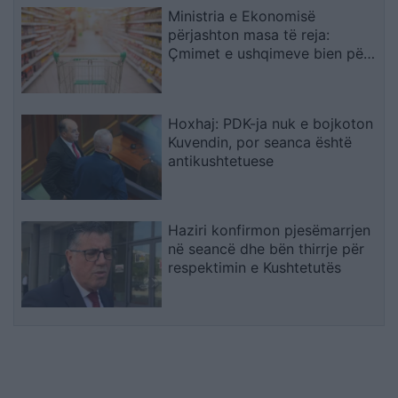
Ministria e Ekonomisë
përjashton masa të reja:
Çmimet e ushqimeve bien për
të dytin muaj radhazi
Hoxhaj: PDK-ja nuk e bojkoton
Kuvendin, por seanca është
antikushtetuese
Haziri konfirmon pjesëmarrjen
në seancë dhe bën thirrje për
respektimin e Kushtetutës