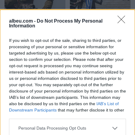
Rusia goditet nga një
Je mysafir, kthehu në
albeu.com -
Do Not Process My Personal
sulm i gjerë me dronë
Shqipëri”/ Gazetari grek
Information
ukrainas, përfshihet nga
me origjinë shqiptare
flakët rafineria dhe
përballet me sulm racist
If you wish to opt-out of the sale, sharing to third parties, or
plagosen 5 persona
pas paralajmërimit për
processing of your personal or sensitive information for
rikthimin e ideologjisë së
targeted advertising by us, please use the below opt-out
Agimit të Artë
section to confirm your selection. Please note that after your
opt-out request is processed you may continue seeing
interest-based ads based on personal information utilized by
us or personal information disclosed to third parties prior to
your opt-out. You may separately opt-out of the further
Nxehtësia ekstreme dhe
Kërkoi një ndërhyrje të
disclosure of your personal information by third parties on the
zjarret po bëhen norma e
lehtë në nofull, por pësoi
IAB’s list of downstream participants. This information may
re klimatike, bota
deformim të rëndë në
also be disclosed by us to third parties on the
IAB’s List of
përballet me sinjale alarmi
fytyrë dhe humbi punën si
Downstream Participants
that may further disclose it to other
modele
third parties.
Personal Data Processing Opt Outs