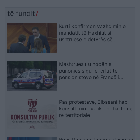
të fundit
Kurti konfirmon vazhdimin e
mandatit të Haxhiut si
ushtruese e detyrës së
presidentes
Mashtruesit u hoqën si
punonjës sigurie, çiftit të
pensionistëve në Francë i
grabiten ar dhe bizhuteri me
vlerë 1.1 milion euro
Pas protestave, Elbasani hap
konsultimin publik për hartën e
re territoriale
Boçi: Po shqyrtojmë betejën në