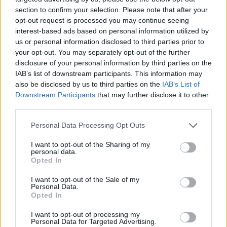
section to confirm your selection. Please note that after your
opt-out request is processed you may continue seeing
interest-based ads based on personal information utilized by
us or personal information disclosed to third parties prior to
your opt-out. You may separately opt-out of the further
disclosure of your personal information by third parties on the
IAB’s list of downstream participants. This information may
also be disclosed by us to third parties on the
IAB’s List of
Downstream Participants
that may further disclose it to other
third parties.
Personal Data Processing Opt Outs
I want to opt-out of the Sharing of my
personal data.
Opted In
I want to opt-out of the Sale of my
Personal Data.
Opted In
Esim for Global
|
Esim for Europe
|
Esim for Caribbean
|
Esim for USA
|
Esim for Italy
|
Esim for Spain
|
Esim
I want to opt-out of processing my
Personal Data for Targeted Advertising.
for Turkey
|
Esim for Germany
|
Esim for Greece
|
Esim