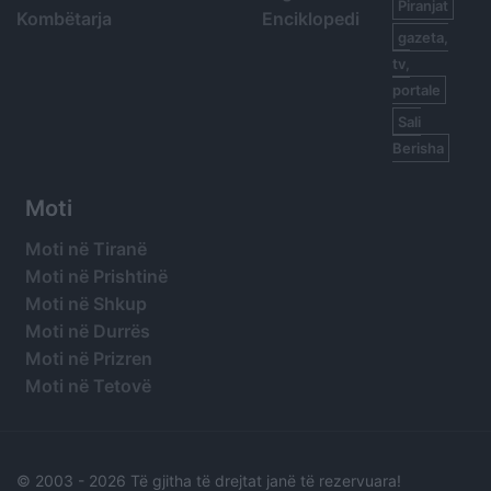
Piranjat
Kombëtarja
Enciklopedi
gazeta,
tv,
portale
Sali
Berisha
Moti
Moti në Tiranë
Moti në Prishtinë
Moti në Shkup
Moti në Durrës
Moti në Prizren
Moti në Tetovë
© 2003 -
2026 Të gjitha të drejtat janë të rezervuara!