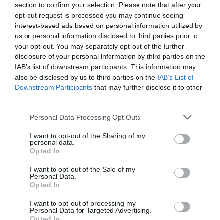
section to confirm your selection. Please note that after your
opt-out request is processed you may continue seeing
interest-based ads based on personal information utilized by
us or personal information disclosed to third parties prior to
your opt-out. You may separately opt-out of the further
disclosure of your personal information by third parties on the
IAB’s list of downstream participants. This information may
also be disclosed by us to third parties on the
IAB’s List of
Downstream Participants
that may further disclose it to other
third parties.
Personal Data Processing Opt Outs
I want to opt-out of the Sharing of my
personal data.
Opted In
I want to opt-out of the Sale of my
Personal Data.
Opted In
Esim for Global
|
Esim for Europe
|
Esim for Caribbean
|
Esim for USA
|
Esim for Italy
|
Esim for Spain
|
Esim
I want to opt-out of processing my
for Turkey
|
Esim for Germany
|
Esim for Greece
|
Esim
Personal Data for Targeted Advertising.
Opted In