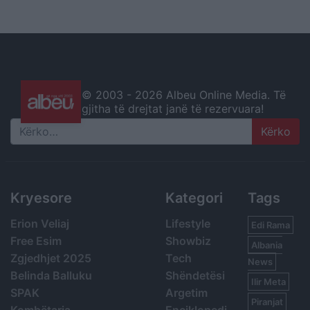
© 2003 -
2026 Albeu Online Media. Të
gjitha të drejtat janë të rezervuara!
Search
Kryesore
Kategori
Tags
Erion Veliaj
Lifestyle
Edi Rama
Free Esim
Showbiz
Albania
Zgjedhjet 2025
Tech
News
Belinda Balluku
Shëndetësi
Ilir Meta
SPAK
Argetim
Piranjat