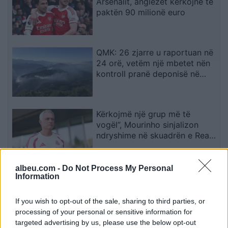
Arsenalit, anglezët kërkojnë të
paktën 90 milionë euro
QMK: 26 zjarre u raportuan në
24 orë, vetëm një mbetet nën
kontroll pranë deponisë në
Kriva Pallankë
Kërkojmë një grup më të
vogël”, Mourinho sinjalizon
ndryshime në skuadrën e Real
Madridit
albeu.com -
Do Not Process My Personal
Sulme masive me dronë
Information
ukrainas në Rusi, autoritetet
ruse njoftojnë për 456 mjete të
If you wish to opt-out of the sale, sharing to third parties, or
rrëzuara dhe dy viktima
processing of your personal or sensitive information for
targeted advertising by us, please use the below opt-out