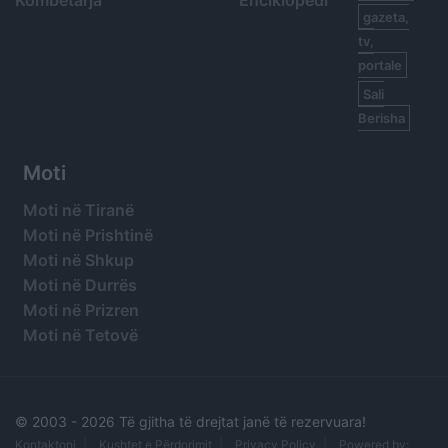
Kombëtarja
Enciklopedi
gazeta,
tv,
portale
Sali
Berisha
Moti
Moti në Tiranë
Moti në Prishtinë
Moti në Shkup
Moti në Durrës
Moti në Prizren
Moti në Tetovë
© 2003 -
2026 Të gjitha të drejtat janë të rezervuara!
Kontaktoni
Kushtet e Përdorimit
Privacy Policy
Powered by: