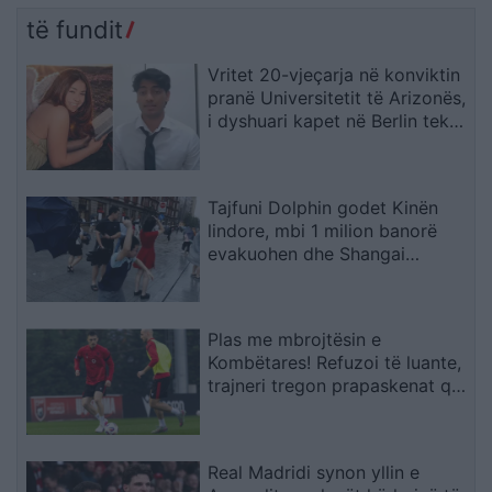
të fundit
Vritet 20-vjeçarja në konviktin
pranë Universitetit të Arizonës,
i dyshuari kapet në Berlin teksa
përpiqej të largohej drejt Indisë
Tajfuni Dolphin godet Kinën
lindore, mbi 1 milion banorë
evakuohen dhe Shangai
përmbytet
Plas me mbrojtësin e
Kombëtares! Refuzoi të luante,
trajneri tregon prapaskenat që
dërguan në vendimin drastik
Real Madridi synon yllin e