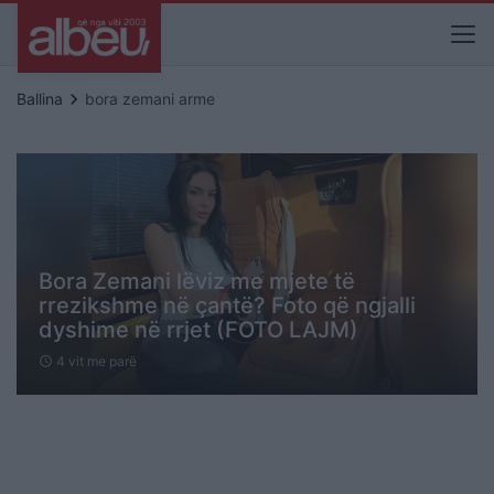
keyboard_arrow_right
Ballina
bora zemani arme
Bora Zemani lëviz me mjete të
rrezikshme në çantë? Foto që ngjalli
dyshime në rrjet (FOTO LAJM)
4 vit me parë
schedule