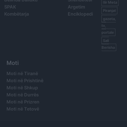
Ilir Meta
SPAK
Argetim
Piranjat
Kombëtarja
Enciklopedi
gazeta,
tv,
portale
Sali
Berisha
Moti
Moti në Tiranë
Moti në Prishtinë
Moti në Shkup
Moti në Durrës
Moti në Prizren
Moti në Tetovë