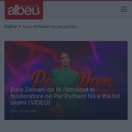
keyboard_arrow_right
Ballina
bora rikthehet ne perputhen
Bora Zemani do të rikthehet si
moderatore në Për’Puthen! Na e tha Isli
Islami (VIDEO)
4 vit me parë
schedule