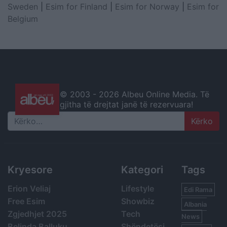
Sweden
|
Esim for Finland
|
Esim for Norway
|
Esim for
Belgium
© 2003 -
2026 Albeu Online Media. Të
gjitha të drejtat janë të rezervuara!
Search
Kryesore
Kategori
Tags
Erion Veliaj
Lifestyle
Edi Rama
Free Esim
Showbiz
Albania
Zgjedhjet 2025
Tech
News
Belinda Balluku
Shëndetësi