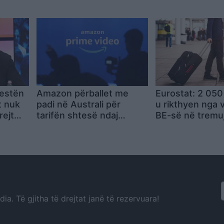
sa
“provën” për Edi Ramën
dorëheqja e qev
testën
Amazon përballet me
Eurostat: 2 050
t nuk
padi në Australi për
u rikthyen nga 
rejt
tarifën shtesë ndaj
BE-së në tremuj
ndit
abonentëve të Prime
parë të 2026
Video pa reklama
a. Të gjitha të drejtat janë të rezervuara!