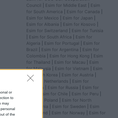
Council
|
Esim for Middle East
|
Esim
for South America
|
Esim for Canada
|
Esim for Mexico
|
Esim for Japan
|
Esim for Albania
|
Esim for Kosovo
|
Esim for Switzerland
|
Esim for Tunisia
|
Esim for South Africa
|
Esim for
Algeria
|
Esim for Portugal
|
Esim for
Brazil
|
Esim for Argentina
|
Esim for
Colombia
|
Esim for Hong Kong
|
Esim
for Thailand
|
Esim for Macau
|
Esim
for Malaysia
|
Esim for Vietnam
|
Esim
for South Korea
|
Esim for Austria
|
Esim for Netherlands
|
Esim for
Australia
|
Esim for Russia
|
Esim for
sonal or
India
|
Esim for Chile
|
Esim for Peru
|
ection to
Esim for Poland
|
Esim for North
ou may
Macedonia
|
Esim for Sweden
|
Esim
 personal
for Finland
|
Esim for Norway
|
Esim for
out of the