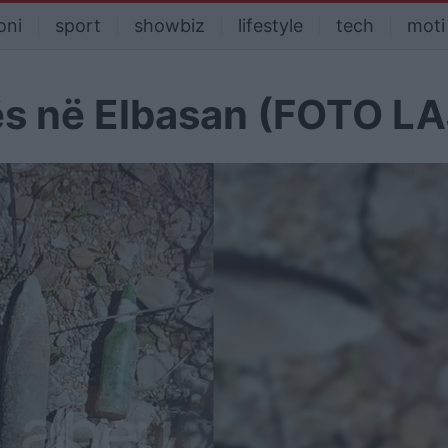
oni
sport
showbiz
lifestyle
tech
moti
ës në Elbasan (FOTO L