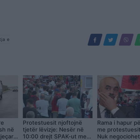
tja e
re
Protestuesit njoftojnë
Rama i hapur pë
sh në
tjetër lëvizje: Nesër në
me protestuesit,
jeçar
10:00 drejt SPAK-ut me
Nuk negociohet