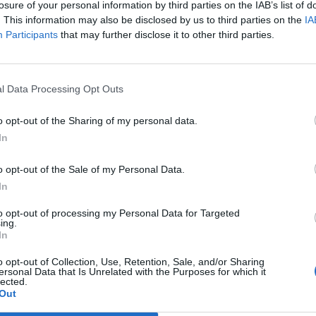
losure of your personal information by third parties on the IAB’s list of
. This information may also be disclosed by us to third parties on the
IA
Participants
that may further disclose it to other third parties.
l Data Processing Opt Outs
o opt-out of the Sharing of my personal data.
In
o opt-out of the Sale of my Personal Data.
In
to opt-out of processing my Personal Data for Targeted
ing.
In
o opt-out of Collection, Use, Retention, Sale, and/or Sharing
ersonal Data that Is Unrelated with the Purposes for which it
lected.
Out
shë lufte: Ishte si një bombë