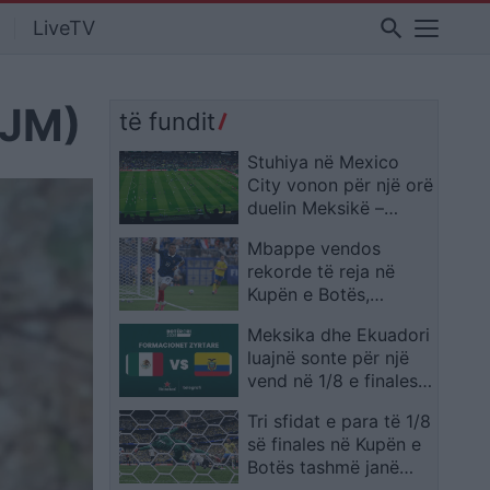
search
LiveTV
AJM)
të fundit
Stuhiya në Mexico
City vonon për një orë
duelin Meksikë –
Ekuador në “Azteca”
Mbappe vendos
rekorde të reja në
Kupën e Botës,
francezi lë pas edhe
Meksika dhe Ekuadori
emra legjendarë
luajnë sonte për një
vend në 1/8 e finales,
publikohen
Tri sfidat e para të 1/8
formacionet zyrtare
së finales në Kupën e
Botës tashmë janë
zyrtarizuar