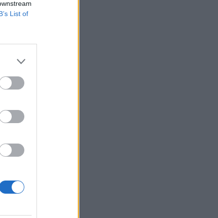
Belgium
 downstream
B’s List of