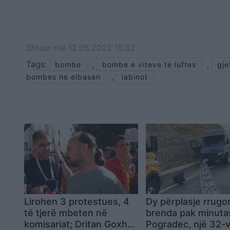
Shtuar
më
12.05.2022 15:32
Tags:
,
,
bombe
bombe e viteve te luftes
gje
,
bombes ne elbasan
labinot
Lirohen 3 protestues, 4
Dy përplasje rrugo
të tjerë mbeten në
brenda pak minuta
komisariat; Dritan Goxhaj:
Pogradec, një 32-v