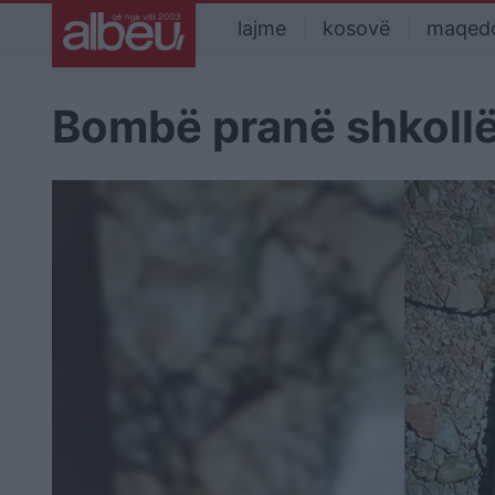
lajme
kosovë
maqed
Bombë pranë shkoll