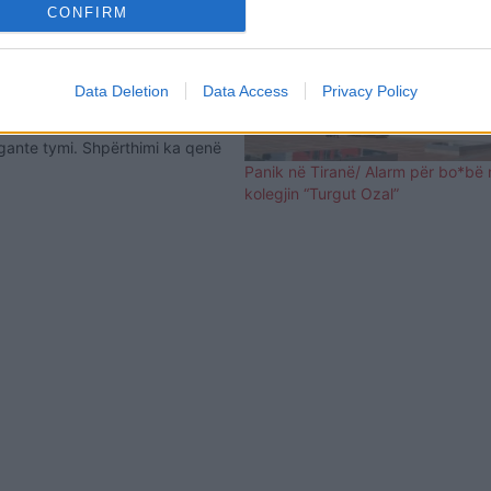
CONFIRM
vend i mallkuar!
EO)
utit ku ndodhën dy shpërthime
otme ngjan me një zonë lufte.
Data Deletion
Data Access
Privacy Policy
 kthyer në gërmadhë nga
fuqishëm që ngriti në qiell një
igante tymi. Shpërthimi ka qenë
uke shkatërruar gjitha hotelet
Panik në Tiranë/ Alarm për bo*bë 
edhe automjetet që kanë qenë
kolegjin “Turgut Ozal”