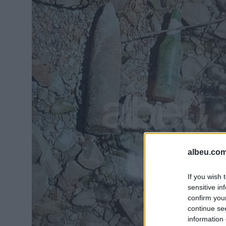
albeu.com
If you wish 
sensitive in
confirm you
continue se
information 