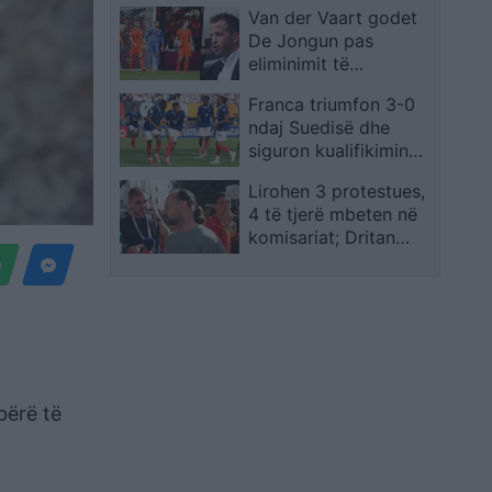
Van der Vaart godet
De Jongun pas
eliminimit të
Holandës: Ishte
Franca triumfon 3-0
paraqitja më e dobët
ndaj Suedisë dhe
e karrierës
siguron kualifikimin
për në raundin e 16-të
Lirohen 3 protestues,
4 të tjerë mbeten në
komisariat; Dritan
Goxhaj: Ishim kordon
mes policisë dhe
qytetarëve, shoqërimi
i paligjshëm
bërë të