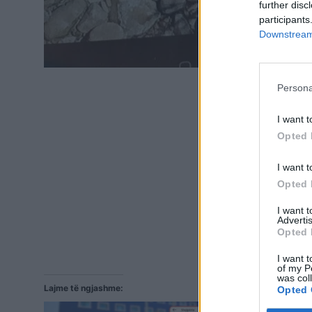
further disc
participants
Downstream 
Persona
I want t
Opted 
I want t
Opted 
I want 
Advertis
Opted 
I want t
of my P
was col
Lajme të ngjashme:
Opted 
Bejruti si fu