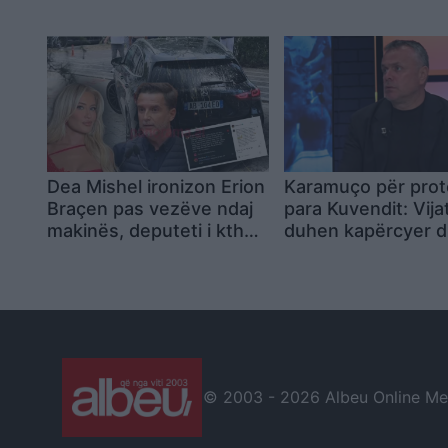
Ishim kordon mes
humb jetën dhe di
policisë dhe qytetarëve,
persona plagosen
shoqërimi i paligjshëm
Dea Mishel ironizon Erion
Karamuço për pro
Braçen pas vezëve ndaj
para Kuvendit: Vija
makinës, deputeti i kthen
duhen kapërcyer d
përgjigje
destabilitetit të ve
© 2003 -
2026 Albeu Online Medi