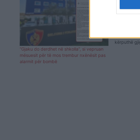
bërthamore, 
(FOTO&VID
Zona e Bejr
pasditën e s
Porti është
shpërthimi i 
kërputhë gj
i fuqishëm d
“Gjaku do derdhet në shkolla”, si vepruan
në zonë si 
mësuesit për të mos trembur nxënësit pas
në…
alarmit për bombë