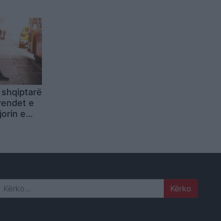
erisë
 shqiptarë
vendet e
orin e
Search