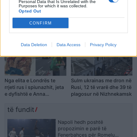
Personal Data that Is Unrelated with the
Purposes for which it was collected.
Shembje në minierën më
Italia nën pushtetin e
Opted Out
të madhe të arit në Egjipt,
vapës ekstreme,
CONFIRM
humb jetën një punëtor
termometri arrin 40 gradë
dhe plagosen pesë të
Celsius dhe tre persona
tjerë
humbin jetën
Data Deletion
Data Access
Privacy Policy
Nga elita e Londrës te
Sulm ukrainas me dron në
rrjeti rus i spiunazhit, jeta
Rusi, 12 të vrarë dhe 39 të
e dyfishtë e Anna
plagosur në Nizhnekamsk
Chapman
të fundit
Napoli hedh poshtë
propozimin e parë të
Fenerbahçes për Romelu