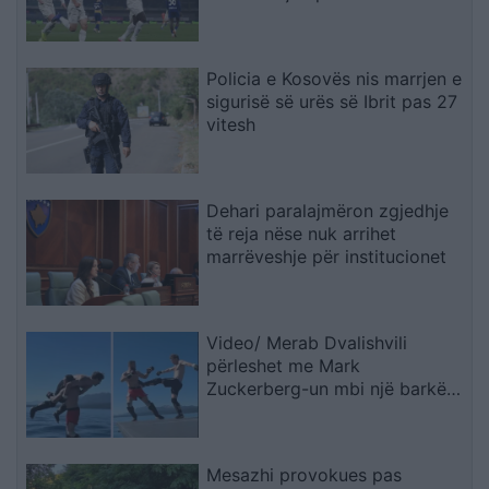
Lukakun
Policia e Kosovës nis marrjen e
sigurisë së urës së Ibrit pas 27
vitesh
Dehari paralajmëron zgjedhje
të reja nëse nuk arrihet
marrëveshje për institucionet
Video/ Merab Dvalishvili
përleshet me Mark
Zuckerberg-un mbi një barkë
dhe e hedh në Liqenin Tahoe
Mesazhi provokues pas