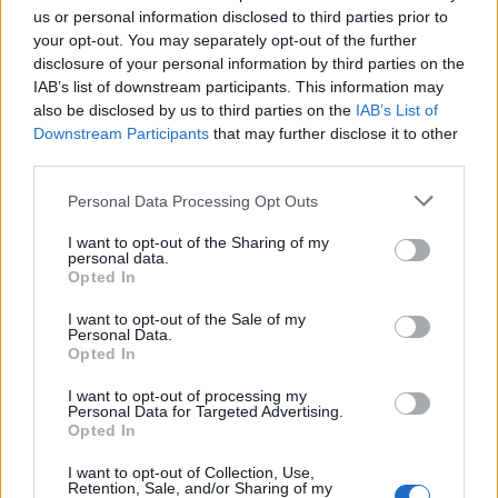
us or personal information disclosed to third parties prior to
Video/ Merab Dvalishvili
Aksident tragjik gjatë
your opt-out. You may separately opt-out of the further
përleshet me Mark
pushimeve familjare,
disclosure of your personal information by third parties on the
Zuckerberg-un mbi një
humb jetën 16-vjeçarja
IAB’s list of downstream participants. This information may
barkë dhe e hedh në
britanike, motra dhe vëllai
also be disclosed by us to third parties on the
IAB’s List of
Liqenin Tahoe
plagosen rëndë
Downstream Participants
that may further disclose it to other
third parties.
Personal Data Processing Opt Outs
I want to opt-out of the Sharing of my
personal data.
Opted In
Andrei Soldatov: FSB-ja
Mbytje tragjike pranë
shtrin ndikimin në çdo
Statujës së Lirisë,
I want to opt-out of the Sale of my
sferë të Rusisë, Putini
humbasin jetën një nënë
Personal Data.
thellon mbështetjen te
dhe foshnja e saj 5
Opted In
shërbimet e fshehta
muajshe
I want to opt-out of processing my
Personal Data for Targeted Advertising.
Opted In
I want to opt-out of Collection, Use,
Retention, Sale, and/or Sharing of my