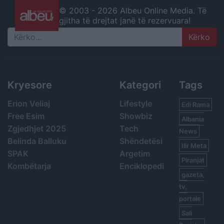
© 2003 -
2026 Albeu Online Media. Të
gjitha të drejtat janë të rezervuara!
Search
Kryesore
Kategori
Tags
Erion Veliaj
Lifestyle
Edi Rama
Free Esim
Showbiz
Albania
Zgjedhjet 2025
Tech
News
Belinda Balluku
Shëndetësi
Ilir Meta
SPAK
Argetim
Piranjat
Kombëtarja
Enciklopedi
gazeta,
tv,
portale
Sali