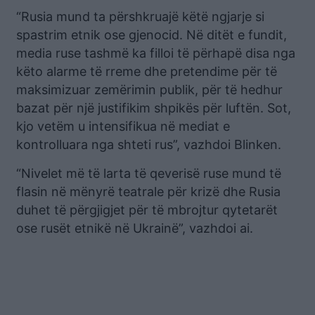
“Rusia mund ta përshkruajë këtë ngjarje si
spastrim etnik ose gjenocid. Në ditët e fundit,
media ruse tashmë ka filloi të përhapë disa nga
këto alarme të rreme dhe pretendime për të
maksimizuar zemërimin publik, për të hedhur
bazat për një justifikim shpikës për luftën. Sot,
kjo vetëm u intensifikua në mediat e
kontrolluara nga shteti rus”, vazhdoi Blinken.
“Nivelet më të larta të qeverisë ruse mund të
flasin në mënyrë teatrale për krizë dhe Rusia
duhet të përgjigjet për të mbrojtur qytetarët
ose rusët etnikë në Ukrainë”, vazhdoi ai.