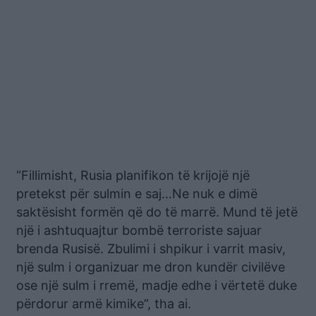
“Fillimisht, Rusia planifikon të krijojë një
pretekst për sulmin e saj…Ne nuk e dimë
saktësisht formën që do të marrë. Mund të jetë
një i ashtuquajtur bombë terroriste sajuar
brenda Rusisë. Zbulimi i shpikur i varrit masiv,
një sulm i organizuar me dron kundër civilëve
ose një sulm i rremë, madje edhe i vërtetë duke
përdorur armë kimike”, tha ai.