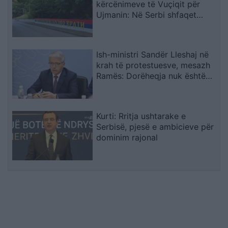
kërcënimeve të Vuçiqit për
Ujmanin: Në Serbi shfaqet
grafiti “Kur ushtria të kthehet
në Kosovë
Ish-ministri Sandër Lleshaj në
krah të protestuesve, mesazh
Ramës: Dorëheqja nuk është
dramë, Balluku? Drejtësia s’ka
përse të jetë e varur nga
vullneti i dikujt
Kurti: Rritja ushtarake e
Serbisë, pjesë e ambicieve për
dominim rajonal