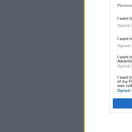
Persona
I want t
Opted 
I want t
Opted 
I want 
Advertis
Opted 
I want t
of my P
was col
Opted 