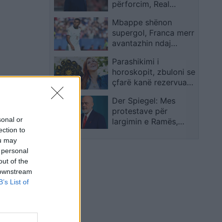
përforcim, Real
Madridi nis kontaktet
Mbappe shënon
për mesfushorin kroat
supergol, Franca merr
avantazhin ndaj
Marokut
Parashikimi i
horoskopit, zbuloni se
çfarë kanë rezervuar
yjet për ju sot
Der Spiegel: Mes
protestave për
sonal or
largimin e Ramës,
ection to
Shqipëria shpenzon 4
ou may
mln euro në çastin e
 personal
fundit për Kanye West
out of the
 downstream
B’s List of