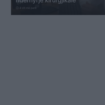
ndërhyrje kirurgjikale
4 vit me parë
schedule