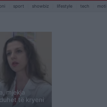
oni
sport
showbiz
lifestyle
tech
moti
a, mjekja
duhet të kryeni