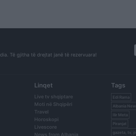
a. Të gjitha të drejtat janë të rezervuara!
Linqet
Tags
Live tv shqiptare
Edi Rama
Moti në Shqipëri
Albania New
Travel
Ilir Meta
Horoskopi
Piranjat
Livescore
gazeta, tv, p
News from Albania