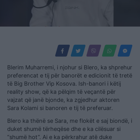
Blerim Muharremi, i njohur si Blero, ka shprehur
preferencat e tij për banorët e edicionit të tretë
të Big Brother Vip Kosova. Ish-banori i këtij
reality show, që ka pëlqim të veçantë për
vajzat që janë bjonde, ka zgjedhur aktoren
Sara Kolami si banoren e tij të preferuar.
Blero ka thënë se Sara, me flokët e saj biondë, i
duket shumë tërheqëse dhe e ka cilësuar si
“shumë hot”. Ai e ka përkrahur atë duke