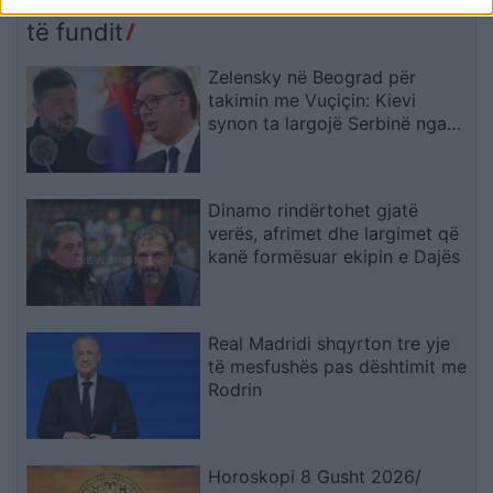
reagon Trump: Do ta
çojmë çështjen në
të fundit
Gjykatën e Lartë
Zelensky në Beograd për
takimin me Vuçiçin: Kievi
synon ta largojë Serbinë nga
kampi rus
Dinamo rindërtohet gjatë
verës, afrimet dhe largimet që
kanë formësuar ekipin e Dajës
Real Madridi shqyrton tre yje
të mesfushës pas dështimit me
Rodrin
Horoskopi 8 Gusht 2026/