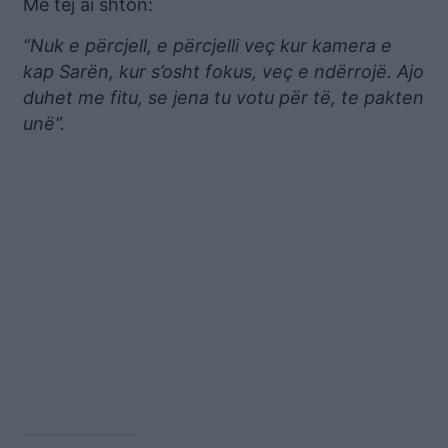
Më tej ai shton:
“Nuk e përcjell, e përcjelli veç kur kamera e
kap Sarën, kur s’osht fokus, veç e ndërrojë.
Ajo
duhet me fitu, se jena tu votu për të, te pakten
unë”.