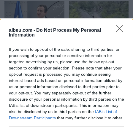
albeu.com -
Do Not Process My Personal
Information
Kurti kundërshton
Gramsh, tre zjarre nën
kërkesat e LDK-së: Asnjë
kontroll pas ndërhyrjes në
If you wish to opt-out of the sale, sharing to third parties, or
marrëveshje nuk mund të
terrene të vështira
processing of your personal or sensitive information for
zhbëjë vullnetin qytetar
targeted advertising by us, please use the below opt-out
section to confirm your selection. Please note that after your
opt-out request is processed you may continue seeing
interest-based ads based on personal information utilized by
us or personal information disclosed to third parties prior to
your opt-out. You may separately opt-out of the further
disclosure of your personal information by third parties on the
IAB’s list of downstream participants. This information may
Koncerti i Kanye West
Dita e tetë e protestës në
also be disclosed by us to third parties on the
IAB’s List of
shkakton përplasje me
Divjakë, banorët
Downstream Participants
that may further disclose it to other
kalendarin e Champions
refuzojnë bashkimin me
third parties.
League në Kazakistan
Lushnjen