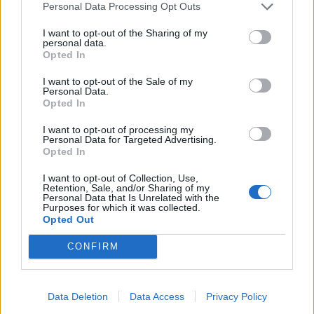
Personal Data Processing Opt Outs
I want to opt-out of the Sharing of my
personal data.
Opted In
I want to opt-out of the Sale of my
Personal Data.
Opted In
Flakët përfshijnë një
Dita e 69-të e protestës,
banesë në Shkodër,
qytetarët marshojnë
I want to opt-out of processing my
zjarrfikësit vënë situatën
nëpër Tiranë
Personal Data for Targeted Advertising.
Opted In
nën kontroll
I want to opt-out of Collection, Use,
Retention, Sale, and/or Sharing of my
Personal Data that Is Unrelated with the
Purposes for which it was collected.
Opted Out
CONFIRM
Kakavijë, kolona e
Gjykata ndaloi ndërtimin e
automjeteve shtrihet për
një salle vallëzimi në
Data Deletion
Data Access
Privacy Policy
5 km në territorin grek
Shtëpinë e Bardhë,