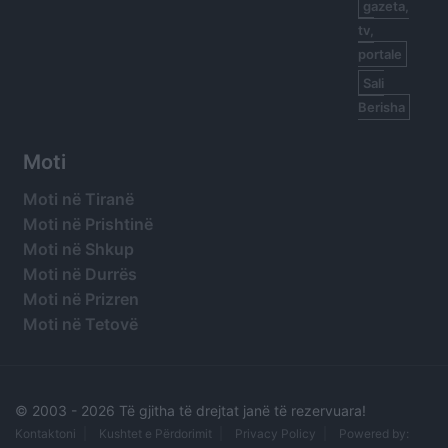
gazeta,
tv,
portale
Sali
Berisha
Moti
Moti në Tiranë
Moti në Prishtinë
Moti në Shkup
Moti në Durrës
Moti në Prizren
Moti në Tetovë
© 2003 -
2026 Të gjitha të drejtat janë të rezervuara!
Kontaktoni
Kushtet e Përdorimit
Privacy Policy
Powered by: