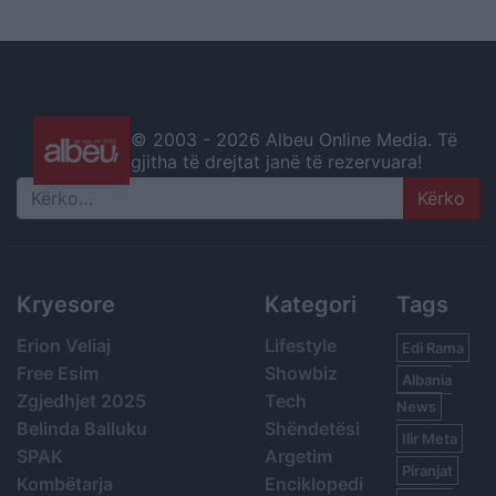
© 2003 -
2026 Albeu Online Media. Të
gjitha të drejtat janë të rezervuara!
Search
Kryesore
Kategori
Tags
Erion Veliaj
Lifestyle
Edi Rama
Free Esim
Showbiz
Albania
Zgjedhjet 2025
Tech
News
Belinda Balluku
Shëndetësi
Ilir Meta
SPAK
Argetim
Piranjat
Kombëtarja
Enciklopedi