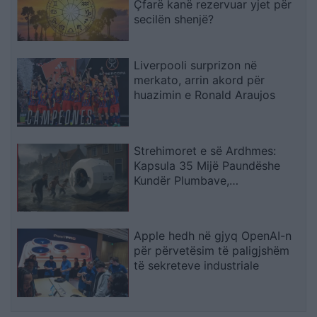
Çfarë kanë rezervuar yjet për
secilën shenjë?
Liverpooli surprizon në
merkato, arrin akord për
huazimin e Ronald Araujos
Strehimoret e së Ardhmes:
Kapsula 35 Mijë Paundëshe
Kundër Plumbave,
Shpërthimeve dhe Fatkeqësive
Natyrore
Apple hedh në gjyq OpenAI-n
për përvetësim të paligjshëm
të sekreteve industriale