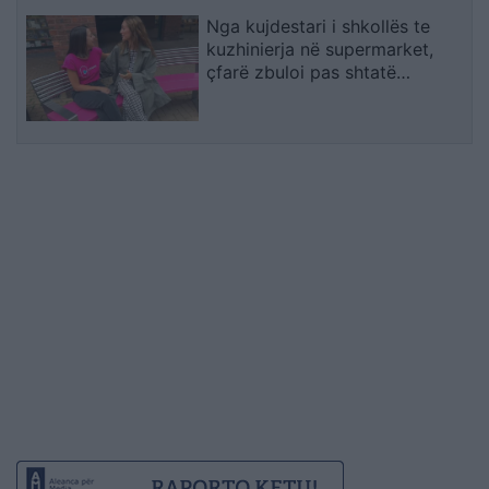
Nga kujdestari i shkollës te
kuzhinierja në supermarket,
çfarë zbuloi pas shtatë
bisedash me të panjohur