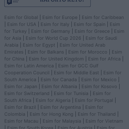
Esim for Global
|
Esim for Europe
|
Esim for Caribbean
|
Esim for USA
|
Esim for Italy
|
Esim for Spain
|
Esim
for Turkey
|
Esim for Germany
|
Esim for Greece
|
Esim
for Asia
|
Esim for World Cup 2026
|
Esim for Saudi
Arabia
|
Esim for Egypt
|
Esim for United Arab
Emirates
|
Esim for Balkans
|
Esim for Morocco
|
Esim
for China
|
Esim for United Kingdom
|
Esim for Africa
|
Esim for Latin America
|
Esim for GCC Gulf
Cooperation Council
|
Esim for Middle East
|
Esim for
South America
|
Esim for Canada
|
Esim for Mexico
|
Esim for Japan
|
Esim for Albania
|
Esim for Kosovo
|
Esim for Switzerland
|
Esim for Tunisia
|
Esim for
South Africa
|
Esim for Algeria
|
Esim for Portugal
|
Esim for Brazil
|
Esim for Argentina
|
Esim for
Colombia
|
Esim for Hong Kong
|
Esim for Thailand
|
Esim for Macau
|
Esim for Malaysia
|
Esim for Vietnam
|
Esim for South Korea
|
Esim for Austria
|
Esim for