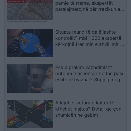
pamje të rreme, ekspertët
paralajmërojnë për rrezikun e
dezinformimit
Situata mund të dalë jashtë
kontrollit”, mbi 1,000 ekspertë
kërkojnë frenimin e zhvillimit të
IA-së
Pse e prekim vazhdimisht
butonin e ashensorit edhe pasi
është aktivizuar? Shpjegimi që
jep psikologjia
A lejohet vetura e kaltër të
kthehet majtas? Detaji që çon
shumicën në gabim