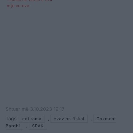
mijë eurove
Shtuar
më
3.10.2023 19:17
Tags:
,
,
edi rama
evazion fiskal
Gazment
,
Bardhi
SPAK