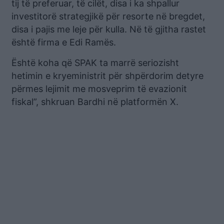
tij të preferuar, të cilët, disa i ka shpallur
investitorë strategjikë për resorte në bregdet,
disa i pajis me leje për kulla. Në të gjitha rastet
është firma e Edi Ramës.
Është koha që SPAK ta marrë seriozisht
hetimin e kryeministrit për shpërdorim detyre
përmes lejimit me mosveprim të evazionit
fiskal”, shkruan Bardhi në platformën X.