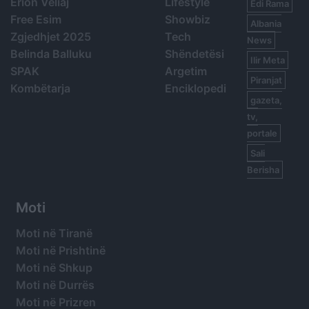
Erion Veliaj
Lifestyle
Edi Rama
Free Esim
Showbiz
Albania
Zgjedhjet 2025
Tech
News
Belinda Balluku
Shëndetësi
Ilir Meta
SPAK
Argetim
Piranjat
Kombëtarja
Enciklopedi
gazeta,
tv,
portale
Sali
Berisha
Moti
Moti në Tiranë
Moti në Prishtinë
Moti në Shkup
Moti në Durrës
Moti në Prizren