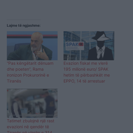
Lajme të ngjashme:
“Pas këngëtarit dënuam
Evazion fiskal me vlerë
dhe poeten”, Rama
195 milionë euro/ SPAK
ironizon Prokurorinë e
hetim të përbashkët me
Tiranës
EPPO, 14 të arrestuar
Tatimet zbulojnë një rast
evazioni në qendër të
Tiranës në vlerën e 314