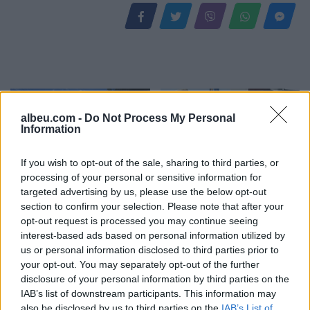
albeu.com -
Do Not Process My Personal
Information
If you wish to opt-out of the sale, sharing to third parties, or
processing of your personal or sensitive information for
Shqipëria i përgjigjet
VIDEO/ Publikohet
targeted advertising by us, please use the below opt-out
Zelenskyt për Kosovën:
momenti i arrestimit të
section to confirm your selection. Please note that after your
Krahasimi me Ukrainën
20-vjeçarit Kristjan Sterjo,
opt-out request is processed you may continue seeing
është i gabuar
akuzohet për vrasjen e
interest-based ads based on personal information utilized by
Joan Zukos
us or personal information disclosed to third parties prior to
your opt-out. You may separately opt-out of the further
disclosure of your personal information by third parties on the
IAB’s list of downstream participants. This information may
also be disclosed by us to third parties on the
IAB’s List of