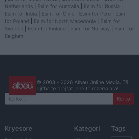
Netherlands
|
Esim for Australia
|
Esim for Russia
|
Esim for India
|
Esim for Chile
|
Esim for Peru
|
Esim
for Poland
|
Esim for North Macedonia
|
Esim for
Sweden
|
Esim for Finland
|
Esim for Norway
|
Esim for
Belgium
© 2003 -
2026 Albeu Online Media. Të
gjitha të drejtat janë të rezervuara!
Search
Kryesore
Kategori
Tags