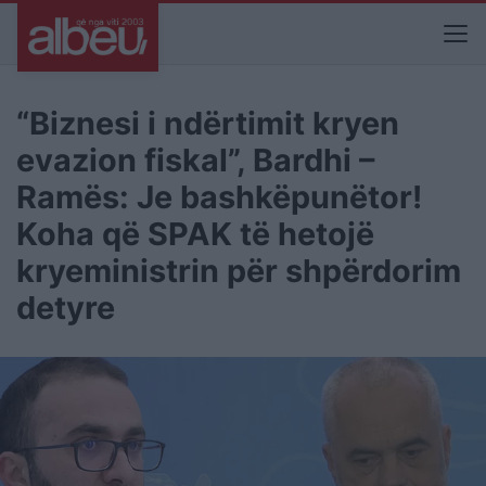
“Biznesi i ndërtimit kryen
evazion fiskal”, Bardhi –
Ramës: Je bashkëpunëtor!
Koha që SPAK të hetojë
kryeministrin për shpërdorim
detyre